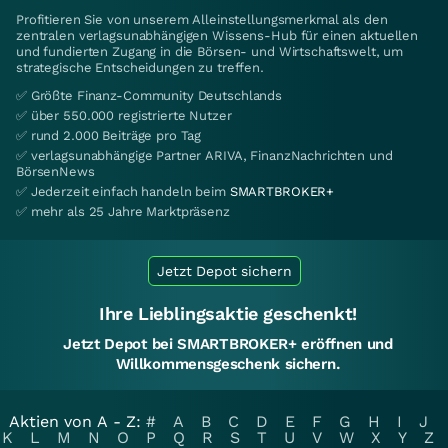
Profitieren Sie von unserem Alleinstellungsmerkmal als den
zentralen verlagsunabhängigen Wissens-Hub für einen aktuellen
und fundierten Zugang in die Börsen- und Wirtschaftswelt, um
strategische Entscheidungen zu treffen.
✅ Größte Finanz-Community Deutschlands
✅ über 550.000 registrierte Nutzer
✅ rund 2.000 Beiträge pro Tag
✅ verlagsunabhängige Partner ARIVA, FinanzNachrichten und
BörsenNews
✅ Jederzeit einfach handeln beim
SMARTBROKER+
✅ mehr als 25 Jahre Marktpräsenz
Jetzt Depot sichern
Ihre Lieblingsaktie geschenkt!
Jetzt Depot bei SMARTBROKER+ eröffnen und
Willkommensgeschenk sichern.
Aktien von A - Z:
#
A
B
C
D
E
F
G
H
I
J
K
L
M
N
O
P
Q
R
S
T
U
V
W
X
Y
Z