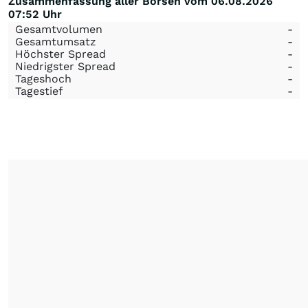
Zusammenfassung aller Börsen vom 06.08.2026
07:52 Uhr
Gesamtvolumen
-
Gesamtumsatz
-
Höchster Spread
-
Niedrigster Spread
-
Tageshoch
-
Tagestief
-