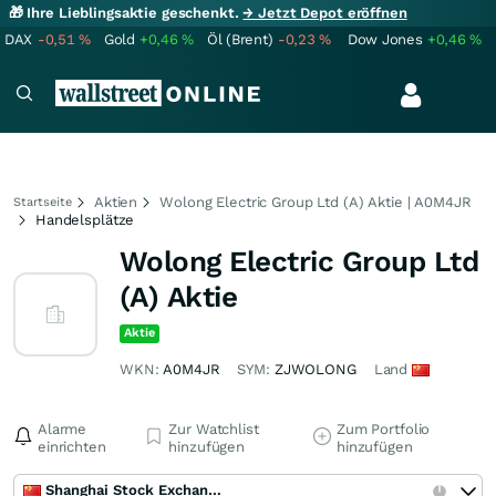
🎁 Ihre Lieblingsaktie geschenkt.
→ Jetzt Depot eröffnen
DAX
-0,51
%
Gold
+0,46
%
Öl (Brent)
-0,23
%
Dow Jones
+0,46
%
Aktien
Wolong Electric Group Ltd (A) Aktie | A0M4JR
Startseite
Handelsplätze
Wolong Electric Group Ltd
(A) Aktie
Aktie
WKN:
A0M4JR
SYM:
ZJWOLONG
Land
Alarme
Zur Watchlist
Zum Portfolio
einrichten
hinzufügen
hinzufügen
Shanghai Stock Exchange