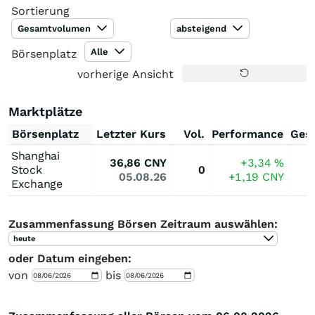
Sortierung
Gesamtvolumen
absteigend
Alle
Börsenplatz
vorherige Ansicht
Marktplätze
Börsenplatz
Letzter Kurs
Vol.
Performance
Ges
Shanghai
36,86
CNY
+3,34
%
Stock
0
05.08.26
+1,19
CNY
Exchange
Zusammenfassung Börsen Zeitraum auswählen:
heute
oder Datum eingeben:
von
bis