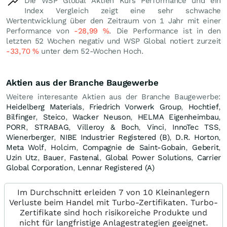
Die WSP Global Aktien Kurs Performance und ein
Index Vergleich zeigt eine sehr schwache
Wertentwicklung über den Zeitraum von 1 Jahr mit einer
Performance von
-28,99
%
. Die Performance ist in den
letzten 52 Wochen negativ und WSP Global notiert zurzeit
-33,70
%
unter dem 52-Wochen Hoch.
Aktien aus der Branche Baugewerbe
Weitere interesante Aktien aus der Branche Baugewerbe:
Heidelberg Materials
,
Friedrich Vorwerk Group
,
Hochtief
,
Bilfinger
,
Steico
,
Wacker Neuson
,
HELMA Eigenheimbau
,
PORR
,
STRABAG
,
Villeroy & Boch
,
Vinci
,
InnoTec TSS
,
Wienerberger
,
NIBE Industrier Registered (B)
,
D.R. Horton
,
Meta Wolf
,
Holcim
,
Compagnie de Saint-Gobain
,
Geberit
,
Uzin Utz
,
Bauer
,
Fastenal
,
Global Power Solutions
,
Carrier
Global Corporation
,
Lennar Registered (A)
Im Durchschnitt erleiden 7 von 10 Kleinanlegern
Verluste beim Handel mit Turbo-Zertifikaten. Turbo-
Zertifikate sind hoch risikoreiche Produkte und
nicht für langfristige Anlagestrategien geeignet.