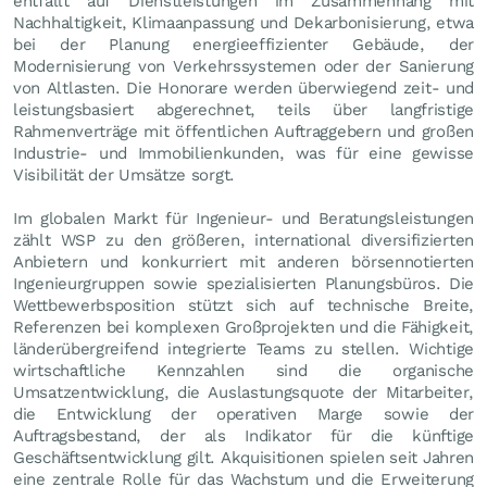
entfällt auf Dienstleistungen im Zusammenhang mit
Nachhaltigkeit, Klimaanpassung und Dekarbonisierung, etwa
bei der Planung energieeffizienter Gebäude, der
Modernisierung von Verkehrssystemen oder der Sanierung
von Altlasten. Die Honorare werden überwiegend zeit- und
leistungsbasiert abgerechnet, teils über langfristige
Rahmenverträge mit öffentlichen Auftraggebern und großen
Industrie- und Immobilienkunden, was für eine gewisse
Visibilität der Umsätze sorgt.
Im globalen Markt für Ingenieur- und Beratungsleistungen
zählt WSP zu den größeren, international diversifizierten
Anbietern und konkurriert mit anderen börsennotierten
Ingenieurgruppen sowie spezialisierten Planungsbüros. Die
Wettbewerbsposition stützt sich auf technische Breite,
Referenzen bei komplexen Großprojekten und die Fähigkeit,
länderübergreifend integrierte Teams zu stellen. Wichtige
wirtschaftliche Kennzahlen sind die organische
Umsatzentwicklung, die Auslastungsquote der Mitarbeiter,
die Entwicklung der operativen Marge sowie der
Auftragsbestand, der als Indikator für die künftige
Geschäftsentwicklung gilt. Akquisitionen spielen seit Jahren
eine zentrale Rolle für das Wachstum und die Erweiterung