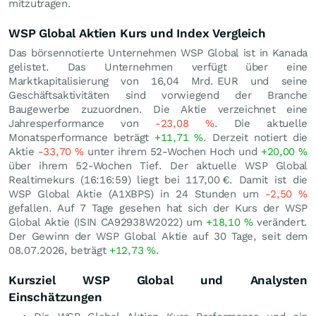
mitzutragen.
WSP Global Aktien Kurs und Index Vergleich
Das börsennotierte Unternehmen WSP Global ist in Kanada
gelistet. Das Unternehmen verfügt über eine
Marktkapitalisierung von 16,04 Mrd.
EUR
und seine
Geschäftsaktivitäten sind vorwiegend der Branche
Baugewerbe zuzuordnen. Die Aktie verzeichnet eine
Jahresperformance von
-23,08
%
. Die aktuelle
Monatsperformance beträgt
+11,71
%
. Derzeit notiert die
Aktie
-33,70
%
unter ihrem 52-Wochen Hoch und
+20,00
%
über ihrem 52-Wochen Tief. Der aktuelle WSP Global
Realtimekurs (16:16:59) liegt bei 117,00
€
. Damit ist die
WSP Global Aktie (A1XBPS) in 24 Stunden um
-2,50
%
gefallen. Auf 7 Tage gesehen hat sich der Kurs der WSP
Global Aktie (ISIN CA92938W2022) um
+18,10
%
verändert.
Der Gewinn der WSP Global Aktie auf 30 Tage, seit dem
08.07.2026, beträgt
+12,73
%
.
Kursziel WSP Global und Analysten
Einschätzungen