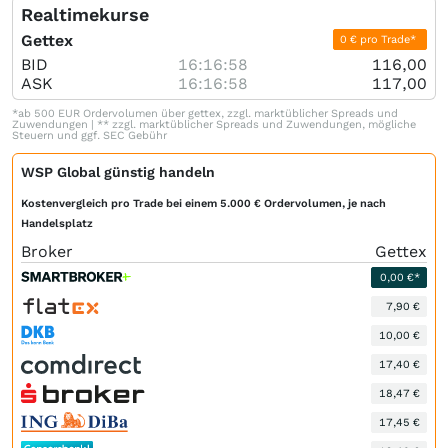
Realtimekurse
Gettex
0 € pro Trade*
BID
16:16:58
116,00
ASK
16:16:58
117,00
*ab 500 EUR Ordervolumen über gettex, zzgl. marktüblicher Spreads und
Zuwendungen | ** zzgl. marktüblicher Spreads und Zuwendungen, mögliche
Steuern und ggf. SEC Gebühr
WSP Global günstig handeln
Kostenvergleich pro Trade bei einem 5.000 € Ordervolumen, je nach
Handelsplatz
Broker
Gettex
0,00 €*
7,90 €
10,00 €
17,40 €
18,47 €
17,45 €