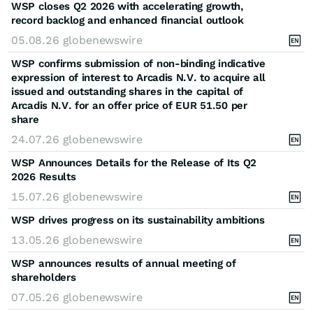
WSP closes Q2 2026 with accelerating growth,
record backlog and enhanced financial outlook
05.08.26
globenewswire
WSP confirms submission of non-binding indicative
expression of interest to Arcadis N.V. to acquire all
issued and outstanding shares in the capital of
Arcadis N.V. for an offer price of EUR 51.50 per
share
24.07.26
globenewswire
WSP Announces Details for the Release of Its Q2
2026 Results
15.07.26
globenewswire
WSP drives progress on its sustainability ambitions
13.05.26
globenewswire
WSP announces results of annual meeting of
shareholders
07.05.26
globenewswire