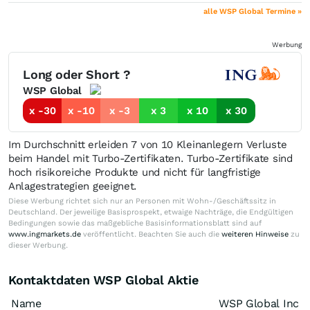
alle WSP Global Termine »
Werbung
Long oder Short ?
WSP Global
x -30
x -10
x -3
x 3
x 10
x 30
Im Durchschnitt erleiden 7 von 10 Kleinanlegern Verluste
beim Handel mit Turbo-Zertifikaten. Turbo-Zertifikate sind
hoch risikoreiche Produkte und nicht für langfristige
Anlagestrategien geeignet.
Diese Werbung richtet sich nur an Personen mit Wohn-/Geschäftssitz in
Deutschland. Der jeweilige Basisprospekt, etwaige Nachträge, die Endgültigen
Bedingungen sowie das maßgebliche Basisinformationsblatt sind auf
www.ingmarkets.de
veröffentlicht. Beachten Sie auch die
weiteren Hinweise
zu
dieser Werbung.
Kontaktdaten WSP Global Aktie
Name
WSP Global Inc