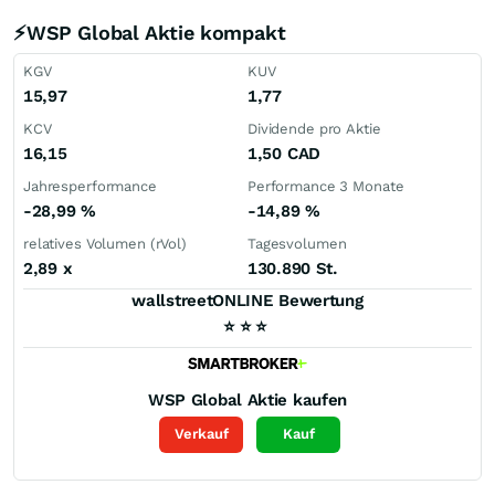
⚡WSP Global Aktie kompakt
KGV
KUV
15,97
1,77
KCV
Dividende pro Aktie
16,15
1,50
CAD
Jahresperformance
Performance 3 Monate
-28,99
%
-14,89
%
relatives Volumen (rVol)
Tagesvolumen
2,89
x
130.890 St.
wallstreetONLINE Bewertung
⭐
⭐
⭐
WSP Global
Aktie kaufen
Verkauf
Kauf