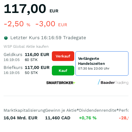
117,00
EUR
-2,50
-3,00
%
EUR
Letzter Kurs
16:16:59
Tradegate
WSP Global Aktie kaufen
Geldkurs
116,00
EUR
Verkauf
Verlängerte
16:19:05
60
STK
Handelszeiten
Briefkurs
117,00
EUR
07:30 bis 23:00 Uhr
Kauf
16:19:05
50
STK
Marktkapitalisierung
Gewinn je Aktie
*
Dividendenrendite
*
Perfo
16,04 Mrd.
EUR
11,460
CAD
+0,76
%
-28,9