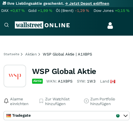
🎁 Ihre Lieblingsaktie geschenkt.
→ Jetzt Depot eröffnen
DAX
+0,67
%
Gold
+1,99
%
Öl (Brent)
-1,29
%
Dow Jones
+0,15
%
Aktien
WSP Global Aktie | A1XBPS
Startseite
WSP Global Aktie
Aktie
WKN:
A1XBPS
SYM:
1W3
Land
Alarme
Zur Watchlist
Zum Portfolio
einrichten
hinzufügen
hinzufügen
Tradegate