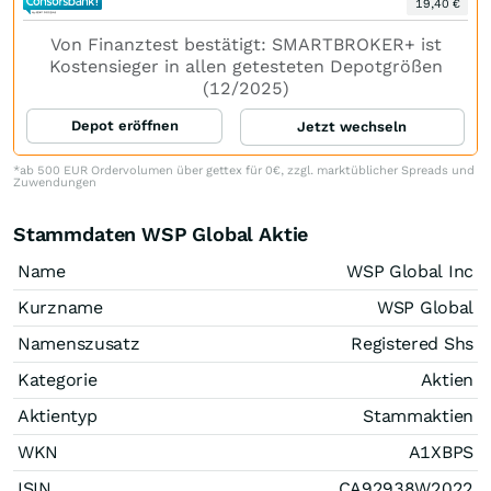
19,40 €
Von Finanztest bestätigt: SMARTBROKER+ ist
Kostensieger in allen getesteten Depotgrößen
(12/2025)
Depot eröffnen
Jetzt wechseln
*ab 500 EUR Ordervolumen über gettex für 0€, zzgl. marktüblicher Spreads und
Zuwendungen
Stammdaten WSP Global Aktie
Name
WSP Global Inc
Kurzname
WSP Global
Namenszusatz
Registered Shs
Kategorie
Aktien
Aktientyp
Stammaktien
WKN
A1XBPS
ISIN
CA92938W2022