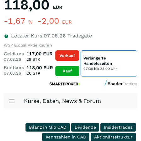
118,00
EUR
-1,67
-2,00
%
EUR
Letzter Kurs
07.08.26
Tradegate
WSP Global Aktie kaufen
Geldkurs
117,00
EUR
Verkauf
Verlängerte
07.08.26
26
STK
Handelszeiten
Briefkurs
118,00
EUR
07:30 bis 23:00 Uhr
Kauf
07.08.26
26
STK
Kurse, Daten, News & Forum
Bilanz in Mio CAD
Dividende
Insidertrades
Kennzahlen in CAD
Aktionärsstruktur