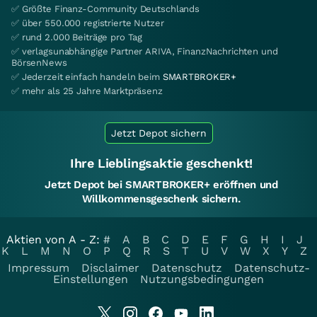
✅ Größte Finanz-Community Deutschlands
✅ über 550.000 registrierte Nutzer
✅ rund 2.000 Beiträge pro Tag
✅ verlagsunabhängige Partner ARIVA, FinanzNachrichten und
BörsenNews
✅ Jederzeit einfach handeln beim
SMARTBROKER+
✅ mehr als 25 Jahre Marktpräsenz
Jetzt Depot sichern
Ihre Lieblingsaktie geschenkt!
Jetzt Depot bei SMARTBROKER+ eröffnen und
Willkommensgeschenk sichern.
Aktien von A - Z:
#
A
B
C
D
E
F
G
H
I
J
K
L
M
N
O
P
Q
R
S
T
U
V
W
X
Y
Z
Impressum
Disclaimer
Datenschutz
Datenschutz-
Einstellungen
Nutzungsbedingungen