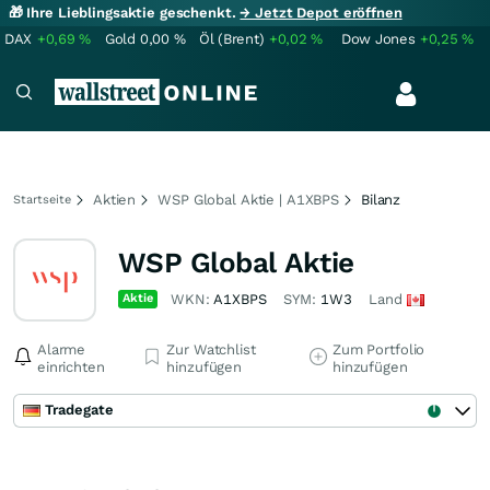
🎁 Ihre Lieblingsaktie geschenkt.
→ Jetzt Depot eröffnen
DAX
+0,69
%
Gold
0,00
%
Öl (Brent)
+0,02
%
Dow Jones
+0,25
%
Aktien
WSP Global Aktie | A1XBPS
Bilanz
Startseite
WSP Global Aktie
Aktie
WKN:
A1XBPS
SYM:
1W3
Land
Alarme
Zur Watchlist
Zum Portfolio
einrichten
hinzufügen
hinzufügen
Tradegate