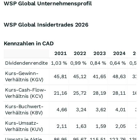
WSP Global Unternehmensprofil
WSP Global Insidertrades
2026
Kennzahlen in CAD
2021
2022
2023
2024
20
Dividendenrendite
1,03 %
0,99 %
0,84 %
0,64 %
0,5
Kurs-Gewinn-
45,81
45,12
41,65
48,63
33
Verhältnis (KGV)
Kurs-Cash-Flow-
21,16
25,72
28,19
28,11
16
Verhältnis (KCV)
Kurs-Buchwert-
4,66
3,24
3,62
4,01
3
Verhältnis (KBV)
Kurs-Umsatz-
2,11
1,63
1,59
2,05
1
Verhältnis (KUV)
Umsatz je Aktie
86,95
95,67
115,51
123,76
139