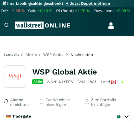
🎁 Ihre Lieblingsaktie geschenkt.
→ Jetzt Depot eröffnen
DAX
-0,25
%
Gold
+0,13
%
Öl (Brent)
+1,79
%
Dow Jones
+0,09
%
Aktien
WSP Global
Nachrichten
Startseite
WSP Global Aktie
Aktie
WKN:
A1XBPS
SYM:
1W3
Land
Alarme
Zur Watchlist
Zum Portfolio
einrichten
hinzufügen
hinzufügen
Tradegate