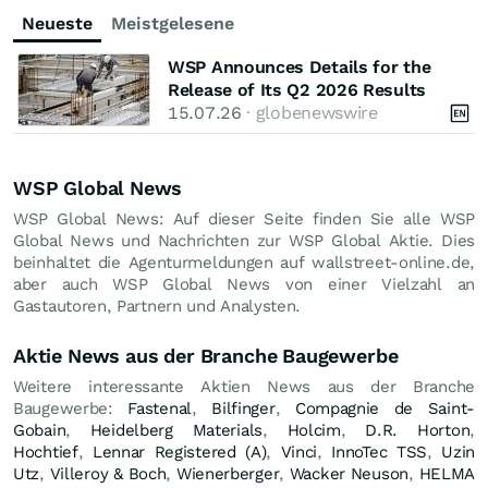
Neueste
Meistgelesene
WSP Announces Details for the
Release of Its Q2 2026 Results
15.07.26
· globenewswire
WSP Global News
WSP Global News: Auf dieser Seite finden Sie alle WSP
Global News und Nachrichten zur WSP Global Aktie. Dies
beinhaltet die Agenturmeldungen auf wallstreet-online.de,
aber auch WSP Global News von einer Vielzahl an
Gastautoren, Partnern und Analysten.
Aktie News aus der Branche Baugewerbe
Weitere interessante Aktien News aus der Branche
Baugewerbe:
Fastenal
,
Bilfinger
,
Compagnie de Saint-
Gobain
,
Heidelberg Materials
,
Holcim
,
D.R. Horton
,
Hochtief
,
Lennar Registered (A)
,
Vinci
,
InnoTec TSS
,
Uzin
Utz
,
Villeroy & Boch
,
Wienerberger
,
Wacker Neuson
,
HELMA