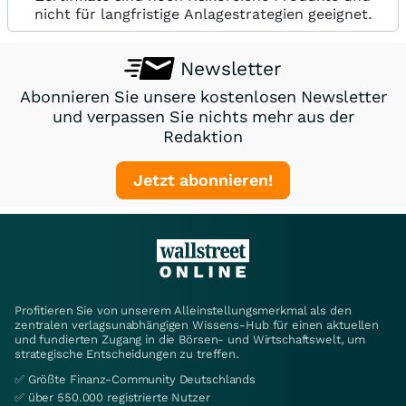
nicht für langfristige Anlagestrategien geeignet.
Newsletter
Abonnieren Sie unsere kostenlosen Newsletter
und verpassen Sie nichts mehr aus der
Redaktion
Jetzt abonnieren!
Profitieren Sie von unserem Alleinstellungsmerkmal als den
zentralen verlagsunabhängigen Wissens-Hub für einen aktuellen
und fundierten Zugang in die Börsen- und Wirtschaftswelt, um
strategische Entscheidungen zu treffen.
✅ Größte Finanz-Community Deutschlands
✅ über 550.000 registrierte Nutzer