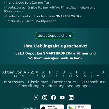
✅ rund 2.000 Beiträge pro Tag
✅ verlagsunabhängige Partner ARIVA, FinanzNachrichten und
BörsenNews
✅ Jederzeit einfach handeln beim
SMARTBROKER+
✅ mehr als 25 Jahre Marktpräsenz
Jetzt Depot sichern
Ihre Lieblingsaktie geschenkt!
Jetzt Depot bei SMARTBROKER+ eröffnen und
Willkommensgeschenk sichern.
Aktien von A - Z:
#
A
B
C
D
E
F
G
H
I
J
K
L
M
N
O
P
Q
R
S
T
U
V
W
X
Y
Z
Impressum
Disclaimer
Datenschutz
Datenschutz-
Einstellungen
Nutzungsbedingungen
Unsere Apps: