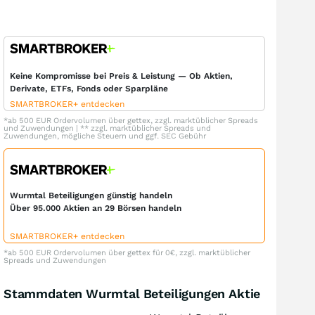
Keine Kompromisse bei Preis & Leistung — Ob Aktien,
Derivate, ETFs, Fonds oder Sparpläne
SMARTBROKER+ entdecken
*ab 500 EUR Ordervolumen über gettex, zzgl. marktüblicher Spreads
und Zuwendungen | ** zzgl. marktüblicher Spreads und
Zuwendungen, mögliche Steuern und ggf. SEC Gebühr
Wurmtal Beteiligungen günstig handeln
Über 95.000 Aktien an 29 Börsen handeln
SMARTBROKER+ entdecken
*ab 500 EUR Ordervolumen über gettex für 0€, zzgl. marktüblicher
Spreads und Zuwendungen
Stammdaten Wurmtal Beteiligungen Aktie