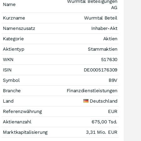
Wurmtal Beteiligungen
Name
AG
Kurzname
Wurmtal Beteil
Namenszusatz
Inhaber-Akt
Kategorie
Aktien
Aktientyp
Stammaktien
WKN
517630
ISIN
DE0005176309
Symbol
B9V
Branche
Finanzdienstleistungen
Land
Deutschland
Referenzwährung
EUR
Aktienanzahl
675,00 Tsd.
Marktkapitalisierung
3,31 Mio.
EUR