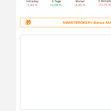
-11,71
%
-1,61
%
+2,08
%
-4,85
%
🎁
SMARTBROKER+ Bonus Aktion