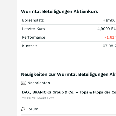
Wurmtal Beteiligungen Aktienkurs
Börsenplatz
Hambu
Letzter Kurs
4,9000
E
Performance
-1,61
Kurszeit
07.08.
Neuigkeiten zur Wurmtal Beteiligungen Ak
Nachrichten
DAX, BRANICKS Group & Co. – Tops & Flops der 
23.06.26
Markt Bote
Forum