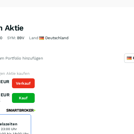
n Aktie
30
SYM:
B9V
Land
Deutschland
m Portfolio hinzufügen
gen Aktie kaufen
EUR
Verkauf
K
EUR
Kauf
K
elszeiten
s 23:00 Uhr
:00 bis 19:00 Uhr