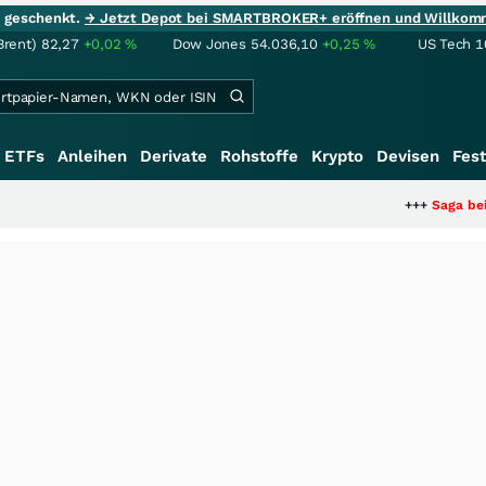
ie geschenkt.
→ Jetzt Depot bei SMARTBROKER+ eröffnen und Willkom
Brent)
82,27
+0,02
%
Dow Jones
54.036,10
+0,25
%
US Tech 1
ETFs
Anleihen
Derivate
Rohstoffe
Krypto
Devisen
Fest
+++
Saga bei 0,53 CAD: 