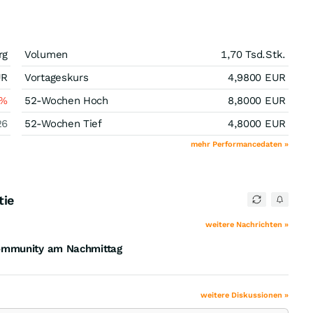
rg
Volumen
1,70 Tsd.
Stk.
UR
Vortageskurs
4,9800
EUR
%
52-Wochen Hoch
8,8000
EUR
26
52-Wochen Tief
4,8000
EUR
mehr Performancedaten »
tie
weitere Nachrichten »
Community am Nachmittag
weitere Diskussionen »