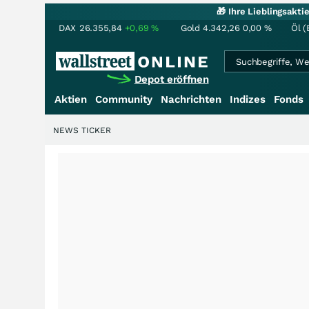
🎁 Ihre Lieblingsakt
DAX
26.355,84
+0,69
%
Gold
4.342,26
0,00
%
Öl (
Depot eröffnen
Aktien
Community
Nachrichten
Indizes
Fonds
NEWS TICKER