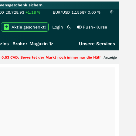
mensgeschenk sichern.
00
29.728,93
+1,18
%
EUR/USD
1,15587
0,00
%
Aktie geschenkt!
Login
Push-Kurse
zins
Broker-Magazin ✨
Unsere Services
Bewertet der Markt noch immer nur die Hälfte der Story?
+++
Anzeige