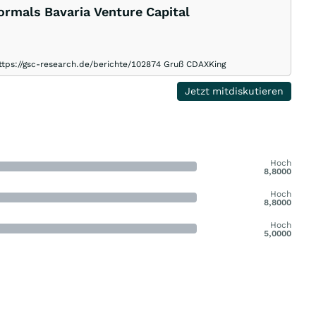
rmals Bavaria Venture Capital
https://gsc-research.de/berichte/102874 Gruß CDAXKing
Jetzt mitdiskutieren
Hoch
8,8000
Hoch
8,8000
Hoch
5,0000