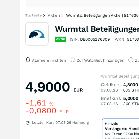
Aktien
Wurmtal Beteiligungen Aktie | 517630
Startseite
Wurmtal Beteiligunge
Aktie
ISIN:
DE0005176309
WKN:
5176
Alarme einrichten
Zur Watchlist hinzufügen
Zu
Wurmtal Beteiligun
4,9000
Geldkurs
4,8000
EUR
07.08.26
685
ST
Briefkurs
5,0000
-1,61
%
07.08.26
360
ST
-0,0800
EUR
Letzter Kurs
07.08.26
Hamburg
Hinweis
Verlängerte Hand
Mo-Fr von
07:30 bi
Neu: Samstag von 14