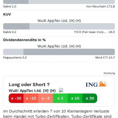
Sabre
1,0
Iron Mountain
172,8
KUV
WuXi AppTec Ltd. (H) (H)
Sabre
0,2
FICO (Fair Isaac Corporation)
18,0
Dividendenrendite in %
WuXi AppTec Ltd. (H) (H)
Pegasystems
0,2
Mind CTI
10,7
Werbung
Long oder Short ?
WuXi AppTec Ltd. (H) (H)
x -30
x -10
x -3
x 3
x 10
x 30
Im Durchschnitt erleiden 7 von 10 Kleinanlegern Verluste
beim Handel mit Turbo-Zertifikaten. Turbo-Zertifikate sind