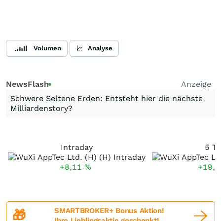
Volumen
Analyse
NewsFlash
Anzeige
Schwere Seltene Erden: Entsteht hier die nächste
Milliardenstory?
Intraday
5 T
+8,11
%
+19,
SMARTBROKER+ Bonus Aktion!
🎁
Ihre Lieblingsaktie geschenkt!