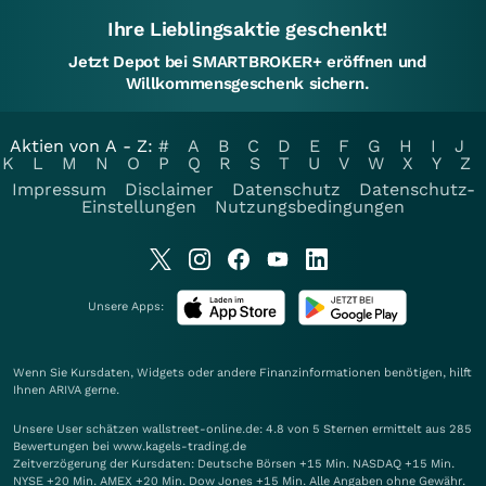
Ihre Lieblingsaktie geschenkt!
Jetzt Depot bei SMARTBROKER+ eröffnen und
Willkommensgeschenk sichern.
Aktien von A - Z:
#
A
B
C
D
E
F
G
H
I
J
K
L
M
N
O
P
Q
R
S
T
U
V
W
X
Y
Z
Impressum
Disclaimer
Datenschutz
Datenschutz-
Einstellungen
Nutzungsbedingungen
Unsere Apps:
Wenn Sie Kursdaten, Widgets oder andere Finanzinformationen benötigen, hilft
Ihnen
ARIVA
gerne.
Unsere User schätzen wallstreet-online.de: 4.8 von 5 Sternen ermittelt aus 285
Bewertungen bei www.kagels-trading.de
Zeitverzögerung der Kursdaten: Deutsche Börsen +15 Min. NASDAQ +15 Min.
NYSE +20 Min. AMEX +20 Min. Dow Jones +15 Min. Alle Angaben ohne Gewähr.