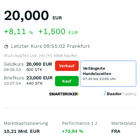
20,000
EUR
+8,11
+1,500
%
EUR
Letzter Kurs
09:55:02
Frankfurt
WuXi AppTec Ltd. (H) (H) Aktie kaufen
Geldkurs
20,000
EUR
Verkauf
Verlängerte
09:55:03
500
STK
Handelszeiten
Briefkurs
23,000
EUR
07:30 bis 23:00 Uhr
Kauf
10:07:54
440
STK
Marktkapitalisierung
Performance 1 J
Martktplatz
10,21 Mrd.
EUR
+70,94
%
FRA