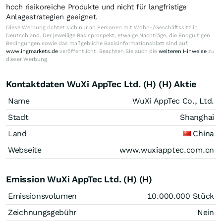
hoch risikoreiche Produkte und nicht für langfristige
Anlagestrategien geeignet.
Diese Werbung richtet sich nur an Personen mit Wohn-/Geschäftssitz in
Deutschland. Der jeweilige Basisprospekt, etwaige Nachträge, die Endgültigen
Bedingungen sowie das maßgebliche Basisinformationsblatt sind auf
www.ingmarkets.de
veröffentlicht. Beachten Sie auch die
weiteren Hinweise
zu
dieser Werbung.
Kontaktdaten WuXi AppTec Ltd. (H) (H) Aktie
Name
WuXi AppTec Co., Ltd.
Stadt
Shanghai
Land
China
Webseite
www.wuxiapptec.com.cn
Emission WuXi AppTec Ltd. (H) (H)
Emissionsvolumen
10.000.000
Stück
Zeichnungsgebühr
Nein