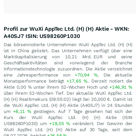
Profil zur WuXi AppTec Ltd. (H) (H) Aktie - WKN:
A40SJ7 ISIN: US98260P1030
Das börsennotierte Unternehmen WuXi AppTec Ltd. (H) (H)
ist in China gelistet. Das Unternehmen verfügt über eine
Marktkapitalisierung von 10,21 Mrd.
EUR
und seine
Geschäftsaktivitäten sind vorwiegend der Branche
Informationstechnologie zuzuordnen. Die Aktie verzeichnet
eine Jahresperformance von
+70,94
%
. Die aktuelle
Monatsperformance beträgt
+17,65
%
. Derzeit notiert die
Aktie
0,00
%
unter ihrem 52-Wochen Hoch und
+146,91
%
über ihrem 52-Wochen Tief. Der aktuelle WuXi AppTec Ltd.
(H) (H) Realtimekurs (09:55:02) liegt bei 20,000
€
. Damit ist
die WuXi AppTec Ltd. (H) (H) Aktie (A40SJ7) in 24 Stunden
um
+8,11
%
gestiegen. Auf 7 Tage gesehen hat sich der
Kurs der WuXi AppTec Ltd. (H) (H) Aktie (ISIN
US98260P1030) um
+19,05
%
verändert. Der Gewinn der
WuXi AppTec Ltd. (H) (H) Aktie auf 30 Tage, seit dem
08.07.2026, beträgt
+26,58
%
.