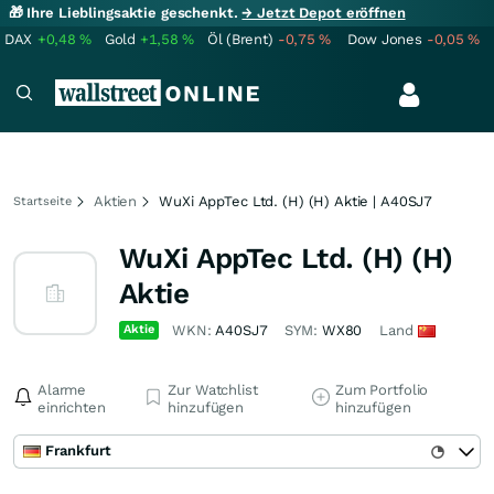
🎁 Ihre Lieblingsaktie geschenkt.
→ Jetzt Depot eröffnen
DAX
+0,48
%
Gold
+1,58
%
Öl (Brent)
-0,75
%
Dow Jones
-0,05
%
Aktien
WuXi AppTec Ltd. (H) (H) Aktie | A40SJ7
Startseite
WuXi AppTec Ltd. (H) (H)
Aktie
Aktie
WKN:
A40SJ7
SYM:
WX80
Land
Alarme
Zur Watchlist
Zum Portfolio
einrichten
hinzufügen
hinzufügen
Frankfurt