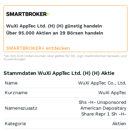
WuXi AppTec Ltd. (H) (H) günstig handeln
Über 95.000 Aktien an 29 Börsen handeln
SMARTBROKER+ entdecken
*ab 500 EUR Ordervolumen über gettex für 0€, zzgl. marktüblicher Spreads und
Zuwendungen
Stammdaten WuXi AppTec Ltd. (H) (H) Aktie
Name
WuXi AppTec Co., Ltd.
Kurzname
WuXi AppTec
Shs -H- Unsponsored
Namenszusatz
American Depositary
Share Repr 1 Sh -H-
Kategorie
Aktien