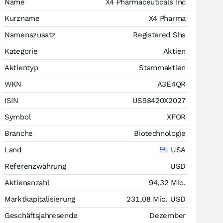
Name
X4 Pharmaceuticals Inc
Kurzname
X4 Pharma
Namenszusatz
Registered Shs
Kategorie
Aktien
Aktientyp
Stammaktien
WKN
A3E4QR
ISIN
US98420X2027
Symbol
XFOR
Branche
Biotechnologie
Land
USA
Referenzwährung
USD
Aktienanzahl
94,32 Mio.
Marktkapitalisierung
231,08 Mio.
USD
Geschäftsjahresende
Dezember