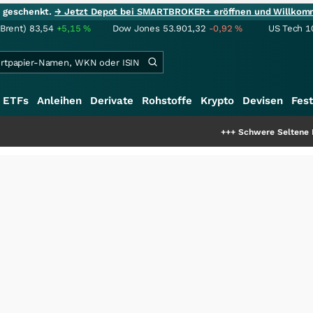
ie geschenkt.
→ Jetzt Depot bei SMARTBROKER+ eröffnen und Willkom
(Brent)
83,54
+5,15
%
Dow Jones
53.901,32
-0,92
%
US Tech 1
ETFs
Anleihen
Derivate
Rohstoffe
Krypto
Devisen
Fest
+++
Schwere Seltene Erden: Entste