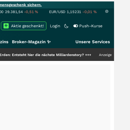
mensgeschenk sichern.
00
29.381,54
-0,51
%
EUR/USD
1,15231
-0,01
%
Aktie geschenkt!
Login
Push-Kurse
zins
Broker-Magazin ✨
Unsere Services
ht hier die nächste Milliardenstory?
+++
Anzeige