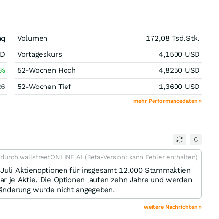
aq
Volumen
172,08 Tsd.
Stk.
SD
Vortageskurs
4,1500
USD
%
52-Wochen Hoch
4,8250
USD
26
52-Wochen Tief
1,3600
USD
mehr Performancedaten »
t durch wallstreetONLINE AI (Beta-Version: kann Fehler enthalten)
 Juli Aktienoptionen für insgesamt 12.000 Stammaktien
ar je Aktie. Die Optionen laufen zehn Jahre und werden
eränderung wurde nicht angegeben.
weitere Nachrichten »