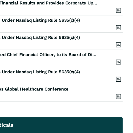
X4 Pharmaceuticals Reports Second Quarter 2026 Financial Results and Provides Corporate Update
Under Nasdaq Listing Rule 5635(c)(4)
Under Nasdaq Listing Rule 5635(c)(4)
X4 Pharmaceuticals Appoints Kelly Gold, Experienced Chief Financial Officer, to its Board of Directors
Under Nasdaq Listing Rule 5635(c)(4)
ies Global Healthcare Conference
icals