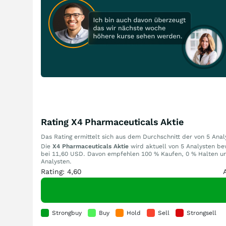
Rating X4 Pharmaceuticals Aktie
Das Rating ermittelt sich aus dem Durchschnitt der von 5 An
Die
X4 Pharmaceuticals Aktie
wird aktuell von 5 Analysten bew
bei 11,60 USD. Davon empfehlen 100 % Kaufen, 0 % Halten und
Analysten.
Rating: 4,60
Strongbuy
Buy
Hold
Sell
Strongsell