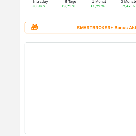
+0,96
%
+9,21
%
+1,22
%
+2,47
%
🎁
SMARTBROKER+ Bonus Aktion