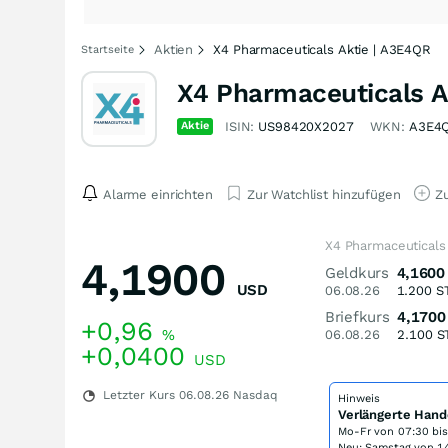
Aktien
X4 Pharmaceuticals Aktie | A3E4QR
Startseite
X4 Pharmaceuticals A
Aktie
ISIN:
US98420X2027
WKN:
A3E4
Alarme einrichten
Zur Watchlist hinzufügen
Zu
X4 Pharmaceuticals
4,1900
Geldkurs
4,1600
USD
06.08.26
1.200
S
Briefkurs
4,1700
+0,96
%
06.08.26
2.100
S
+0,0400
USD
Letzter Kurs
06.08.26
Nasdaq
Hinweis
Verlängerte Hand
Mo-Fr von
07:30 bi
Neu: Samstag von 14