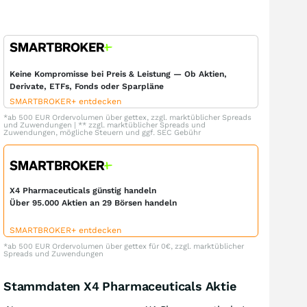
Keine Kompromisse bei Preis & Leistung — Ob Aktien,
Derivate, ETFs, Fonds oder Sparpläne
SMARTBROKER+ entdecken
*ab 500 EUR Ordervolumen über gettex, zzgl. marktüblicher Spreads
und Zuwendungen | ** zzgl. marktüblicher Spreads und
Zuwendungen, mögliche Steuern und ggf. SEC Gebühr
X4 Pharmaceuticals günstig handeln
Über 95.000 Aktien an 29 Börsen handeln
SMARTBROKER+ entdecken
*ab 500 EUR Ordervolumen über gettex für 0€, zzgl. marktüblicher
Spreads und Zuwendungen
Stammdaten X4 Pharmaceuticals Aktie