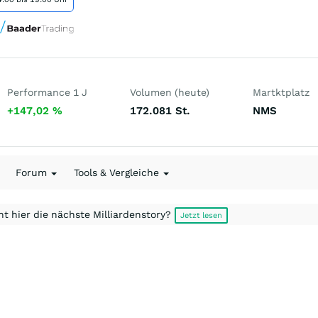
Performance 1 J
Volumen (heute)
Martktplatz
+147,02
%
172.081
St.
NMS
Forum
Tools & Vergleiche
t hier die nächste Milliardenstory?
Jetzt lesen