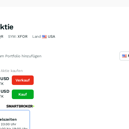
ktie
QR
SYM:
XFOR
Land
USA
m Portfolio hinzufügen
 Aktie kaufen
USD
Verkauf
TK
USD
Kauf
TK
elszeiten
s 23:00 Uhr
:00 bis 19:00 Uhr