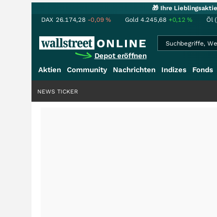
🎁 Ihre Lieblingsakt
DAX
26.174,28
-0,09
%
Gold
4.245,68
+0,12
%
Öl 
Depot eröffnen
Aktien
Community
Nachrichten
Indizes
Fonds
NEWS TICKER