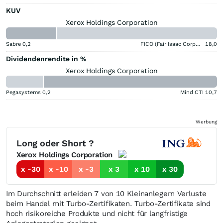
KUV
Xerox Holdings Corporation
Sabre
0,2
FICO (Fair Isaac Corporation)
18,0
Dividendenrendite in %
Xerox Holdings Corporation
Pegasystems
0,2
Mind CTI
10,7
Werbung
Long oder Short ?
Xerox Holdings Corporation
x -30
x -10
x -3
x 3
x 10
x 30
Im Durchschnitt erleiden 7 von 10 Kleinanlegern Verluste
beim Handel mit Turbo-Zertifikaten. Turbo-Zertifikate sind
hoch risikoreiche Produkte und nicht für langfristige