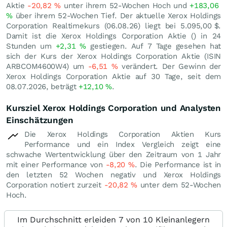
Aktie
-20,82
%
unter ihrem 52-Wochen Hoch und
+183,06
%
über ihrem 52-Wochen Tief. Der aktuelle Xerox Holdings
Corporation Realtimekurs (
06.08.26
) liegt bei 5.095,00
$
.
Damit ist die Xerox Holdings Corporation Aktie () in 24
Stunden um
+2,31
%
gestiegen. Auf 7 Tage gesehen hat
sich der Kurs der Xerox Holdings Corporation Aktie (ISIN
ARBCOM4600W4) um
-6,51
%
verändert. Der Gewinn der
Xerox Holdings Corporation Aktie auf 30 Tage, seit dem
08.07.2026, beträgt
+12,10
%
.
Kursziel Xerox Holdings Corporation und Analysten
Einschätzungen
Die Xerox Holdings Corporation Aktien Kurs
Performance und ein Index Vergleich zeigt eine
schwache Wertentwicklung über den Zeitraum von 1 Jahr
mit einer Performance von
-8,20
%
. Die Performance ist in
den letzten 52 Wochen negativ und Xerox Holdings
Corporation notiert zurzeit
-20,82
%
unter dem 52-Wochen
Hoch.
Im Durchschnitt erleiden 7 von 10 Kleinanlegern