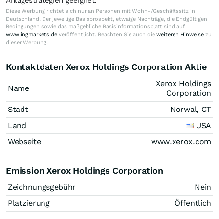
Anlagestrategien geeignet.
Diese Werbung richtet sich nur an Personen mit Wohn-/Geschäftssitz in
Deutschland. Der jeweilige Basisprospekt, etwaige Nachträge, die Endgültigen
Bedingungen sowie das maßgebliche Basisinformationsblatt sind auf
www.ingmarkets.de
veröffentlicht. Beachten Sie auch die
weiteren Hinweise
zu
dieser Werbung.
Kontaktdaten Xerox Holdings Corporation Aktie
Xerox Holdings
Name
Corporation
Stadt
Norwal, CT
Land
USA
Webseite
www.xerox.com
Emission Xerox Holdings Corporation
Zeichnungsgebühr
Nein
Platzierung
Öffentlich