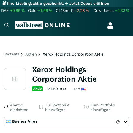
🎁 Ihre Lieblingsaktie geschenkt.
→ Jetzt Depot eröffnen
DAX
+0,89
%
Gold
+1,99
%
Öl (Brent)
-2,28
%
Dow Jones
+0,33
%
Aktien
Xerox Holdings Corporation Aktie
Startseite
Xerox Holdings
Corporation Aktie
Aktie
SYM:
XROX
Land
Alarme
Zur Watchlist
Zum Portfolio
einrichten
hinzufügen
hinzufügen
Buenos Aires