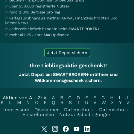
✅ Größte Finanz-Community Deutschlands
✅ über 550.000 registrierte Nutzer
✅ rund 2.000 Beiträge pro Tag
✅ verlagsunabhängige Partner ARIVA, FinanzNachrichten und
BörsenNews
✅ Jederzeit einfach handeln beim
SMARTBROKER+
✅ mehr als 25 Jahre Marktpräsenz
Jetzt Depot sichern
Ihre Lieblingsaktie geschenkt!
Jetzt Depot bei SMARTBROKER+ eröffnen und
Willkommensgeschenk sichern.
Aktien von A - Z:
#
A
B
C
D
E
F
G
H
I
J
K
L
M
N
O
P
Q
R
S
T
U
V
W
X
Y
Z
Impressum
Disclaimer
Datenschutz
Datenschutz-
Einstellungen
Nutzungsbedingungen