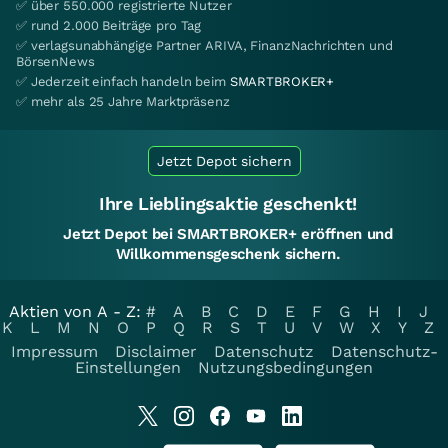
✅ über 550.000 registrierte Nutzer
✅ rund 2.000 Beiträge pro Tag
✅ verlagsunabhängige Partner ARIVA, FinanzNachrichten und
BörsenNews
✅ Jederzeit einfach handeln beim
SMARTBROKER+
✅ mehr als 25 Jahre Marktpräsenz
Jetzt Depot sichern
Ihre Lieblingsaktie geschenkt!
Jetzt Depot bei SMARTBROKER+ eröffnen und
Willkommensgeschenk sichern.
Aktien von A - Z:
#
A
B
C
D
E
F
G
H
I
J
K
L
M
N
O
P
Q
R
S
T
U
V
W
X
Y
Z
Impressum
Disclaimer
Datenschutz
Datenschutz-
Einstellungen
Nutzungsbedingungen