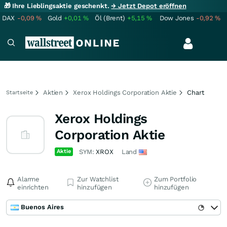
🎁 Ihre Lieblingsaktie geschenkt.
→ Jetzt Depot eröffnen
DAX
-0,09
%
Gold
+0,01
%
Öl (Brent)
+5,15
%
Dow Jones
-0,92
%
Aktien
Xerox Holdings Corporation Aktie
Chart
Startseite
Xerox Holdings
Corporation Aktie
Aktie
SYM:
XROX
Land
Alarme
Zur Watchlist
Zum Portfolio
einrichten
hinzufügen
hinzufügen
Buenos Aires