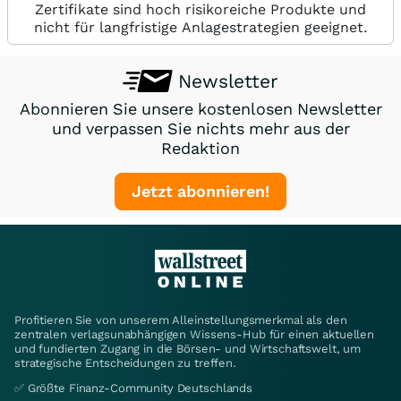
Zertifikate sind hoch risikoreiche Produkte und
nicht für langfristige Anlagestrategien geeignet.
Newsletter
Abonnieren Sie unsere kostenlosen Newsletter
und verpassen Sie nichts mehr aus der
Redaktion
Jetzt abonnieren!
Profitieren Sie von unserem Alleinstellungsmerkmal als den
zentralen verlagsunabhängigen Wissens-Hub für einen aktuellen
und fundierten Zugang in die Börsen- und Wirtschaftswelt, um
strategische Entscheidungen zu treffen.
✅ Größte Finanz-Community Deutschlands