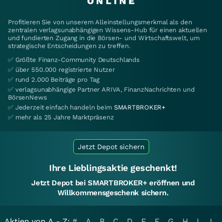
Profitieren Sie von unserem Alleinstellungsmerkmal als den
zentralen verlagsunabhängigen Wissens-Hub für einen aktuellen
und fundierten Zugang in die Börsen- und Wirtschaftswelt, um
strategische Entscheidungen zu treffen.
✅ Größte Finanz-Community Deutschlands
✅ über 550.000 registrierte Nutzer
✅ rund 2.000 Beiträge pro Tag
✅ verlagsunabhängige Partner ARIVA, FinanzNachrichten und
BörsenNews
✅ Jederzeit einfach handeln beim
SMARTBROKER+
✅ mehr als 25 Jahre Marktpräsenz
Jetzt Depot sichern
Ihre Lieblingsaktie geschenkt!
Jetzt Depot bei SMARTBROKER+ eröffnen und
Willkommensgeschenk sichern.
Aktien von A - Z:
#
A
B
C
D
E
F
G
H
I
J