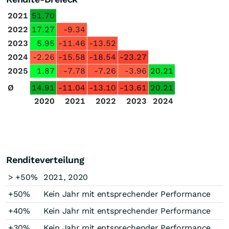
2021
51.70
2022
17.27
-9.34
2023
5.95
-11.46
-13.52
2024
-2.26
-15.58
-18.54
-23.27
2025
1.87
-7.78
-7.26
-3.96
20.21
Ø
14.91
-11.04
-13.10
-13.61
20.21
2020
2021
2022
2023
2024
Renditeverteilung
> +50%
2021, 2020
+50%
Kein Jahr mit entsprechender Performance
+40%
Kein Jahr mit entsprechender Performance
+30%
Kein Jahr mit entsprechender Performance