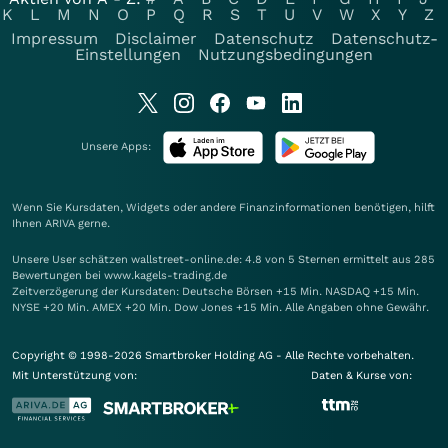
K
L
M
N
O
P
Q
R
S
T
U
V
W
X
Y
Z
Impressum
Disclaimer
Datenschutz
Datenschutz-
Einstellungen
Nutzungsbedingungen
Unsere Apps:
Wenn Sie Kursdaten, Widgets oder andere Finanzinformationen benötigen, hilft
Ihnen
ARIVA
gerne.
Unsere User schätzen wallstreet-online.de: 4.8 von 5 Sternen ermittelt aus 285
Bewertungen bei www.kagels-trading.de
Zeitverzögerung der Kursdaten: Deutsche Börsen +15 Min. NASDAQ +15 Min.
NYSE +20 Min. AMEX +20 Min. Dow Jones +15 Min. Alle Angaben ohne Gewähr.
Copyright © 1998-2026 Smartbroker Holding AG - Alle Rechte vorbehalten.
Mit Unterstützung von:
Daten & Kurse von: