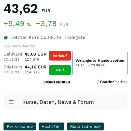
43,62
EUR
+9,49
+3,78
%
EUR
Letzter Kurs
05.08.26
Tradegate
Xpel Aktie kaufen
Geldkurs
43,08
EUR
Verkauf
10:01:21
117
STK
Verlängerte Handelszeiten
07:30 bis 23:00 Uhr
Briefkurs
44,16
EUR
Kauf
10:01:21
114
STK
Kurse, Daten, News & Forum
Performance
Hoch/Tief
Renditedreieck