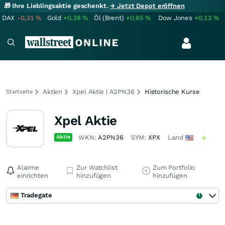
🎁 Ihre Lieblingsaktie geschenkt.
→ Jetzt Depot eröffnen
DAX
-0,31
%
Gold
+0,38
%
Öl (Brent)
+0,65
%
Dow Jones
+0,12
%
Aktien
Xpel Aktie | A2PN36
Historische Kurse
Startseite
Xpel Aktie
Aktie
WKN:
A2PN36
SYM:
XPX
Land
Alarme
Zur Watchlist
Zum Portfolio
einrichten
hinzufügen
hinzufügen
Tradegate