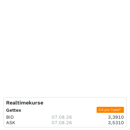
Realtimekurse
Gettex
0 € pro Trade*
BID
07.08.26
3,3910
ASK
07.08.26
3,5310