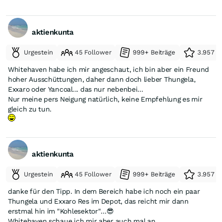
aktienkunta
Urgestein
45 Follower
999+ Beiträge
3.957 e
Whitehaven habe ich mir angeschaut, ich bin aber ein Freund
hoher Ausschüttungen, daher dann doch lieber Thungela,
Exxaro oder Yancoal... das nur nebenbei...
Nur meine pers Neigung natürlich, keine Empfehlung es mir
gleich zu tun.
aktienkunta
Urgestein
45 Follower
999+ Beiträge
3.957 e
danke für den Tipp. In dem Bereich habe ich noch ein paar
Thungela und Exxaro Res im Depot, das reicht mir dann
erstmal hin im "Kohlesektor"...😎
Whitehaven schaue ich mir aber auch mal an