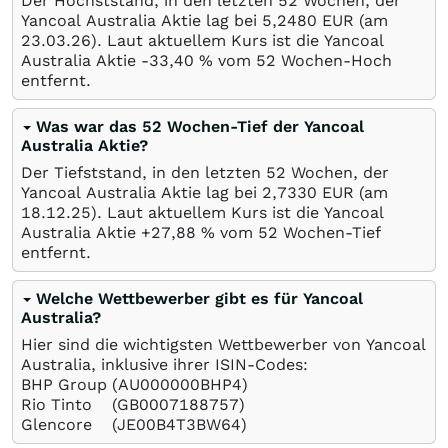
Der Höchststand, in den letzten 52 Wochen, der
Yancoal Australia Aktie lag bei 5,2480
EUR
(am
23.03.26
). Laut aktuellem Kurs ist die Yancoal
Australia Aktie -33,40
%
vom 52 Wochen-Hoch
entfernt.
Was war das 52 Wochen-Tief der Yancoal
Australia Aktie?
Der Tiefststand, in den letzten 52 Wochen, der
Yancoal Australia Aktie lag bei 2,7330
EUR
(am
18.12.25
). Laut aktuellem Kurs ist die Yancoal
Australia Aktie +27,88
%
vom 52 Wochen-Tief
entfernt.
Welche Wettbewerber gibt es für Yancoal
Australia?
Hier sind die wichtigsten Wettbewerber von Yancoal
Australia, inklusive ihrer ISIN-Codes:
BHP Group
(AU000000BHP4)
Rio Tinto
(GB0007188757)
Glencore
(JE00B4T3BW64)