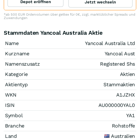
Depot eröffnen
Jetzt wechseln
*ab 500 EUR Ordervolumen über gettex für 0€, zzgl. marktüblicher Spreads und
Zuwendungen
Stammdaten Yancoal Australia Aktie
Name
Yancoal Australia Ltd
Kurzname
Yancoal Aust
Namenszusatz
Registered Shs
Kategorie
Aktien
Aktientyp
Stammaktien
WKN
A1JZHX
ISIN
AU000000YAL0
Symbol
YA1
Branche
Rohstoffe
Land
Australien