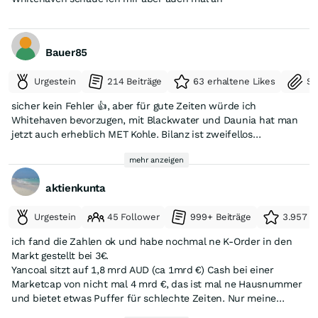
Bauer85
Urgestein
214 Beiträge
63 erhaltene Likes
Se
sicher kein Fehler 👍, aber für gute Zeiten würde ich
Whitehaven bevorzugen, mit Blackwater und Daunia hat man
jetzt auch erheblich MET Kohle. Bilanz ist zweifellos
schlechter, aber für gute Zeiten.....
mehr anzeigen
aktienkunta
Urgestein
45 Follower
999+ Beiträge
3.957 e
ich fand die Zahlen ok und habe nochmal ne K-Order in den
Markt gestellt bei 3€.
Yancoal sitzt auf 1,8 mrd AUD (ca 1mrd €) Cash bei einer
Marketcap von nicht mal 4 mrd €, das ist mal ne Hausnummer
und bietet etwas Puffer für schlechte Zeiten. Nur meine
Meinung, keine Empfehlung.