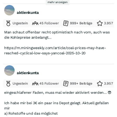
mehr anzeigen
aktienkunta
Urgestein
45 Follower
999+ Beiträge
3.957 e
Man schaut offenbar recht optimistisch nach vorn, auch was
die Kohlepreise anbelangt...
https://m.miningweekly.com/article/coal-prices-may-have-
reached-cyclical-low-says-yancoal-2025-10-20
aktienkunta
Urgestein
45 Follower
999+ Beiträge
3.957 e
eingeschlafener Faden, muss mal wieder aktiviert werden... 😎
Ich habe mir bei 3€ ein paar ins Depot gelegt. Aktuell gefallen
mir
a) Rohstoffe und das möglichst