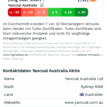
Yancoal Australia
x -30
x -10
x -3
x 3
x 10
x 30
Im Durchschnitt erleiden 7 von 10 Kleinanlegern Verluste
beim Handel mit Turbo-Zertifikaten. Turbo-Zertifikate sind
hoch risikoreiche Produkte und nicht für langfristige
Anlagestrategien geeignet.
Diese Werbung richtet sich nur an Personen mit Wohn-/Geschäftssitz in
Deutschland. Der jeweilige Basisprospekt, etwaige Nachträge, die Endgültigen
Bedingungen sowie das maßgebliche Basisinformationsblatt sind auf
www.ingmarkets.de
veröffentlicht. Beachten Sie auch die
weiteren Hinweise
zu
dieser Werbung.
Kontaktdaten Yancoal Australia Aktie
Name
Yancoal Australia Ltd
Stadt
Sydney NSW
Land
Australien
Webseite
www.yancoal.com.au