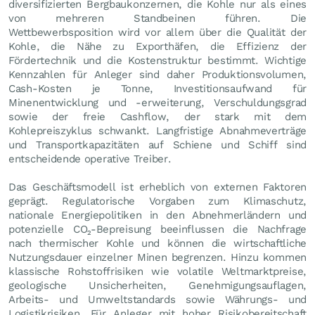
diversifizierten Bergbaukonzernen, die Kohle nur als eines
von mehreren Standbeinen führen. Die
Wettbewerbsposition wird vor allem über die Qualität der
Kohle, die Nähe zu Exporthäfen, die Effizienz der
Fördertechnik und die Kostenstruktur bestimmt. Wichtige
Kennzahlen für Anleger sind daher Produktionsvolumen,
Cash-Kosten je Tonne, Investitionsaufwand für
Minenentwicklung und -erweiterung, Verschuldungsgrad
sowie der freie Cashflow, der stark mit dem
Kohlepreiszyklus schwankt. Langfristige Abnahmeverträge
und Transportkapazitäten auf Schiene und Schiff sind
entscheidende operative Treiber.
Das Geschäftsmodell ist erheblich von externen Faktoren
geprägt. Regulatorische Vorgaben zum Klimaschutz,
nationale Energiepolitiken in den Abnehmerländern und
potenzielle CO₂-Bepreisung beeinflussen die Nachfrage
nach thermischer Kohle und können die wirtschaftliche
Nutzungsdauer einzelner Minen begrenzen. Hinzu kommen
klassische Rohstoffrisiken wie volatile Weltmarktpreise,
geologische Unsicherheiten, Genehmigungsauflagen,
Arbeits- und Umweltstandards sowie Währungs- und
Logistikrisiken. Für Anleger mit hoher Risikobereitschaft