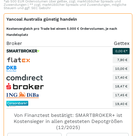
*ab 500 EUR Ordervolumen über gettex, zzgl. marktüblicher Spreads und
Zuwendungen | ** zzgl. marktüblicher Spreads und Zuwendungen, mögliche
Steuern und ggf. SEC Gebühr
Yancoal Australia günstig handeln
Kostenvergleich pro Trade bei einem 5.000 € Ordervolumen, je nach
Handelsplatz
Broker
Gettex
0,00 €*
7,90 €
10,00 €
17,40 €
18,47 €
17,45 €
19,40 €
Von Finanztest bestätigt: SMARTBROKER+ ist
Kostensieger in allen getesteten Depotgrößen
(12/2025)