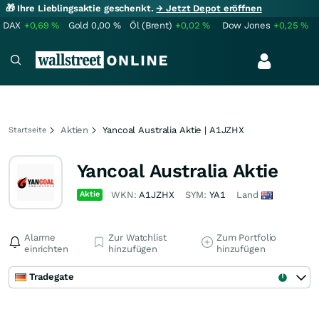
🎁 Ihre Lieblingsaktie geschenkt.
→ Jetzt Depot eröffnen
DAX
+0,69
%
Gold
0,00
%
Öl (Brent)
+0,02
%
Dow Jones
+0,25
%
Aktien
Yancoal Australia Aktie | A1JZHX
Startseite
Yancoal Australia Aktie
Aktie
WKN:
A1JZHX
SYM:
YA1
Land
Alarme
Zur Watchlist
Zum Portfolio
einrichten
hinzufügen
hinzufügen
Tradegate