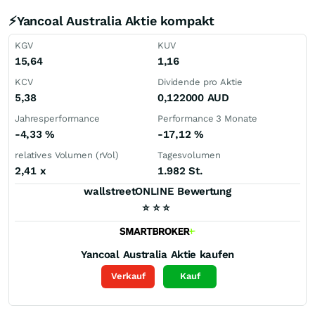
⚡Yancoal Australia Aktie kompakt
KGV
KUV
15,64
1,16
KCV
Dividende pro Aktie
5,38
0,122000
AUD
Jahresperformance
Performance 3 Monate
-4,33
%
-17,12
%
relatives Volumen (rVol)
Tagesvolumen
2,41
x
1.982 St.
wallstreetONLINE Bewertung
⭐
⭐
⭐
Yancoal Australia
Aktie kaufen
Verkauf
Kauf