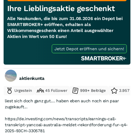
Ihre Lieblingsaktie geschenkt
Alle Neukunden, die bis zum 31.08.2026 ein Depot bei
SMARTBROKER+ eröffnen, erhalten als
Willkommensgeschenk einen Anteil ausgewählter
Aktien im Wert von 50 Euro!
Jetzt Depot eröffnen und sichern!
aktienkunta
Urgestein
45 Follower
999+ Beiträge
3.957 e
liest sich doch ganz gut.... haben eben auch noch ein paar
zugekauft...
https://de.investing.com/news/transcripts/earnings-call-
transkript-yancoal-australia-meldet-rekordforderung-fur-q4-
2025-93CH-3305781