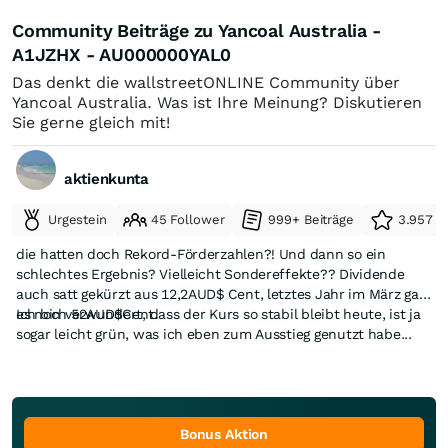
Community Beiträge zu Yancoal Australia -
A1JZHX - AU000000YAL0
Das denkt die wallstreetONLINE Community über
Yancoal Australia. Was ist Ihre Meinung? Diskutieren
Sie gerne gleich mit!
aktienkunta
Urgestein
45 Follower
999+ Beiträge
3.957 e
die hatten doch Rekord-Förderzahlen?! Und dann so ein
schlechtes Ergebnis? Vielleicht Sondereffekte?? Dividende
auch satt gekürzt aus 12,2AUD$ Cent, letztes Jahr im März gab
es noch 52AUD$Cent.
Ich bin verwundert, dass der Kurs so stabil bleibt heute, ist ja
sogar leicht grün, was ich eben zum Ausstieg genutzt habe...
Bonus Aktion