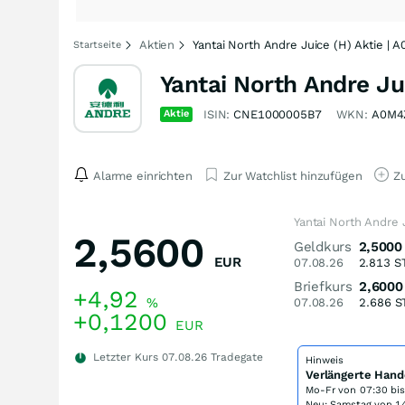
Aktien
Yantai North Andre Juice (H) Aktie | 
Startseite
Yantai North Andre Ju
Aktie
ISIN:
CNE1000005B7
WKN:
A0M4
Alarme einrichten
Zur Watchlist hinzufügen
Zu
Yantai North Andre 
2,5600
Geldkurs
2,5000
EUR
07.08.26
2.813
S
Briefkurs
2,6000
+4,92
%
07.08.26
2.686
S
+0,1200
EUR
Letzter Kurs
07.08.26
Tradegate
Hinweis
Verlängerte Hand
Mo-Fr von
07:30 bi
Neu: Samstag von 14