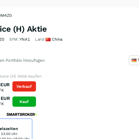
A0M4Z0
ice (H) Aktie
Z0
SYM:
YNA1
Land
China
m Portfolio hinzufügen
Juice (H) Aktie kaufen
EUR
Verkauf
TK
EUR
Kauf
TK
elszeiten
s 23:00 Uhr
:00 bis 19:00 Uhr