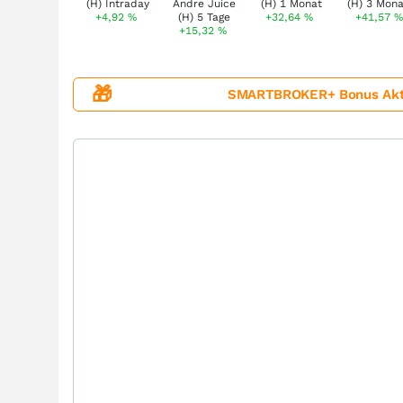
+4,92
%
+32,64
%
+41,57
%
+15,32
%
🎁
SMARTBROKER+ Bonus Aktion