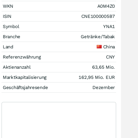
WKN
A0M4Z0
ISIN
CNE1000005B7
Symbol
YNA1
Branche
Getränke/Tabak
Land
China
Referenzwährung
CNY
Aktienanzahl
63,65 Mio.
Marktkapitalisierung
162,95 Mio.
EUR
Geschäftsjahresende
Dezember