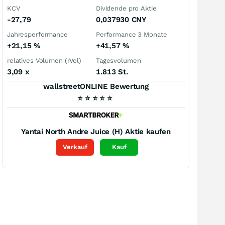
KCV
Dividende pro Aktie
-27,79
0,037930
CNY
Jahresperformance
Performance 3 Monate
+21,15
%
+41,57
%
relatives Volumen (rVol)
Tagesvolumen
3,09
x
1.813 St.
wallstreetONLINE Bewertung
⭐
⭐
⭐
⭐
⭐
Yantai North Andre Juice (H)
Aktie kaufen
Verkauf
Kauf