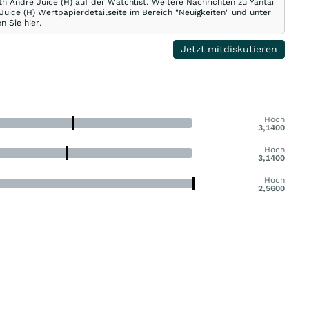
th Andre Juice (H) auf der Watchlist. Weitere Nachrichten zu Yantai
Juice (H) Wertpapierdetailseite im Bereich "Neuigkeiten" und unter
n Sie hier.
Jetzt mitdiskutieren
Hoch
3,1400
Hoch
3,1400
Hoch
2,5600