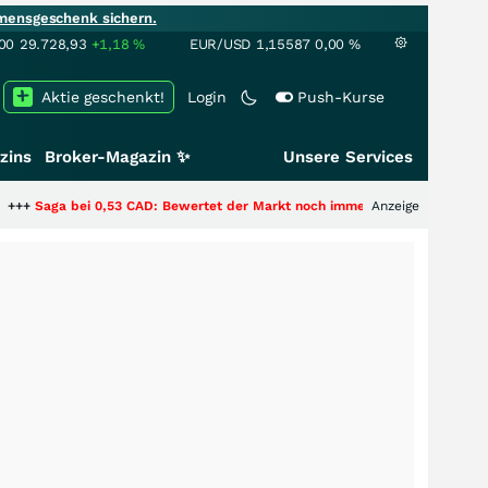
mensgeschenk sichern.
00
29.728,93
+1,18
%
EUR/USD
1,15587
0,00
%
Aktie geschenkt!
Login
Push-Kurse
zins
Broker-Magazin ✨
Unsere Services
ei 0,53 CAD: Bewertet der Markt noch immer nur die Hälfte der Story?
Anzeige
+++