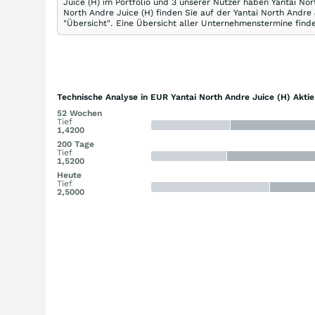
Juice (H) im Portfolio und 3 unserer Nutzer haben Yantai Nor
North Andre Juice (H) finden Sie auf der Yantai North Andre 
"Übersicht". Eine Übersicht aller Unternehmenstermine finde
Technische Analyse in EUR Yantai North Andre Juice (H) Aktie
52 Wochen
Tief
1,4200
200 Tage
Tief
1,5200
Heute
Tief
2,5000