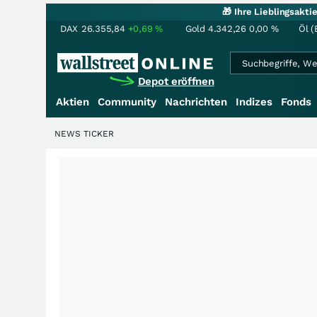
🎁 Ihre Lieblingsakt
DAX
26.355,84
+0,69
%
Gold
4.342,26
0,00
%
Öl (
Depot eröffnen
Aktien
Community
Nachrichten
Indizes
Fonds
NEWS TICKER