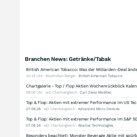
Branchen News: Getränke/Tabak
British American Tobacco: Was der Milliarden-Deal änd
10:15 Uhr · Maximilian Berger ·
British American Tobacco
Chartgalerie - Top / Flop Aktien Wochenrückblick Kal
08:00 Uhr · wO Chartvergleich ·
Carl Zeiss Meditec
Top & Flop: Aktien mit extremer Performance im US Te
07.08.26
· wO Chartvergleich ·
Advanced Micro Devices
Top & Flop: Aktien mit extremer Performance im S&P 5
07.08.26
· wO Chartvergleich ·
Akamai Technologies
Besonders beachtet!: Monster Beverage Aktie mit spürb