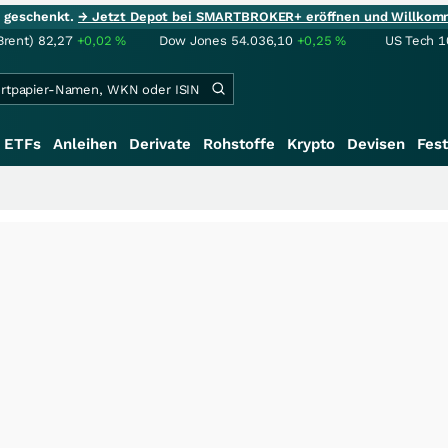
ie geschenkt.
→ Jetzt Depot bei SMARTBROKER+ eröffnen und Willkom
Brent)
82,27
+0,02
%
Dow Jones
54.036,10
+0,25
%
US Tech 1
ETFs
Anleihen
Derivate
Rohstoffe
Krypto
Devisen
Fest
+++
Saga b