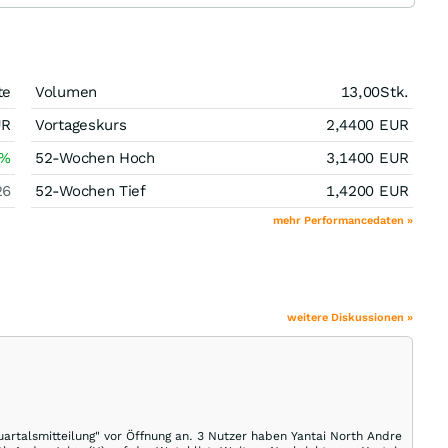
te
Volumen
13,00
Stk.
UR
Vortageskurs
2,4400
EUR
%
52-Wochen Hoch
3,1400
EUR
26
52-Wochen Tief
1,4200
EUR
mehr Performancedaten »
weitere Diskussionen »
uartalsmitteilung" vor Öffnung an. 3 Nutzer haben Yantai North Andre