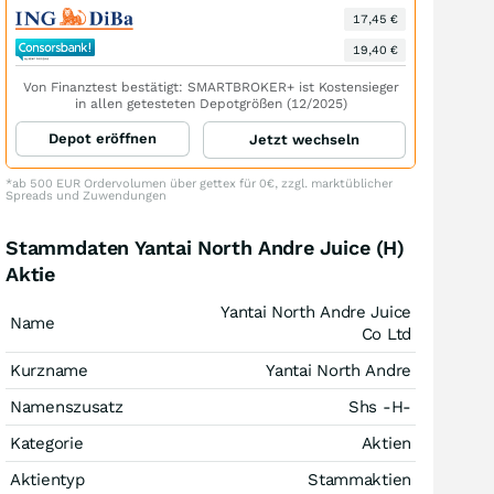
17,45 €
19,40 €
Von Finanztest bestätigt: SMARTBROKER+ ist Kostensieger
in allen getesteten Depotgrößen (12/2025)
Depot eröffnen
Jetzt wechseln
*ab 500 EUR Ordervolumen über gettex für 0€, zzgl. marktüblicher
Spreads und Zuwendungen
Stammdaten Yantai North Andre Juice (H)
Aktie
Yantai North Andre Juice
Name
Co Ltd
Kurzname
Yantai North Andre
Namenszusatz
Shs -H-
Kategorie
Aktien
Aktientyp
Stammaktien