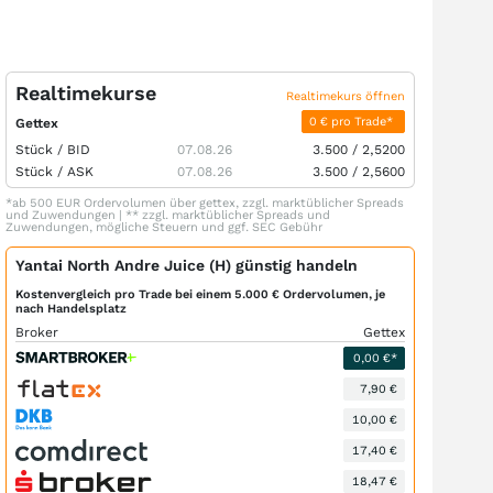
Realtimekurse
Realtimekurs öffnen
0 € pro Trade*
Gettex
Stück /
BID
07.08.26
3.500
/
2,5200
Stück /
ASK
07.08.26
3.500
/
2,5600
*ab 500 EUR Ordervolumen über gettex, zzgl. marktüblicher Spreads
und Zuwendungen | ** zzgl. marktüblicher Spreads und
Zuwendungen, mögliche Steuern und ggf. SEC Gebühr
Yantai North Andre Juice (H) günstig handeln
Kostenvergleich pro Trade bei einem 5.000 € Ordervolumen, je
nach Handelsplatz
Broker
Gettex
0,00 €*
7,90 €
10,00 €
17,40 €
18,47 €