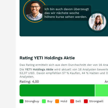
Rating YETI Holdings Aktie
Das Rating ermittelt sich aus dem Durchschnitt der von 16 A
Die
YETI Holdings Aktie
wird aktuell von 16 Analysten bewertet
53,07 USD. Davon empfehlen 57 % Kaufen, 44 % Halten und 0 
Analysten.
Rating: 4,00
A
Strongbuy
Buy
Hold
Sell
Strongsell