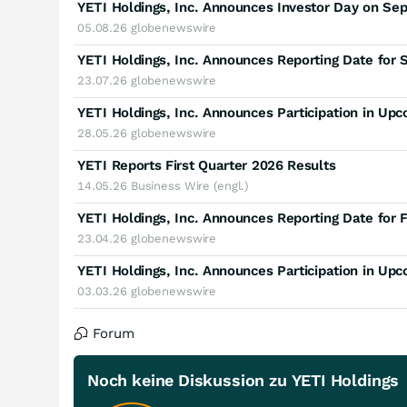
YETI Holdings, Inc. Announces Investor Day on Se
05.08.26
globenewswire
YETI Holdings, Inc. Announces Reporting Date for 
23.07.26
globenewswire
YETI Holdings, Inc. Announces Participation in Up
28.05.26
globenewswire
YETI Reports First Quarter 2026 Results
14.05.26
Business Wire (engl.)
YETI Holdings, Inc. Announces Reporting Date for F
23.04.26
globenewswire
YETI Holdings, Inc. Announces Participation in Up
03.03.26
globenewswire
Forum
Noch keine Diskussion zu YETI Holdings