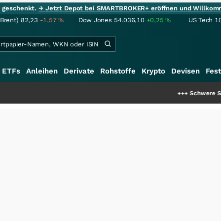
ie geschenkt.
→ Jetzt Depot bei SMARTBROKER+ eröffnen und Willkom
(Brent)
82,23
-1,57
%
Dow Jones
54.036,10
+0,25
%
US Tech 1
ETFs
Anleihen
Derivate
Rohstoffe
Krypto
Devisen
Fest
+++
Schwere Seltene Erden: