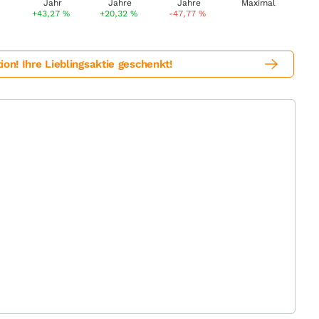
%
+43,27
%
+20,32
%
-47,77
%
! Ihre Lieblingsaktie geschenkt!