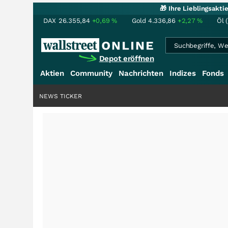
🎁 Ihre Lieblingsakt
DAX
26.355,84
+0,69
%
Gold
4.336,86
+2,27
%
Öl 
Depot eröffnen
Aktien
Community
Nachrichten
Indizes
Fonds
NEWS TICKER