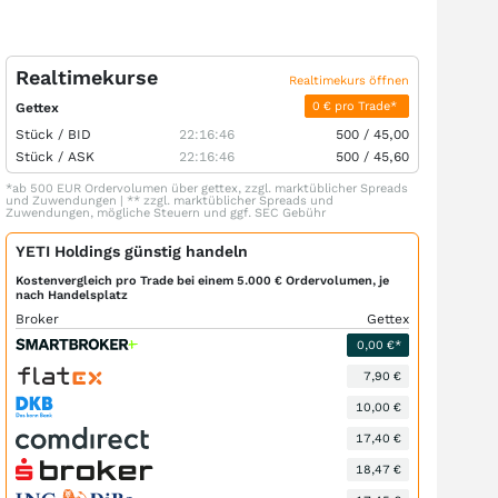
Realtimekurse
Realtimekurs öffnen
0 € pro Trade*
Gettex
Stück /
BID
22:16:46
500
/
45,00
Stück /
ASK
22:16:46
500
/
45,60
*ab 500 EUR Ordervolumen über gettex, zzgl. marktüblicher Spreads
und Zuwendungen | ** zzgl. marktüblicher Spreads und
Zuwendungen, mögliche Steuern und ggf. SEC Gebühr
YETI Holdings günstig handeln
Kostenvergleich pro Trade bei einem 5.000 € Ordervolumen, je
nach Handelsplatz
Broker
Gettex
0,00 €*
7,90 €
10,00 €
17,40 €
18,47 €