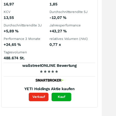
16,97
1,85
KCV
Durchschnittsrendite 5J
13,55
-12,07
%
Durchschnittsrendite 3J
Jahresperformance
+5,89
%
+43,27
%
Performance 3 Monate
relatives Volumen (rVol)
+24,65
%
0,77
x
Tagesvolumen
488.674 St.
wallstreetONLINE Bewertung
⭐
⭐
⭐
⭐
⭐
YETI Holdings
Aktie kaufen
Verkauf
Kauf