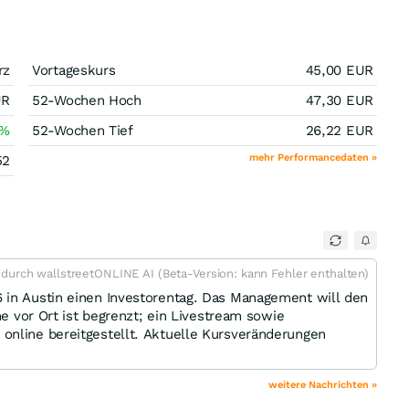
rz
Vortageskurs
45,00
EUR
UR
52-Wochen Hoch
47,30
EUR
%
52-Wochen Tief
26,22
EUR
mehr Performancedaten »
52
t durch wallstreetONLINE AI (Beta-Version: kann Fehler enthalten)
 in Austin einen Investorentag. Das Management will den
me vor Ort ist begrenzt; ein Livestream sowie
online bereitgestellt. Aktuelle Kursveränderungen
weitere Nachrichten »