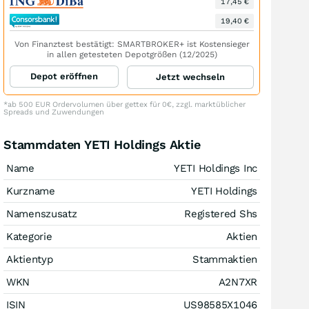
17,45 €
19,40 €
Von Finanztest bestätigt: SMARTBROKER+ ist Kostensieger
in allen getesteten Depotgrößen (12/2025)
Depot eröffnen
Jetzt wechseln
*ab 500 EUR Ordervolumen über gettex für 0€, zzgl. marktüblicher
Spreads und Zuwendungen
Stammdaten YETI Holdings Aktie
Name
YETI Holdings Inc
Kurzname
YETI Holdings
Namenszusatz
Registered Shs
Kategorie
Aktien
Aktientyp
Stammaktien
WKN
A2N7XR
ISIN
US98585X1046