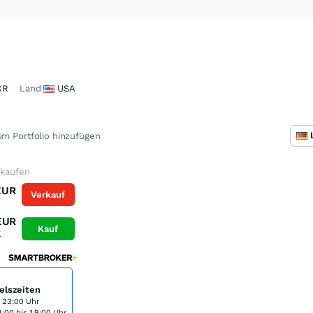
XR
Land
USA
m Portfolio hinzufügen
 kaufen
EUR
Verkauf
K
EUR
Kauf
K
elszeiten
s 23:00 Uhr
:00 bis 19:00 Uhr