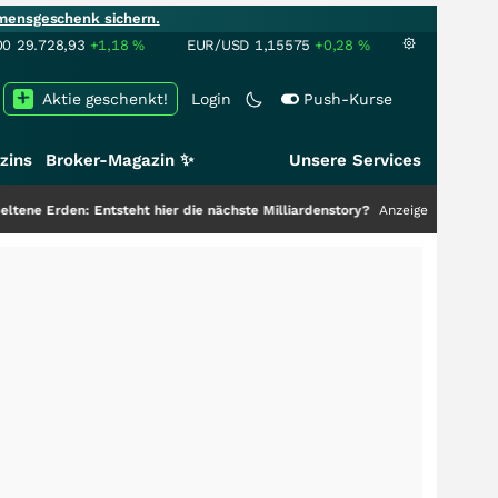
mensgeschenk sichern.
00
29.728,93
+1,18
%
EUR/USD
1,15575
+0,28
%
Aktie geschenkt!
Login
Push-Kurse
zins
Broker-Magazin ✨
Unsere Services
 Entsteht hier die nächste Milliardenstory?
+++
Anzeige