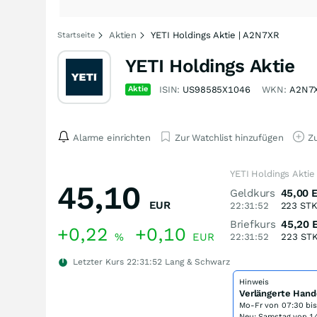
Aktien
YETI Holdings Aktie | A2N7XR
Startseite
YETI Holdings Aktie
Aktie
ISIN:
US98585X1046
WKN:
A2N7
Alarme einrichten
Zur Watchlist hinzufügen
Zu
YETI Holdings Aktie
45,10
Geldkurs
45,00
EUR
22:31:52
223
ST
Briefkurs
45,20
+0,22
+0,10
%
EUR
22:31:52
223
ST
Letzter Kurs
22:31:52
Lang & Schwarz
Hinweis
Verlängerte Hand
Mo-Fr von
07:30 bi
Neu: Samstag von 14