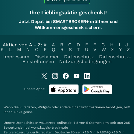
Ihre Lieblingsaktie geschenkt!
Jetzt Depot bei SMARTBROKER+ eröffnen und
Willkommensgeschenk sichern.
Aktien von A - Z:
#
A
B
C
D
E
F
G
H
I
J
K
L
M
N
O
P
Q
R
S
T
U
V
W
X
Y
Z
Impressum
Disclaimer
Datenschutz
Datenschutz-
Einstellungen
Nutzungsbedingungen
Unsere Apps:
Wenn Sie Kursdaten, Widgets oder andere Finanzinformationen benötigen, hilft
Ihnen
ARIVA
gerne.
Unsere User schätzen wallstreet-online.de: 4.8 von 5 Sternen ermittelt aus 285
Bewertungen bei www.kagels-trading.de
Zeitverzögerung der Kursdaten: Deutsche Börsen +15 Min. NASDAQ +15 Min.