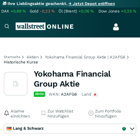
🎁 Ihre Lieblingsaktie geschenkt.
→ Jetzt Depot eröffnen
DAX
+0,69
%
Gold
-0,23
%
Öl (Brent)
+0,06
%
Dow Jones
+0,25
%
Aktien
Yokohama Financial Group Aktie | A2AFG6
Startseite
Historische Kurse
Yokohama Financial
Group Aktie
Aktie
WKN:
A2AFG6
Land
Alarme
Zur Watchlist
Zum Portfolio
einrichten
hinzufügen
hinzufügen
Lang & Schwarz