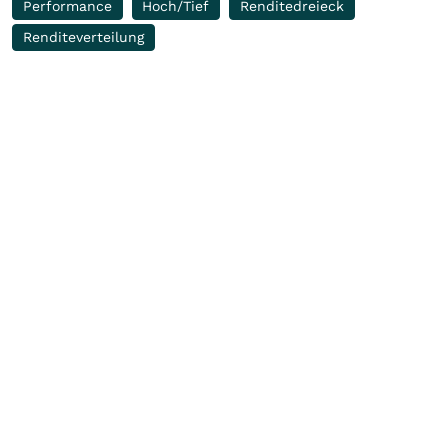
Performance
Hoch/Tief
Renditedreieck
Renditeverteilung