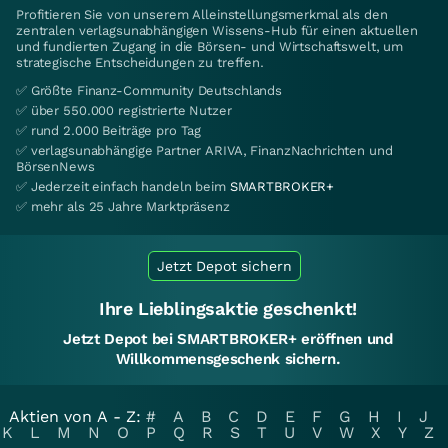
Profitieren Sie von unserem Alleinstellungsmerkmal als den
zentralen verlagsunabhängigen Wissens-Hub für einen aktuellen
und fundierten Zugang in die Börsen- und Wirtschaftswelt, um
strategische Entscheidungen zu treffen.
✅ Größte Finanz-Community Deutschlands
✅ über 550.000 registrierte Nutzer
✅ rund 2.000 Beiträge pro Tag
✅ verlagsunabhängige Partner ARIVA, FinanzNachrichten und
BörsenNews
✅ Jederzeit einfach handeln beim
SMARTBROKER+
✅ mehr als 25 Jahre Marktpräsenz
Jetzt Depot sichern
Ihre Lieblingsaktie geschenkt!
Jetzt Depot bei SMARTBROKER+ eröffnen und
Willkommensgeschenk sichern.
Aktien von A - Z:
#
A
B
C
D
E
F
G
H
I
J
K
L
M
N
O
P
Q
R
S
T
U
V
W
X
Y
Z