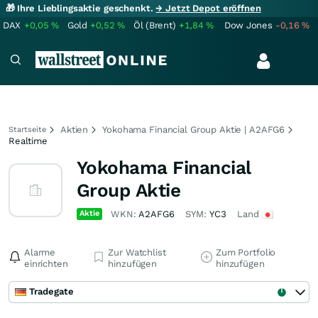
🎁 Ihre Lieblingsaktie geschenkt.
→ Jetzt Depot eröffnen
DAX
+0,05
%
Gold
+0,52
%
Öl (Brent)
+1,84
%
Dow Jones
-0,16
%
Aktien
Yokohama Financial Group Aktie | A2AFG6
Startseite
Realtime
Yokohama Financial
Group Aktie
Aktie
WKN:
A2AFG6
SYM:
YC3
Land
Alarme
Zur Watchlist
Zum Portfolio
einrichten
hinzufügen
hinzufügen
Tradegate