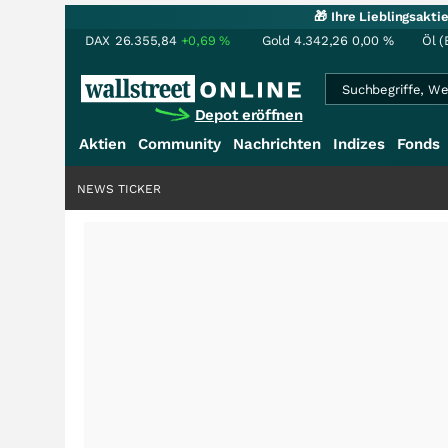
🎁 Ihre Lieblingsakt
DAX
26.355,84
+0,69
%
Gold
4.342,26
0,00
%
Öl (
Depot eröffnen
Aktien
Community
Nachrichten
Indizes
Fonds
NEWS TICKER