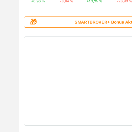
+0,90
%
-3,64
%
+13,25
%
-26,90
%
🎁
SMARTBROKER+ Bonus Aktion