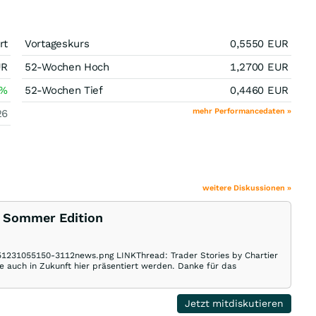
rt
Vortageskurs
0,5550
EUR
UR
52-Wochen Hoch
1,2700
EUR
%
52-Wochen Tief
0,4460
EUR
mehr Performancedaten »
26
weitere Diskussionen »
e Sommer Edition
251231055150-3112news.png LINKThread: Trader Stories by Chartier
e auch in Zukunft hier präsentiert werden. Danke für das
Jetzt mitdiskutieren