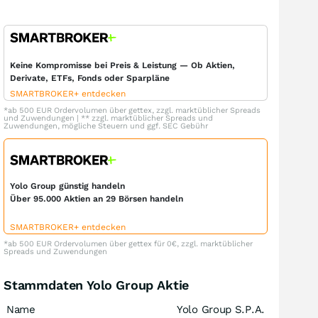
Keine Kompromisse bei Preis & Leistung — Ob Aktien,
Derivate, ETFs, Fonds oder Sparpläne
SMARTBROKER+ entdecken
*ab 500 EUR Ordervolumen über gettex, zzgl. marktüblicher Spreads
und Zuwendungen | ** zzgl. marktüblicher Spreads und
Zuwendungen, mögliche Steuern und ggf. SEC Gebühr
Yolo Group günstig handeln
Über 95.000 Aktien an 29 Börsen handeln
SMARTBROKER+ entdecken
*ab 500 EUR Ordervolumen über gettex für 0€, zzgl. marktüblicher
Spreads und Zuwendungen
Stammdaten Yolo Group Aktie
Name
Yolo Group S.P.A.