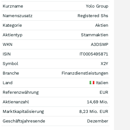
Kurzname
Yolo Group
Namenszusatz
Registered Shs
Kategorie
Aktien
Aktientyp
Stammaktien
WKN
A3DSMP
ISIN
IT0005495871
Symbol
X2Y
Branche
Finanzdienstleistungen
Land
Italien
Referenzwährung
EUR
Aktienanzahl
14,69 Mio.
Marktkapitalisierung
8,23 Mio.
EUR
Geschäftsjahresende
Dezember