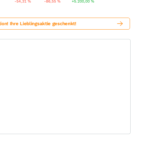
-54,31
%
-86,55
%
+5.200,00
%
! Ihre Lieblingsaktie geschenkt!