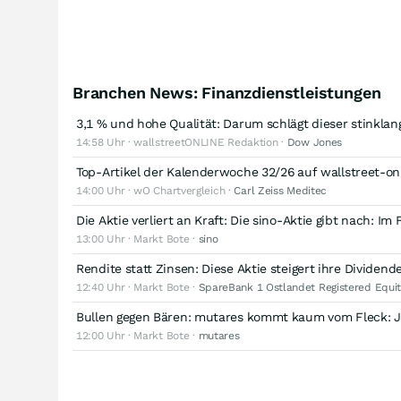
Branchen News: Finanzdienstleistungen
3,1 % und hohe Qualität: Darum schlägt dieser stinklan
14:58 Uhr · wallstreetONLINE Redaktion ·
Dow Jones
Top-Artikel der Kalenderwoche 32/26 auf wallstreet-o
14:00 Uhr · wO Chartvergleich ·
Carl Zeiss Meditec
Die Aktie verliert an Kraft: Die sino-Aktie gibt nach: 
13:00 Uhr · Markt Bote ·
sino
Rendite statt Zinsen: Diese Aktie steigert ihre Dividend
12:40 Uhr · Markt Bote ·
SpareBank 1 Ostlandet Registered Equit
Bullen gegen Bären: mutares kommt kaum vom Fleck: Je
12:00 Uhr · Markt Bote ·
mutares