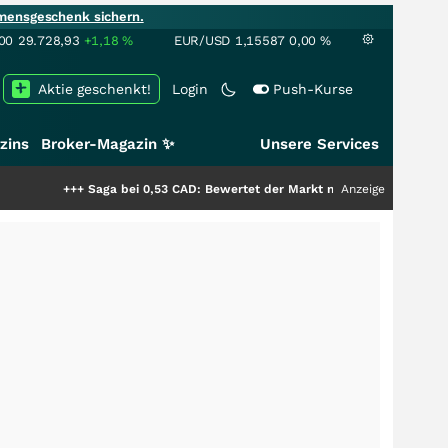
mensgeschenk sichern.
00
29.728,93
+1,18
%
EUR/USD
1,15587
0,00
%
Aktie geschenkt!
Login
Push-Kurse
zins
Broker-Magazin ✨
Unsere Services
+++
Saga bei 0,53 CAD: Bewertet der Markt noch immer nur die Hälfte der S
Anzeige