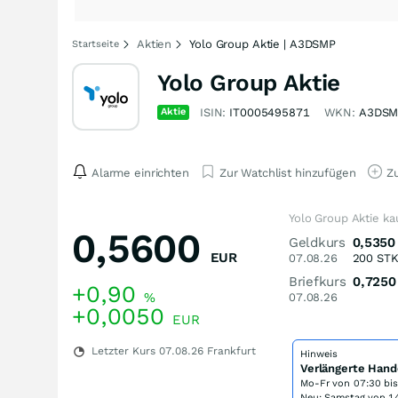
Aktien
Yolo Group Aktie | A3DSMP
Startseite
Yolo Group Aktie
Aktie
ISIN:
IT0005495871
WKN:
A3DSM
Alarme einrichten
Zur Watchlist hinzufügen
Zu
Yolo Group Aktie ka
0,5600
Geldkurs
0,5350
EUR
07.08.26
200
ST
Briefkurs
0,7250
+0,90
%
07.08.26
+0,0050
EUR
Letzter Kurs
07.08.26
Frankfurt
Hinweis
Verlängerte Hand
Mo-Fr von
07:30 bi
Neu: Samstag von 14