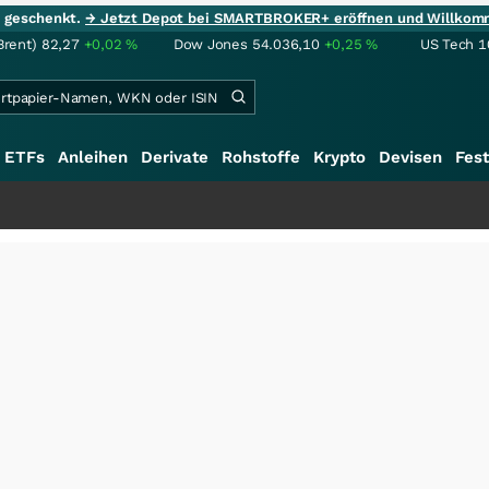
ie geschenkt.
→ Jetzt Depot bei SMARTBROKER+ eröffnen und Willkom
Brent)
82,27
+0,02
%
Dow Jones
54.036,10
+0,25
%
US Tech 1
ETFs
Anleihen
Derivate
Rohstoffe
Krypto
Devisen
Fest