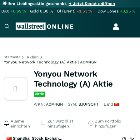
🎁 Ihre Lieblingsaktie geschenkt.
→ Jetzt Depot eröffnen
DAX
+0,69
%
Gold
0,00
%
Öl (Brent)
-1,53
%
Dow Jones
+0,25
%
Aktien
Startseite
Yonyou Network Technology (A) Aktie | A0M4GN
Yonyou Network
Technology (A) Aktie
Aktie
WKN:
A0M4GN
SYM:
BJUFSOFT
Land
Alarme
Zur Watchlist
Zum Portfolio
einrichten
hinzufügen
hinzufügen
Shanghai Stock Exchange