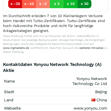
x -30
x -10
x -3
x 3
x 10
x 30
Im Durchschnitt erleiden 7 von 10 Kleinanlegern Verluste
beim Handel mit Turbo-Zertifikaten. Turbo-Zertifikate sind
hoch risikoreiche Produkte und nicht für langfristige
Anlagestrategien geeignet.
Diese Werbung richtet sich nur an Personen mit Wohn-/Geschäftssitz in
Deutschland. Der jeweilige Basisprospekt, etwaige Nachträge, die Endgültigen
Bedingungen sowie das maßgebliche Basisinformationsblatt sind auf
www.ingmarkets.de
veröffentlicht. Beachten Sie auch die
weiteren Hinweise
zu
dieser Werbung.
Kontaktdaten Yonyou Network Technology (A)
Aktie
Yonyou Network
Name
Technology Co Ltd
Stadt
Beijing
Land
China
Webseite
www.yonyou.com