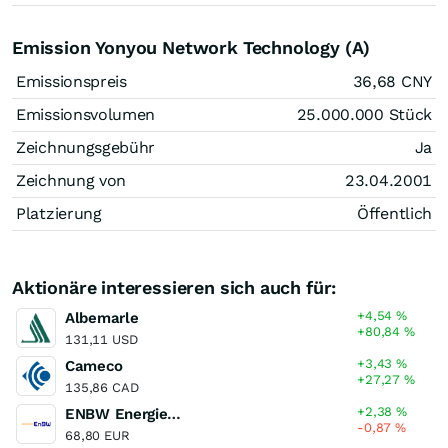
Emission Yonyou Network Technology (A)
Emissionspreis
36,68
CNY
Emissionsvolumen
25.000.000
Stück
Zeichnungsgebühr
Ja
Zeichnung von
23.04.2001
Platzierung
Öffentlich
Aktionäre interessieren sich auch für:
+4,54
%
Albemarle
+80,84
%
131,11 USD
+3,43
%
Cameco
+27,27
%
135,86 CAD
+2,38
%
ENBW Energie Baden-Wuerttemberg Akt
-0,87
%
68,80 EUR