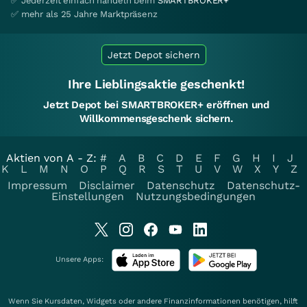
✅ Jederzeit einfach handeln beim
SMARTBROKER+
✅ mehr als 25 Jahre Marktpräsenz
Jetzt Depot sichern
Ihre Lieblingsaktie geschenkt!
Jetzt Depot bei SMARTBROKER+ eröffnen und
Willkommensgeschenk sichern.
Aktien von A - Z:
#
A
B
C
D
E
F
G
H
I
J
K
L
M
N
O
P
Q
R
S
T
U
V
W
X
Y
Z
Impressum
Disclaimer
Datenschutz
Datenschutz-
Einstellungen
Nutzungsbedingungen
Unsere Apps:
Wenn Sie Kursdaten, Widgets oder andere Finanzinformationen benötigen, hilft