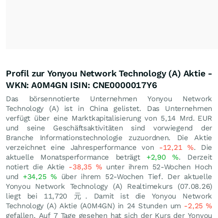
Profil zur Yonyou Network Technology (A) Aktie -
WKN: A0M4GN ISIN: CNE0000017Y6
Das börsennotierte Unternehmen Yonyou Network
Technology (A) ist in China gelistet. Das Unternehmen
verfügt über eine Marktkapitalisierung von 5,14 Mrd.
EUR
und seine Geschäftsaktivitäten sind vorwiegend der
Branche Informationstechnologie zuzuordnen. Die Aktie
verzeichnet eine Jahresperformance von
-12,21
%
. Die
aktuelle Monatsperformance beträgt
+2,90
%
. Derzeit
notiert die Aktie
-38,35
%
unter ihrem 52-Wochen Hoch
und
+34,25
%
über ihrem 52-Wochen Tief. Der aktuelle
Yonyou Network Technology (A) Realtimekurs (
07.08.26
)
liegt bei 11,720
元
. Damit ist die Yonyou Network
Technology (A) Aktie (A0M4GN) in 24 Stunden um
-2,25
%
gefallen. Auf 7 Tage gesehen hat sich der Kurs der Yonyou