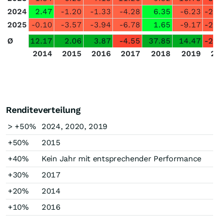
2024
2.47
-1.20
-1.33
-4.28
6.35
-6.23
-22
2025
-0.10
-3.57
-3.94
-6.78
1.65
-9.17
-22
Ø
12.17
2.06
3.87
-4.55
37.85
14.47
-28
2014
2015
2016
2017
2018
2019
2
Renditeverteilung
> +50%
2024, 2020, 2019
+50%
2015
+40%
Kein Jahr mit entsprechender Performance
+30%
2017
+20%
2014
+10%
2016