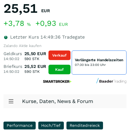
25,51
EUR
+3,78
+0,93
%
EUR
Letzter Kurs
14:49:36
Tradegate
Zalando Aktie kaufen
Geldkurs
25,50
EUR
Verkauf
14:50:02
590
STK
Verlängerte Handelszeiten
07:30 bis 23:00 Uhr
Briefkurs
25,52
EUR
Kauf
14:50:02
590
STK
Kurse, Daten, News & Forum
Performance
Hoch/Tief
Renditedreieck