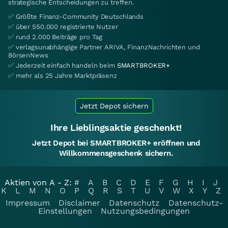
strategische Entscheidungen zu treffen.
✅ Größte Finanz-Community Deutschlands
✅ über 550.000 registrierte Nutzer
✅ rund 2.000 Beiträge pro Tag
✅ verlagsunabhängige Partner ARIVA, FinanzNachrichten und
BörsenNews
✅ Jederzeit einfach handeln beim
SMARTBROKER+
✅ mehr als 25 Jahre Marktpräsenz
Jetzt Depot sichern
Ihre Lieblingsaktie geschenkt!
Jetzt Depot bei SMARTBROKER+ eröffnen und
Willkommensgeschenk sichern.
Aktien von A - Z:
#
A
B
C
D
E
F
G
H
I
J
K
L
M
N
O
P
Q
R
S
T
U
V
W
X
Y
Z
Impressum
Disclaimer
Datenschutz
Datenschutz-
Einstellungen
Nutzungsbedingungen