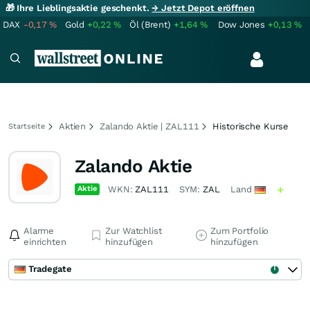
🎁 Ihre Lieblingsaktie geschenkt.
→ Jetzt Depot eröffnen
DAX
-0,17
%
Gold
+0,22
%
Öl (Brent)
+1,64
%
Dow Jones
+0,13
%
Aktien
Zalando Aktie | ZAL111
Historische Kurse
Startseite
Zalando Aktie
Aktie
WKN:
ZAL111
SYM:
ZAL
Land
Alarme
Zur Watchlist
Zum Portfolio
einrichten
hinzufügen
hinzufügen
Tradegate