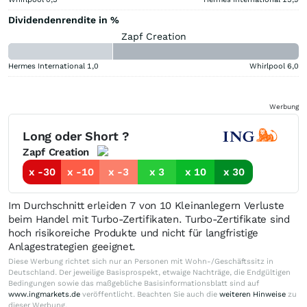
Dividendenrendite in %
Zapf Creation
Hermes International
1,0
Whirlpool
6,0
Werbung
Long oder Short ?
Zapf Creation
x -30
x -10
x -3
x 3
x 10
x 30
Im Durchschnitt erleiden 7 von 10 Kleinanlegern Verluste
beim Handel mit Turbo-Zertifikaten. Turbo-Zertifikate sind
hoch risikoreiche Produkte und nicht für langfristige
Anlagestrategien geeignet.
Diese Werbung richtet sich nur an Personen mit Wohn-/Geschäftssitz in
Deutschland. Der jeweilige Basisprospekt, etwaige Nachträge, die Endgültigen
Bedingungen sowie das maßgebliche Basisinformationsblatt sind auf
www.ingmarkets.de
veröffentlicht. Beachten Sie auch die
weiteren Hinweise
zu
dieser Werbung.