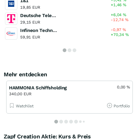
1&1
+1,46
%
19,85 EUR
+6,04
%
Deutsche Telekom
-12,74
%
29,15 EUR
-0,97
%
Infineon Technologies
+70,34
%
59,91 EUR
Mehr entdecken
0,00
%
HAMMONIA Schiffsholding
340,00 EUR
Watchlist
Portfolio
Zapf Creation Aktie: Kurs & Preis