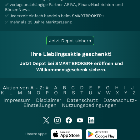
✅ verlagsunabhängige Partner ARIVA, FinanzNachrichten und
BörsenNews
✅ Jederzeit einfach handeln beim
SMARTBROKER+
✅ mehr als 25 Jahre Marktpräsenz
Jetzt Depot sichern
Ihre Lieblingsaktie geschenkt!
Jetzt Depot bei SMARTBROKER+ eröffnen und
Willkommensgeschenk sichern.
Aktien von A - Z:
#
A
B
C
D
E
F
G
H
I
J
K
L
M
N
O
P
Q
R
S
T
U
V
W
X
Y
Z
Impressum
Disclaimer
Datenschutz
Datenschutz-
Einstellungen
Nutzungsbedingungen
Unsere Apps: