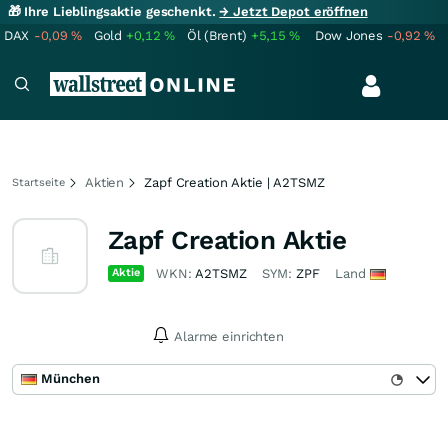
🎁 Ihre Lieblingsaktie geschenkt.
→ Jetzt Depot eröffnen
DAX
-0,09
%
Gold
+0,12
%
Öl (Brent)
+5,15
%
Dow Jones
-0,92
%
Aktien
Zapf Creation Aktie | A2TSMZ
Startseite
Zapf Creation Aktie
Aktie
WKN:
A2TSMZ
SYM:
ZPF
Land
Alarme einrichten
München