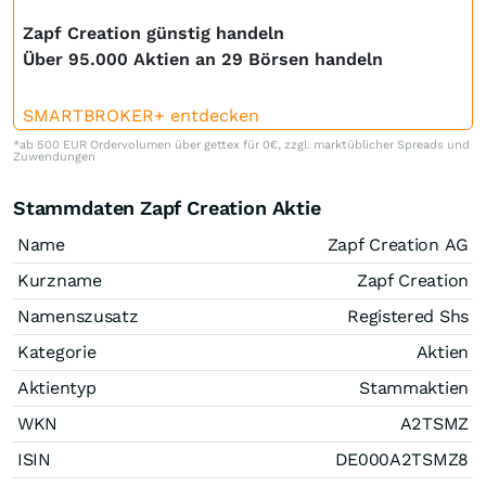
Zapf Creation günstig handeln
Über 95.000 Aktien an 29 Börsen handeln
SMARTBROKER+ entdecken
*ab 500 EUR Ordervolumen über gettex für 0€, zzgl. marktüblicher Spreads und
Zuwendungen
Stammdaten Zapf Creation Aktie
Name
Zapf Creation AG
Kurzname
Zapf Creation
Namenszusatz
Registered Shs
Kategorie
Aktien
Aktientyp
Stammaktien
WKN
A2TSMZ
ISIN
DE000A2TSMZ8