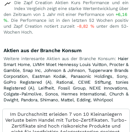
Die Zapf Creation Aktien Kurs Performance und ein
Index Vergleich zeigt eine starke Wertentwicklung über
den Zeitraum von 1 Jahr mit einer Performance von
+6,16
%
. Die Performance ist in den letzten 52 Wochen positiv
und Zapf Creation notiert zurzeit
-8,82
%
unter dem 52-
Wochen Hoch.
Aktien aus der Branche Konsum
Weitere interesante Aktien aus der Branche Konsum:
Haier
Smart Home
,
LVMH Moet Hennessy Louis Vuitton
,
Procter &
Gamble
,
Snap Inc
,
Johnson & Johnson
,
Tupperware Brands
Corporation
,
Eastman Kodak
,
Panasonic Holdings
,
Sony
,
GoPro Registered (A)
,
Rational
,
CEWE Stiftung
,
tonies
Registered (A)
,
Leifheit
,
Fossil Group
,
NEXE Innovations
,
Colgate-Palmolive
,
Sonos
,
Hermes International
,
Church &
Dwight
,
Pandora
,
Shimano
,
Mattel
,
Edding
,
Whirlpool
Im Durchschnitt erleiden 7 von 10 Kleinanlegern
Verluste beim Handel mit Turbo-Zertifikaten. Turbo-
Zertifikate sind hoch risikoreiche Produkte und
nicht für langfristige Anlagestrategien geeignet.