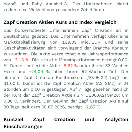
born® und Baby Annabell®. Das Unternehmen bietet
zudem eine Vielzahl von passendem Zubehör an.
Zapf Creation Aktien Kurs und Index Vergleich
Das börsennotierte Unternehmen Zapf Creation ist in
Deutschland gelistet. Das Unternehmen verfügt über eine
Marktkapitalisierung von 199,39 Mio.
EUR
und seine
Geschäftsaktivitäten sind vorwiegend der Branche Konsum
zuzuordnen. Die Aktie verzeichnet eine Jahresperformance
von
-3,13
%
. Die aktuelle Monatsperformance beträgt
0,00
%
. Derzeit notiert die Aktie
-8,82
%
unter ihrem 52-Wochen
Hoch und
+24,00
%
über ihrem 52-Wochen Tief. Der
aktuelle Zapf Creation Realtimekurs (
10.06.24
) liegt bei
31,00
€
. Damit ist die Zapf Creation Aktie (A2TSMZ) in 24
Stunden um
0,00
%
gestiegen. Auf 7 Tage gesehen hat sich
der Kurs der Zapf Creation Aktie (ISIN DE000A2TSMZ8) um
0,00
%
verändert. Der Gewinn der Zapf Creation Aktie auf
30 Tage, seit dem 08.07.2026, beträgt
+2,65
%
.
Kursziel Zapf Creation und Analysten
Einschätzungen