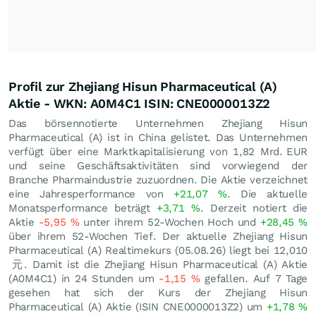
Profil zur Zhejiang Hisun Pharmaceutical (A)
Aktie - WKN: A0M4C1 ISIN: CNE0000013Z2
Das börsennotierte Unternehmen Zhejiang Hisun
Pharmaceutical (A) ist in China gelistet. Das Unternehmen
verfügt über eine Marktkapitalisierung von 1,82 Mrd.
EUR
und seine Geschäftsaktivitäten sind vorwiegend der
Branche Pharmaindustrie zuzuordnen. Die Aktie verzeichnet
eine Jahresperformance von
+21,07
%
. Die aktuelle
Monatsperformance beträgt
+3,71
%
. Derzeit notiert die
Aktie
-5,95
%
unter ihrem 52-Wochen Hoch und
+28,45
%
über ihrem 52-Wochen Tief. Der aktuelle Zhejiang Hisun
Pharmaceutical (A) Realtimekurs (
05.08.26
) liegt bei 12,010
元
. Damit ist die Zhejiang Hisun Pharmaceutical (A) Aktie
(A0M4C1) in 24 Stunden um
-1,15
%
gefallen. Auf 7 Tage
gesehen hat sich der Kurs der Zhejiang Hisun
Pharmaceutical (A) Aktie (ISIN CNE0000013Z2) um
+1,78
%