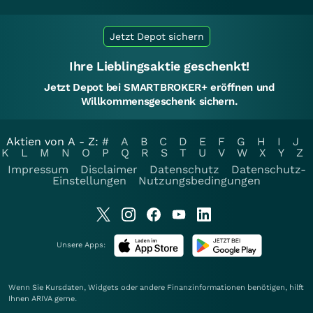
Jetzt Depot sichern
Ihre Lieblingsaktie geschenkt!
Jetzt Depot bei SMARTBROKER+ eröffnen und
Willkommensgeschenk sichern.
Aktien von A - Z:
#
A
B
C
D
E
F
G
H
I
J
K
L
M
N
O
P
Q
R
S
T
U
V
W
X
Y
Z
Impressum
Disclaimer
Datenschutz
Datenschutz-
Einstellungen
Nutzungsbedingungen
Unsere Apps:
Wenn Sie Kursdaten, Widgets oder andere Finanzinformationen benötigen, hilft
Ihnen
ARIVA
gerne.