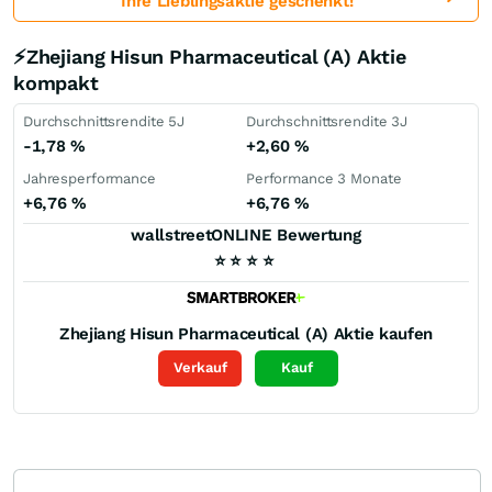
Ihre Lieblingsaktie geschenkt!
⚡Zhejiang Hisun Pharmaceutical (A) Aktie
kompakt
Durchschnittsrendite 5J
Durchschnittsrendite 3J
-1,78
%
+2,60
%
Jahresperformance
Performance 3 Monate
+6,76
%
+6,76
%
wallstreetONLINE Bewertung
⭐
⭐
⭐
⭐
Zhejiang Hisun Pharmaceutical (A)
Aktie kaufen
Verkauf
Kauf