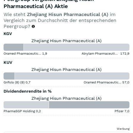
Pharmaceutical (A) Aktie
Wie steht
Zhejiang Hisun Pharmaceutical (A)
im
Vergleich zum Durchschnitt der entsprechenden
Peergroup?
KGV
Zhejiang Hisun Pharmaceutical (A)
Oramed Pharmaceuticals
1,9
Alnylam Pharmaceuticals
172,9
KUV
Zhejiang Hisun Pharmaceutical (A)
Grifols (B) (B)
0,7
Oramed Pharmaceuticals
57,0
Dividendenrendite in %
Zhejiang Hisun Pharmaceutical (A)
PharmaSGP Holding
0,2
Pfizer
7,0
Werbung