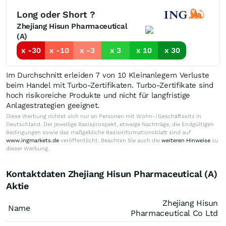
Long oder Short ?
Zhejiang Hisun Pharmaceutical
(A)
x -30
x -10
x -3
x 3
x 10
x 30
Im Durchschnitt erleiden 7 von 10 Kleinanlegern Verluste
beim Handel mit Turbo-Zertifikaten. Turbo-Zertifikate sind
hoch risikoreiche Produkte und nicht für langfristige
Anlagestrategien geeignet.
Diese Werbung richtet sich nur an Personen mit Wohn-/Geschäftssitz in
Deutschland. Der jeweilige Basisprospekt, etwaige Nachträge, die Endgültigen
Bedingungen sowie das maßgebliche Basisinformationsblatt sind auf
www.ingmarkets.de
veröffentlicht. Beachten Sie auch die
weiteren Hinweise
zu
dieser Werbung.
Kontaktdaten Zhejiang Hisun Pharmaceutical (A)
Aktie
Zhejiang Hisun
Name
Pharmaceutical Co Ltd