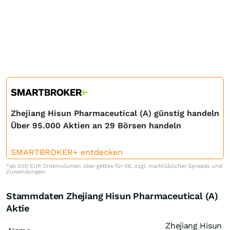
Zhejiang Hisun Pharmaceutical (A) günstig handeln
Über 95.000 Aktien an 29 Börsen handeln
SMARTBROKER+ entdecken
*ab 500 EUR Ordervolumen über gettex für 0€, zzgl. marktüblicher Spreads und
Zuwendungen
Stammdaten Zhejiang Hisun Pharmaceutical (A)
Aktie
Zhejiang Hisun