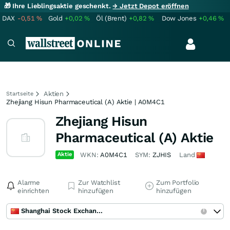
🎁 Ihre Lieblingsaktie geschenkt.
→ Jetzt Depot eröffnen
DAX
-0,51
%
Gold
+0,02
%
Öl (Brent)
+0,82
%
Dow Jones
+0,46
%
Aktien
Startseite
Zhejiang Hisun Pharmaceutical (A) Aktie | A0M4C1
Zhejiang Hisun
Pharmaceutical (A) Aktie
Aktie
WKN:
A0M4C1
SYM:
ZJHIS
Land
Alarme
Zur Watchlist
Zum Portfolio
einrichten
hinzufügen
hinzufügen
Shanghai Stock Exchange