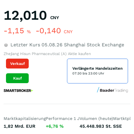
12,010
CNY
-1,15
-0,140
%
CNY
Letzter Kurs
05.08.26
Shanghai Stock Exchange
Zhejiang Hisun Pharmaceutical (A) Aktie kaufen
Verkauf
Verlängerte Handelszeiten
07:30 bis 23:00 Uhr
Kauf
Marktkapitalisierung
Performance 1 J
Volumen (heute)
Martktpla
1,82 Mrd.
EUR
+6,76
%
45.448.983
St.
SSE