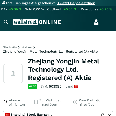
🎁 Ihre Lieblingsaktie geschenkt.
→ Jetzt Depot eröffnen
DAX
+0,69
%
Gold
0,00
%
Öl (Brent)
+0,02
%
Dow Jones
+0,25
%
Aktien
Startseite
Zhejiang Yongjin Metal Technology Ltd. Registered (A) Aktie
Zhejiang Yongjin Metal
Technology Ltd.
Registered (A) Aktie
Aktie
SYM:
603995
Land
Alarme
Zur Watchlist
Zum Portfolio
einrichten
hinzufügen
hinzufügen
Shanghai Stock Exchange