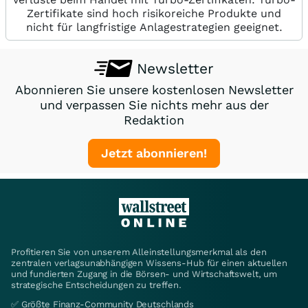
Zertifikate sind hoch risikoreiche Produkte und
nicht für langfristige Anlagestrategien geeignet.
Newsletter
Abonnieren Sie unsere kostenlosen Newsletter
und verpassen Sie nichts mehr aus der
Redaktion
Jetzt abonnieren!
Profitieren Sie von unserem Alleinstellungsmerkmal als den
zentralen verlagsunabhängigen Wissens-Hub für einen aktuellen
und fundierten Zugang in die Börsen- und Wirtschaftswelt, um
strategische Entscheidungen zu treffen.
✅ Größte Finanz-Community Deutschlands