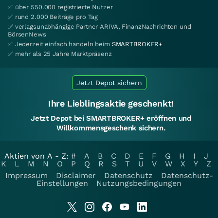
✅ über 550.000 registrierte Nutzer
✅ rund 2.000 Beiträge pro Tag
✅ verlagsunabhängige Partner ARIVA, FinanzNachrichten und
BörsenNews
✅ Jederzeit einfach handeln beim
SMARTBROKER+
✅ mehr als 25 Jahre Marktpräsenz
Jetzt Depot sichern
Ihre Lieblingsaktie geschenkt!
Jetzt Depot bei SMARTBROKER+ eröffnen und
Willkommensgeschenk sichern.
Aktien von A - Z:
#
A
B
C
D
E
F
G
H
I
J
K
L
M
N
O
P
Q
R
S
T
U
V
W
X
Y
Z
Impressum
Disclaimer
Datenschutz
Datenschutz-
Einstellungen
Nutzungsbedingungen