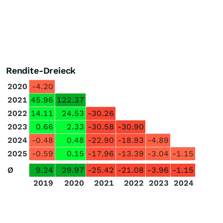
Rendite-Dreieck
2020
-4.20
2021
45.96
122.37
2022
14.11
24.53
-30.26
2023
0.66
2.33
-30.58
-30.90
2024
-0.48
0.48
-22.90
-18.93
-4.89
2025
-0.59
0.15
-17.96
-13.39
-3.04
-1.15
Ø
9.24
29.97
-25.42
-21.08
-3.96
-1.15
2019
2020
2021
2022
2023
2024