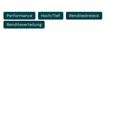
Performance
Hoch/Tief
Renditedreieck
Renditeverteilung