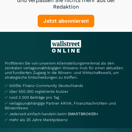
und verpassen Sie nichts mehr aus der
Redaktion
Jetzt abonnieren!
Profitieren Sie von unserem Alleinstellungsmerkmal als den
zentralen verlagsunabhängigen Wissens-Hub für einen aktuellen
und fundierten Zugang in die Börsen- und Wirtschaftswelt, um
strategische Entscheidungen zu treffen.
✅ Größte Finanz-Community Deutschlands
✅ über 550.000 registrierte Nutzer
✅ rund 2.000 Beiträge pro Tag
✅ verlagsunabhängige Partner ARIVA, FinanzNachrichten und
BörsenNews
✅ Jederzeit einfach handeln beim
SMARTBROKER+
✅ mehr als 25 Jahre Marktpräsenz