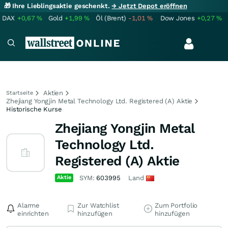
🎁 Ihre Lieblingsaktie geschenkt.
→ Jetzt Depot eröffnen
DAX
+0,67
%
Gold
+1,99
%
Öl (Brent)
-1,01
%
Dow Jones
+0,27
%
Aktien
Startseite
Zhejiang Yongjin Metal Technology Ltd. Registered (A) Aktie
Historische Kurse
Zhejiang Yongjin Metal
Technology Ltd.
Registered (A) Aktie
Aktie
SYM:
603995
Land
Alarme
Zur Watchlist
Zum Portfolio
einrichten
hinzufügen
hinzufügen