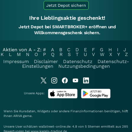
Jetzt Depot sichern
Ihre Lieblingsaktie geschenkt!
Jetzt Depot bei SMARTBROKER+ eröffnen und
Willkommensgeschenk sichern.
Aktien von A - Z:
#
A
B
C
D
E
F
G
H
I
J
K
L
M
N
O
P
Q
R
S
T
U
V
W
X
Y
Z
Impressum
Disclaimer
Datenschutz
Datenschutz-
Einstellungen
Nutzungsbedingungen
Unsere Apps:
Wenn Sie Kursdaten, Widgets oder andere Finanzinformationen benötigen, hilft
Ihnen
ARIVA
gerne.
Unsere User schätzen wallstreet-online.de: 4.8 von 5 Sternen ermittelt aus 285
Bewertungen bei www.kagels-trading.de