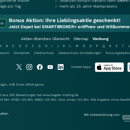
gistrierte Nutzer
✅ Jederzeit einfach handeln beim
SMART
räge pro Tag
✅ mehr als 25 Jahre Marktpräsenz
Bonus Aktion:
Ihre Lieblingsaktie geschenkt!
rn
Jetzt Depot bei SMARTBROKER+ eröffnen und Willkommen
Aktien-Branchen Übersicht
Sitemap
Werbung
A
B
C
D
E
F
G
H
I
J
K
L
M
N
O
P
Q
R
S
T
essum
Disclaimer
Datenschutz
Datenschutz-Einstellungen
Nutzungsbedin
Unsere Apps:
gen, hilft Ihnen
ARIVA
gerne.
elt aus 285 Bewertungen bei www.kagels-trading.de
15 Min. NYSE +20 Min. AMEX +20 Min. Dow Jones +15 Min. Alle Angaben ohne Gewäh
alten.
Mit Unterstützung von: