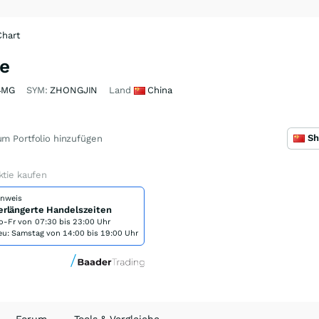
Chart
ie
4MG
SYM:
ZHONGJIN
Land
China
m Portfolio hinzufügen
ktie kaufen
inweis
erlängerte Handelszeiten
o-Fr von
07:30 bis 23:00 Uhr
eu: Samstag von 14:00 bis 19:00 Uhr