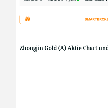
Übersicht
Kurse & Analysen
Kennzahlen
🎁
SMARTBROKER+
Zhongjin Gold (A) Aktie Chart un