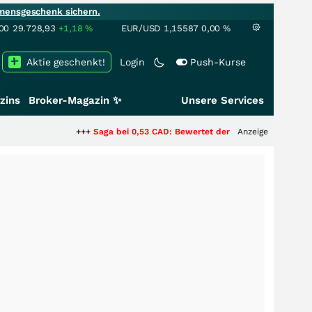
mensgeschenk sichern.
00
29.728,93
+1,18
%
EUR/USD
1,15587
0,00
%
Aktie geschenkt!
Login
Push-Kurse
zins
Broker-Magazin ✨
Unsere Services
+++
Saga bei 0,53 CAD: Bewertet der Markt noch immer nur die H
Anzeige