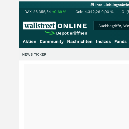
🎁 Ihre Lieblingsakt
DAX
26.355,84
+0,69
%
Gold
4.342,26
0,00
%
Öl (
Depot eröffnen
Aktien
Community
Nachrichten
Indizes
Fonds
NEWS TICKER