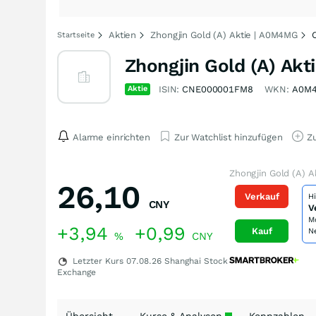
Aktien
Zhongjin Gold (A) Aktie | A0M4MG
Startseite
Zhongjin Gold (A) Akt
Aktie
ISIN:
CNE000001FM8
WKN:
A0M
Alarme einrichten
Zur Watchlist hinzufügen
Zu
Zhongjin Gold (A) A
26,10
Verkauf
H
CNY
V
M
+3,94
+0,99
Kauf
N
%
CNY
Letzter Kurs
07.08.26
Shanghai Stock
Exchange