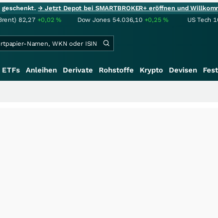
ie geschenkt.
→ Jetzt Depot bei SMARTBROKER+ eröffnen und Willkom
Brent)
82,27
+0,02
%
Dow Jones
54.036,10
+0,25
%
US Tech 1
ETFs
Anleihen
Derivate
Rohstoffe
Krypto
Devisen
Fest