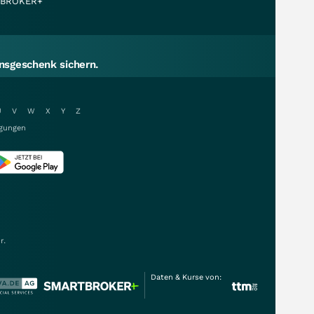
BROKER+
sgeschenk sichern.
U
V
W
X
Y
Z
gungen
r.
Daten & Kurse von: