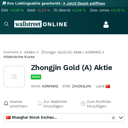
🎁 Ihre Lieblingsaktie geschenkt.
→ Jetzt Depot eröffnen
DAX
+0,69
%
Gold
-0,23
%
Öl (Brent)
+0,06
%
Dow Jones
+0,25
%
Aktien
Zhongjin Gold (A) Aktie | A0M4MG
Startseite
Historische Kurse
Zhongjin Gold (A) Aktie
Aktie
WKN:
A0M4MG
SYM:
ZHONGJIN
Land
Alarme
Zur Watchlist
Zum Portfolio
einrichten
hinzufügen
hinzufügen
Shanghai Stock Exchange