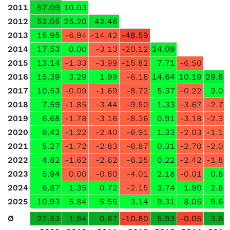
2011
57.09
10.03
2012
52.05
25.20
42.46
2013
15.95
-6.94
-14.42
-48.59
2014
17.53
0.00
-3.13
-20.12
24.09
2015
13.14
-1.33
-3.99
-15.82
7.71
-6.50
2016
15.39
3.29
1.99
-6.18
14.64
10.19
29.86
2017
10.53
-0.09
-1.69
-8.72
5.37
-0.22
3.08
2018
7.59
-1.85
-3.44
-9.50
1.33
-3.67
-2.71
2019
6.68
-1.78
-3.16
-8.36
0.91
-3.18
-2.33
2020
6.42
-1.22
-2.40
-6.91
1.33
-2.03
-1.11
2021
5.27
-1.72
-2.83
-6.87
0.31
-2.70
-2.05
2022
4.82
-1.62
-2.62
-6.25
0.22
-2.42
-1.83
2023
5.94
0.00
-0.80
-4.01
2.18
-0.01
0.84
2024
6.87
1.35
0.72
-2.15
3.74
1.90
2.88
2025
10.93
5.84
5.55
3.14
9.31
8.05
9.63
Ø
22.53
1.94
0.87
-10.80
5.93
-0.05
3.63