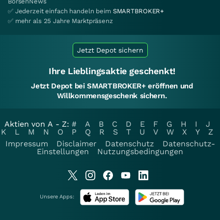
BörsenNews
✅ Jederzeit einfach handeln beim
SMARTBROKER+
✅ mehr als 25 Jahre Marktpräsenz
Jetzt Depot sichern
Ihre Lieblingsaktie geschenkt!
Jetzt Depot bei SMARTBROKER+ eröffnen und
Willkommensgeschenk sichern.
Aktien von A - Z:
#
A
B
C
D
E
F
G
H
I
J
K
L
M
N
O
P
Q
R
S
T
U
V
W
X
Y
Z
Impressum
Disclaimer
Datenschutz
Datenschutz-
Einstellungen
Nutzungsbedingungen
Unsere Apps: