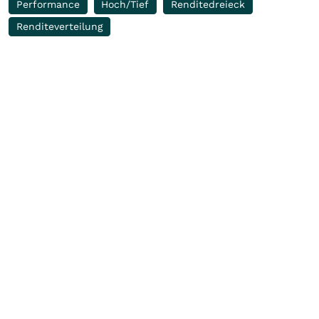
Performance
Hoch/Tief
Renditedreieck
Renditeverteilung