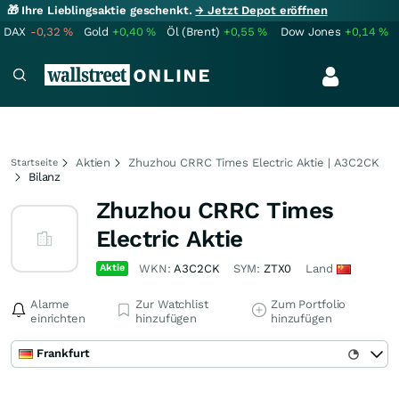
🎁 Ihre Lieblingsaktie geschenkt.
→ Jetzt Depot eröffnen
DAX
-0,32
%
Gold
+0,40
%
Öl (Brent)
+0,55
%
Dow Jones
+0,14
%
Aktien
Zhuzhou CRRC Times Electric Aktie | A3C2CK
Startseite
Bilanz
Zhuzhou CRRC Times
Electric Aktie
Aktie
WKN:
A3C2CK
SYM:
ZTX0
Land
Alarme
Zur Watchlist
Zum Portfolio
einrichten
hinzufügen
hinzufügen
Frankfurt