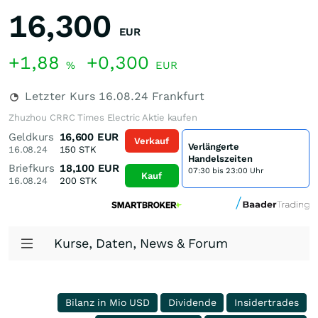
16,300
EUR
+1,88
+0,300
%
EUR
Letzter Kurs
16.08.24
Frankfurt
Zhuzhou CRRC Times Electric Aktie kaufen
Geldkurs
16,600
EUR
Verkauf
Verlängerte
16.08.24
150
STK
Handelszeiten
Briefkurs
18,100
EUR
07:30 bis 23:00 Uhr
Kauf
16.08.24
200
STK
Kurse, Daten, News & Forum
Bilanz in Mio USD
Dividende
Insidertrades