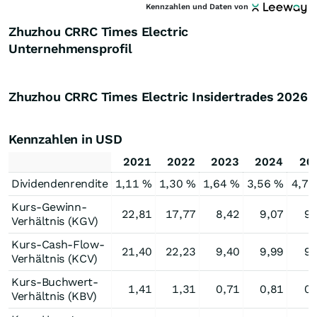
Kennzahlen und Daten von
Zhuzhou CRRC Times Electric
Unternehmensprofil
Zhuzhou CRRC Times Electric Insidertrades
2026
Kennzahlen in USD
2021
2022
2023
2024
20
Dividendenrendite
1,11 %
1,30 %
1,64 %
3,56 %
4,73
Kurs-Gewinn-
22,81
17,77
8,42
9,07
9,
Verhältnis (KGV)
Kurs-Cash-Flow-
21,40
22,23
9,40
9,99
9,
Verhältnis (KCV)
Kurs-Buchwert-
1,41
1,31
0,71
0,81
0,
Verhältnis (KBV)