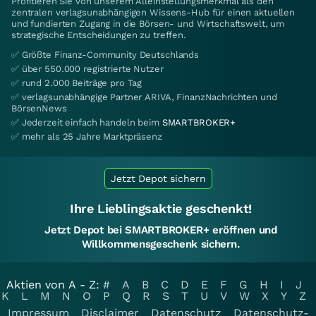
Profitieren Sie von unserem Alleinstellungsmerkmal als den
zentralen verlagsunabhängigen Wissens-Hub für einen aktuellen
und fundierten Zugang in die Börsen- und Wirtschaftswelt, um
strategische Entscheidungen zu treffen.
✅ Größte Finanz-Community Deutschlands
✅ über 550.000 registrierte Nutzer
✅ rund 2.000 Beiträge pro Tag
✅ verlagsunabhängige Partner ARIVA, FinanzNachrichten und
BörsenNews
✅ Jederzeit einfach handeln beim
SMARTBROKER+
✅ mehr als 25 Jahre Marktpräsenz
Jetzt Depot sichern
Ihre Lieblingsaktie geschenkt!
Jetzt Depot bei SMARTBROKER+ eröffnen und
Willkommensgeschenk sichern.
Aktien von A - Z:
#
A
B
C
D
E
F
G
H
I
J
K
L
M
N
O
P
Q
R
S
T
U
V
W
X
Y
Z
Impressum
Disclaimer
Datenschutz
Datenschutz-