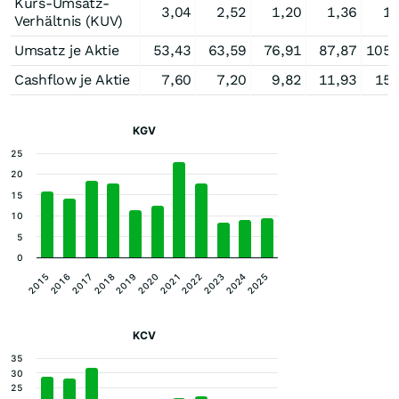
Kurs-Umsatz-
3,04
2,52
1,20
1,36
1,
Verhältnis (KUV)
Umsatz je Aktie
53,43
63,59
76,91
87,87
105,
Cashflow je Aktie
7,60
7,20
9,82
11,93
15,
KGV
25
20
15
10
5
0
2023
2019
2015
2022
2018
2025
2021
2017
2024
2020
2016
KCV
35
30
25