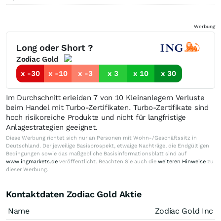
Werbung
Long oder Short ?
Zodiac Gold
x -30
x -10
x -3
x 3
x 10
x 30
Im Durchschnitt erleiden 7 von 10 Kleinanlegern Verluste
beim Handel mit Turbo-Zertifikaten. Turbo-Zertifikate sind
hoch risikoreiche Produkte und nicht für langfristige
Anlagestrategien geeignet.
Diese Werbung richtet sich nur an Personen mit Wohn-/Geschäftssitz in
Deutschland. Der jeweilige Basisprospekt, etwaige Nachträge, die Endgültigen
Bedingungen sowie das maßgebliche Basisinformationsblatt sind auf
www.ingmarkets.de
veröffentlicht. Beachten Sie auch die
weiteren Hinweise
zu
dieser Werbung.
Kontaktdaten Zodiac Gold Aktie
Name
Zodiac Gold Inc