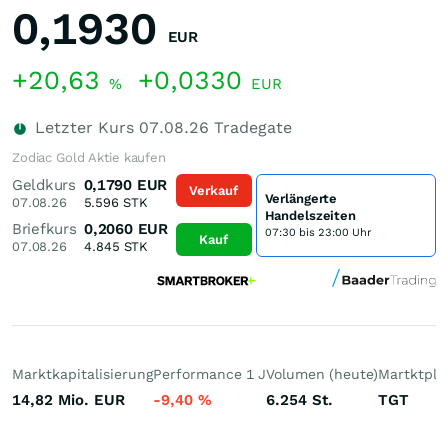
0,1930
EUR
+20,63
+0,0330
%
EUR
Letzter Kurs
07.08.26
Tradegate
Zodiac Gold Aktie kaufen
Geldkurs
0,1790
EUR
Verkauf
Verlängerte
07.08.26
5.596
STK
Handelszeiten
Briefkurs
0,2060
EUR
07:30 bis 23:00 Uhr
Kauf
07.08.26
4.845
STK
Marktkapitalisierung
Performance 1 J
Volumen (heute)
Martktpla
14,82 Mio.
EUR
-9,40
%
6.254
St.
TGT