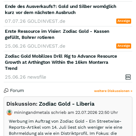
Ende des Ausverkaufs?: Gold und Silber womöglich
kurz vor dem nächsten Ausbruch
07.07.26
GOLDINVEST.de
Anzeige
Erste Ressource im Visier: Zodiac Gold - Kassen
gefüllt, Bohrer rotieren
25.06.26
GOLDINVEST.de
Anzeige
Zodiac Gold Mobilizes Drill Rig to Advance Resource
Growth at Arthington Within the 16km Monterra
Trend
25.06.26
newsfile
Forum
weitere Diskussionen »
Diskussion:
Zodiac Gold - Liberia
miningandmetals schrieb am 22.07.2026 22:50 Uhr
Werbung im Auftrag von Zodiac Gold - Ein Streetwise-
Reports-Artikel vom 14. Juli liest sich weniger wie eine
Bohrmeldung als wie ein Distriktprofil. Im Fokus: die