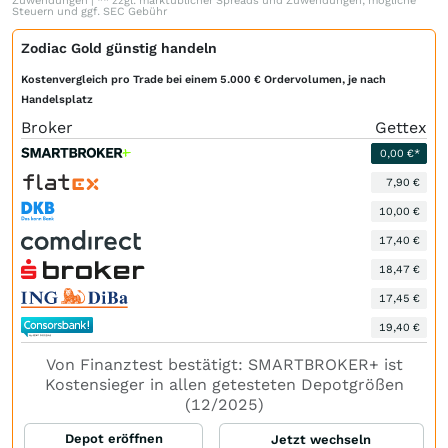
Zuwendungen | ** zzgl. marktüblicher Spreads und Zuwendungen, mögliche
Steuern und ggf. SEC Gebühr
Zodiac Gold günstig handeln
Kostenvergleich pro Trade bei einem 5.000 € Ordervolumen, je nach
Handelsplatz
Broker
Gettex
0,00 €*
7,90 €
10,00 €
17,40 €
18,47 €
17,45 €
19,40 €
Von Finanztest bestätigt: SMARTBROKER+ ist
Kostensieger in allen getesteten Depotgrößen
(12/2025)
Depot eröffnen
Jetzt wechseln