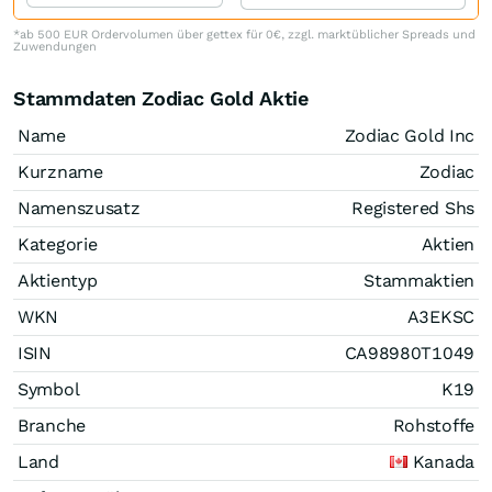
*ab 500 EUR Ordervolumen über gettex für 0€, zzgl. marktüblicher Spreads und
Zuwendungen
Stammdaten Zodiac Gold Aktie
Name
Zodiac Gold Inc
Kurzname
Zodiac
Namenszusatz
Registered Shs
Kategorie
Aktien
Aktientyp
Stammaktien
WKN
A3EKSC
ISIN
CA98980T1049
Symbol
K19
Branche
Rohstoffe
Land
Kanada