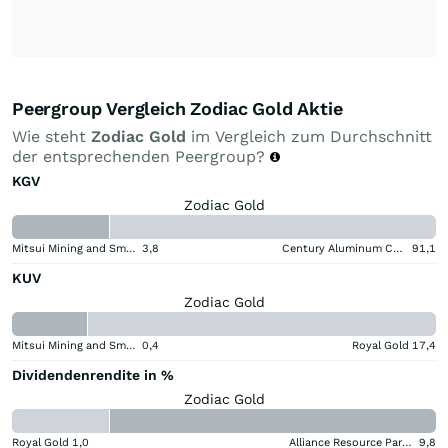
Peergroup Vergleich Zodiac Gold Aktie
Wie steht
Zodiac Gold
im Vergleich zum Durchschnitt
der entsprechenden Peergroup?
KGV
Zodiac Gold
Mitsui Mining and Smelting Company
3,8
Century Aluminum Company
91,1
KUV
Zodiac Gold
Mitsui Mining and Smelting Company
0,4
Royal Gold
17,4
Dividendenrendite in %
Zodiac Gold
Royal Gold
1,0
Alliance Resource Partners
9,8