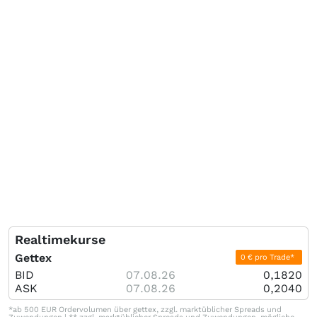
Realtimekurse
Gettex
0 € pro Trade*
BID
07.08.26
0,1820
ASK
07.08.26
0,2040
*ab 500 EUR Ordervolumen über gettex, zzgl. marktüblicher Spreads und