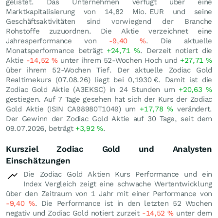
gelistet. Das Unternehmen verfügt über eine
Marktkapitalisierung von 14,82 Mio.
EUR
und seine
Geschäftsaktivitäten sind vorwiegend der Branche
Rohstoffe zuzuordnen. Die Aktie verzeichnet eine
Jahresperformance von
-9,40
%
. Die aktuelle
Monatsperformance beträgt
+24,71
%
. Derzeit notiert die
Aktie
-14,52
%
unter ihrem 52-Wochen Hoch und
+27,71
%
über ihrem 52-Wochen Tief. Der aktuelle Zodiac Gold
Realtimekurs (
07.08.26
) liegt bei 0,1930
€
. Damit ist die
Zodiac Gold Aktie (A3EKSC) in 24 Stunden um
+20,63
%
gestiegen. Auf 7 Tage gesehen hat sich der Kurs der Zodiac
Gold Aktie (ISIN CA98980T1049) um
+17,78
%
verändert.
Der Gewinn der Zodiac Gold Aktie auf 30 Tage, seit dem
09.07.2026, beträgt
+3,92
%
.
Kursziel Zodiac Gold und Analysten
Einschätzungen
Die Zodiac Gold Aktien Kurs Performance und ein
Index Vergleich zeigt eine schwache Wertentwicklung
über den Zeitraum von 1 Jahr mit einer Performance von
-9,40
%
. Die Performance ist in den letzten 52 Wochen
negativ und Zodiac Gold notiert zurzeit
-14,52
%
unter dem