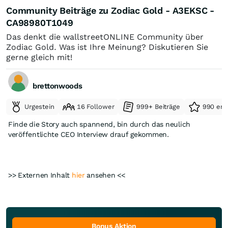
Community Beiträge zu Zodiac Gold - A3EKSC -
CA98980T1049
Das denkt die wallstreetONLINE Community über
Zodiac Gold. Was ist Ihre Meinung? Diskutieren Sie
gerne gleich mit!
brettonwoods
Urgestein
16 Follower
999+ Beiträge
990 erh
Finde die Story auch spannend, bin durch das neulich
veröffentlichte CEO Interview drauf gekommen.
>> Externen Inhalt
hier
ansehen <<
Bonus Aktion