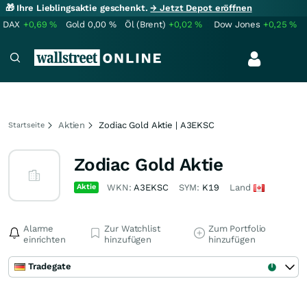
🎁 Ihre Lieblingsaktie geschenkt.
→ Jetzt Depot eröffnen
DAX
+0,69
%
Gold
0,00
%
Öl (Brent)
+0,02
%
Dow Jones
+0,25
%
Aktien
Zodiac Gold Aktie | A3EKSC
Startseite
Zodiac Gold Aktie
Aktie
WKN:
A3EKSC
SYM:
K19
Land
Alarme
Zur Watchlist
Zum Portfolio
einrichten
hinzufügen
hinzufügen
Tradegate