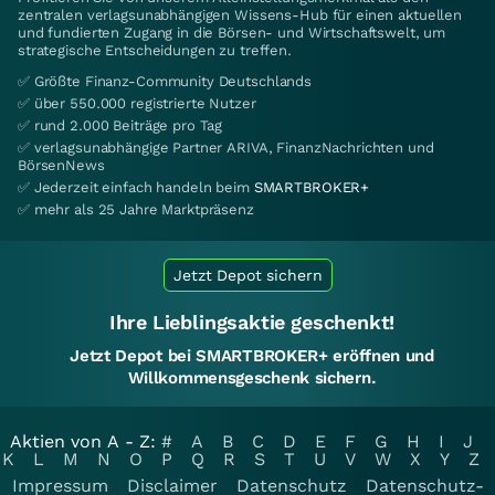
zentralen verlagsunabhängigen Wissens-Hub für einen aktuellen
und fundierten Zugang in die Börsen- und Wirtschaftswelt, um
strategische Entscheidungen zu treffen.
✅ Größte Finanz-Community Deutschlands
✅ über 550.000 registrierte Nutzer
✅ rund 2.000 Beiträge pro Tag
✅ verlagsunabhängige Partner ARIVA, FinanzNachrichten und
BörsenNews
✅ Jederzeit einfach handeln beim
SMARTBROKER+
✅ mehr als 25 Jahre Marktpräsenz
Jetzt Depot sichern
Ihre Lieblingsaktie geschenkt!
Jetzt Depot bei SMARTBROKER+ eröffnen und
Willkommensgeschenk sichern.
Aktien von A - Z:
#
A
B
C
D
E
F
G
H
I
J
K
L
M
N
O
P
Q
R
S
T
U
V
W
X
Y
Z
Impressum
Disclaimer
Datenschutz
Datenschutz-