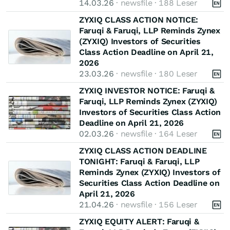
14.03.26
· newsfile · 188 Leser
ZYXIQ CLASS ACTION NOTICE:
Faruqi & Faruqi, LLP Reminds Zynex
(ZYXIQ) Investors of Securities
Class Action Deadline on April 21,
2026
23.03.26
· newsfile · 180 Leser
ZYXIQ INVESTOR NOTICE: Faruqi &
Faruqi, LLP Reminds Zynex (ZYXIQ)
Investors of Securities Class Action
Deadline on April 21, 2026
02.03.26
· newsfile · 164 Leser
ZYXIQ CLASS ACTION DEADLINE
TONIGHT: Faruqi & Faruqi, LLP
Reminds Zynex (ZYXIQ) Investors of
Securities Class Action Deadline on
April 21, 2026
21.04.26
· newsfile · 156 Leser
ZYXIQ EQUITY ALERT: Faruqi &