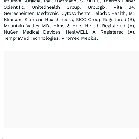
Intuitive Surgical
,
Paul Hartmann
,
STRATEC
,
Thermo Fisher
Scientific
,
Unitedhealth Group
,
Urologix
,
Vita 34
,
Gerresheimer
,
Medtronic
,
Cytosorbents
,
Teladoc Health
,
M1
Kliniken
,
Siemens Healthineers
,
BICO Group Registered (B)
,
Mountain Valley MD
,
Hims & Hers Health Registered (A)
,
NuGen Medical Devices
,
HealWELL AI Registered (A)
,
TempraMed Technologies
,
Viromed Medical