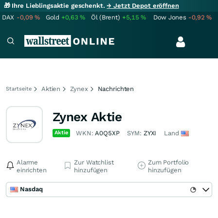
🎁 Ihre Lieblingsaktie geschenkt.
→ Jetzt Depot eröffnen
DAX
-0,09
%
Gold
+0,63
%
Öl (Brent)
+5,15
%
Dow Jones
-0,92
%
Aktien
Zynex
Nachrichten
Startseite
Zynex Aktie
Aktie
WKN:
A0Q5XP
SYM:
ZYXI
Land
Alarme
Zur Watchlist
Zum Portfolio
einrichten
hinzufügen
hinzufügen
Nasdaq