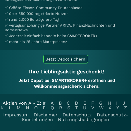
✅ Größte Finanz-Community Deutschlands
✅ über 550.000 registrierte Nutzer
✅ rund 2.000 Beiträge pro Tag
✅ verlagsunabhängige Partner ARIVA, FinanzNachrichten und
BörsenNews
✅ Jederzeit einfach handeln beim
SMARTBROKER+
✅ mehr als 25 Jahre Marktpräsenz
Jetzt Depot sichern
Ihre Lieblingsaktie geschenkt!
Jetzt Depot bei SMARTBROKER+ eröffnen und
Willkommensgeschenk sichern.
Aktien von A - Z:
#
A
B
C
D
E
F
G
H
I
J
K
L
M
N
O
P
Q
R
S
T
U
V
W
X
Y
Z
Impressum
Disclaimer
Datenschutz
Datenschutz-
Einstellungen
Nutzungsbedingungen