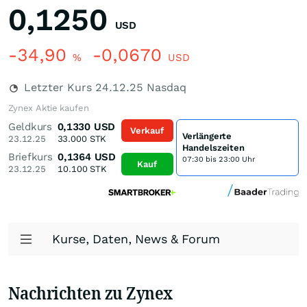
0,1250
USD
-34,90
-0,0670
%
USD
Letzter Kurs
24.12.25
Nasdaq
Zynex Aktie kaufen
Geldkurs
0,1330
USD
Verkauf
Verlängerte
23.12.25
33.000
STK
Handelszeiten
Briefkurs
0,1364
USD
07:30 bis 23:00 Uhr
Kauf
23.12.25
10.100
STK
Kurse, Daten, News & Forum
Nachrichten zu Zynex