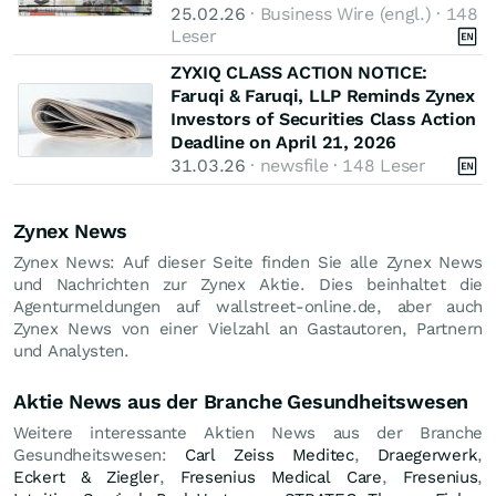
25.02.26
· Business Wire (engl.) · 148
Leser
ZYXIQ CLASS ACTION NOTICE:
Faruqi & Faruqi, LLP Reminds Zynex
Investors of Securities Class Action
Deadline on April 21, 2026
31.03.26
· newsfile · 148 Leser
Zynex News
Zynex News: Auf dieser Seite finden Sie alle Zynex News
und Nachrichten zur Zynex Aktie. Dies beinhaltet die
Agenturmeldungen auf wallstreet-online.de, aber auch
Zynex News von einer Vielzahl an Gastautoren, Partnern
und Analysten.
Aktie News aus der Branche Gesundheitswesen
Weitere interessante Aktien News aus der Branche
Gesundheitswesen:
Carl Zeiss Meditec
,
Draegerwerk
,
Eckert & Ziegler
,
Fresenius Medical Care
,
Fresenius
,