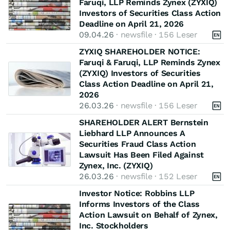
Faruqi, LLP Reminds Zynex (ZYXIQ)
Investors of Securities Class Action
Deadline on April 21, 2026
09.04.26
· newsfile · 156 Leser
ZYXIQ SHAREHOLDER NOTICE:
Faruqi & Faruqi, LLP Reminds Zynex
(ZYXIQ) Investors of Securities
Class Action Deadline on April 21,
2026
26.03.26
· newsfile · 156 Leser
SHAREHOLDER ALERT Bernstein
Liebhard LLP Announces A
Securities Fraud Class Action
Lawsuit Has Been Filed Against
Zynex, Inc. (ZYXIQ)
26.03.26
· newsfile · 152 Leser
Investor Notice: Robbins LLP
Informs Investors of the Class
Action Lawsuit on Behalf of Zynex,
Inc. Stockholders