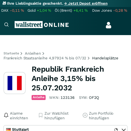
🎁 Ihre Lieblingsaktie geschenkt.
→ Jetzt Depot eröffnen
DAX
-0,11
%
Gold
+1,04
%
Öl (Brent)
+6,41
%
Dow Jones
-0,28
%
Anleihen
Startseite
Frankreich Staatsanleihe 4,97924 % bis 07/32
Handelsplätze
Republik Frankreich
Anleihe 3,15% bis
25.07.2032
Anleihe
WKN:
123136
SYM:
OF2Q
Alarme
Zur Watchlist
Zum Portfolio
einrichten
hinzufügen
hinzufügen
Stuttgart