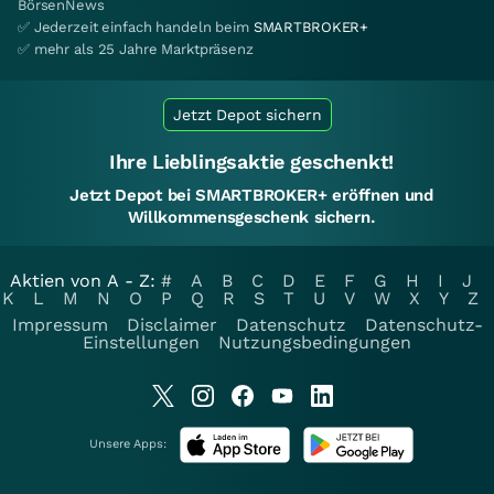
BörsenNews
✅ Jederzeit einfach handeln beim
SMARTBROKER+
✅ mehr als 25 Jahre Marktpräsenz
Jetzt Depot sichern
Ihre Lieblingsaktie geschenkt!
Jetzt Depot bei SMARTBROKER+ eröffnen und
Willkommensgeschenk sichern.
Aktien von A - Z:
#
A
B
C
D
E
F
G
H
I
J
K
L
M
N
O
P
Q
R
S
T
U
V
W
X
Y
Z
Impressum
Disclaimer
Datenschutz
Datenschutz-
Einstellungen
Nutzungsbedingungen
Unsere Apps: