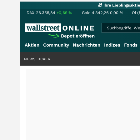
🎁 Ihre Lieblingsakt
DAX
26.355,84
+0,69
%
Gold
4.342,26
0,00
%
Öl (
Depot eröffnen
Aktien
Community
Nachrichten
Indizes
Fonds
NEWS TICKER