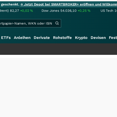
ie geschenkt.
→ Jetzt Depot bei SMARTBROKER+ eröffnen und Willkom
Brent)
82,27
+0,02
%
Dow Jones
54.036,10
+0,25
%
US Tech 1
ETFs
Anleihen
Derivate
Rohstoffe
Krypto
Devisen
Fest