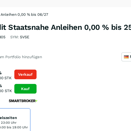
 Anleihen 0,00 % bis 06/27
it Staatsnahe Anleihen 0,00 % bis 2
805
SYM:
SVSE
m Portfolio hinzufügen
%
Verkauf
00
STK
%
Kauf
00
STK
elszeiten
s 23:00 Uhr
:00 bis 19:00 Uhr