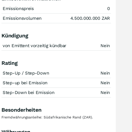
Emissionspreis
0
Emissionsvolumen
4.500.000.000
ZAR
Kündigung
von Emittent vorzeitig kündbar
Nein
Rating
Step-Up / Step-Down
Nein
Step-up bei Emission
Nein
Step-Down bei Emission
Nein
Besonderheiten
Fremdwährungsanleihe: Südafrikanische Rand (ZAR).
Währungen