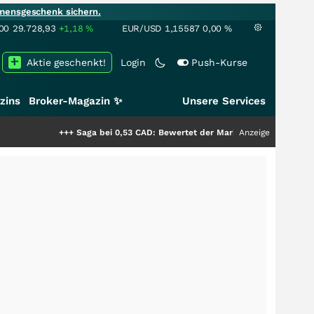
mensgeschenk sichern.
00
29.728,93
+1,18
%
EUR/USD
1,15587
0,00
%
Aktie geschenkt!
Login
Push-Kurse
zins
Broker-Magazin ✨
Unsere Services
+++
Saga bei 0,53 CAD: Bewertet der Markt noch immer nur die Hälfte de
Anzeige