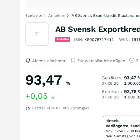
Anleihen
AB Svensk Exportkredit Staatsnahe
Startseite
AB Svensk Exportkred
Anleihe
ISIN:
XS0076717411
WKN:
191
Alarme einrichten
Zur Watchlist hinzufügen
Zu
93,47
Geldkurs
93,47
%
07.08.26
1.000.0
Briefkurs
93,78
+0,05
%
07.08.26
1.000.0
Letzter Kurs
07.08.26
Stuttgart
Hinweis
Verlängerte Hand
Mo-Fr von
07:30 bi
Neu: Samstag von 14