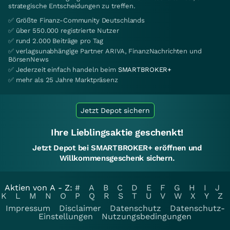
strategische Entscheidungen zu treffen.
✅ Größte Finanz-Community Deutschlands
✅ über 550.000 registrierte Nutzer
✅ rund 2.000 Beiträge pro Tag
✅ verlagsunabhängige Partner ARIVA, FinanzNachrichten und
BörsenNews
✅ Jederzeit einfach handeln beim
SMARTBROKER+
✅ mehr als 25 Jahre Marktpräsenz
Jetzt Depot sichern
Ihre Lieblingsaktie geschenkt!
Jetzt Depot bei SMARTBROKER+ eröffnen und
Willkommensgeschenk sichern.
Aktien von A - Z:
#
A
B
C
D
E
F
G
H
I
J
K
L
M
N
O
P
Q
R
S
T
U
V
W
X
Y
Z
Impressum
Disclaimer
Datenschutz
Datenschutz-
Einstellungen
Nutzungsbedingungen