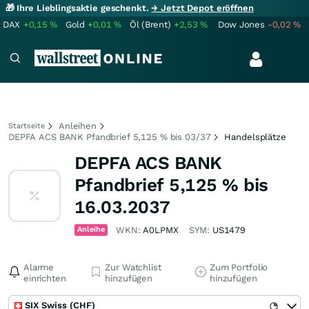
🎁 Ihre Lieblingsaktie geschenkt.
→ Jetzt Depot eröffnen
DAX
+0,15
%
Gold
+0,01
%
Öl (Brent)
+2,53
%
Dow Jones
-0,02
%
Anleihen
Startseite
DEPFA ACS BANK Pfandbrief 5,125 % bis 03/37
Handelsplätze
DEPFA ACS BANK
Pfandbrief 5,125 % bis
16.03.2037
Anleihe
WKN:
A0LPMX
SYM:
US1479
Alarme
Zur Watchlist
Zum Portfolio
einrichten
hinzufügen
hinzufügen
SIX Swiss (CHF)