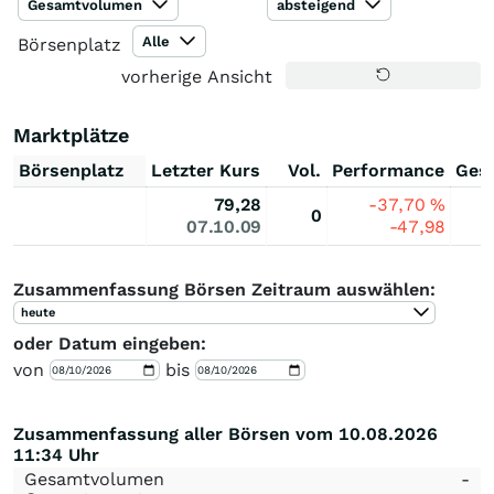
Gesamtvolumen
absteigend
Alle
Börsenplatz
vorherige Ansicht
Marktplätze
Börsenplatz
Letzter Kurs
Vol.
Performance
Ges
79,28
-37,70
%
0
07.10.09
-47,98
Zusammenfassung Börsen Zeitraum auswählen:
heute
oder Datum eingeben:
von
bis
Zusammenfassung aller Börsen vom 10.08.2026
11:34 Uhr
Gesamtvolumen
-