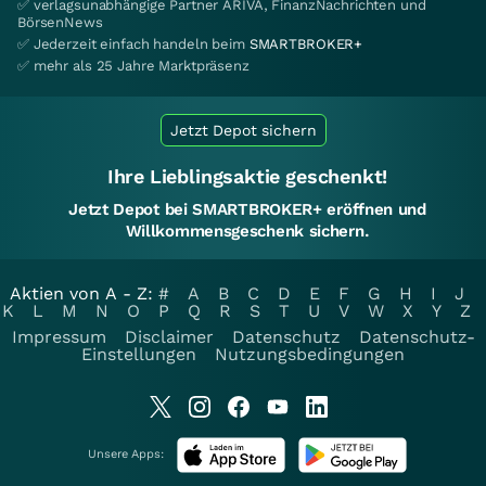
✅ verlagsunabhängige Partner ARIVA, FinanzNachrichten und
BörsenNews
✅ Jederzeit einfach handeln beim
SMARTBROKER+
✅ mehr als 25 Jahre Marktpräsenz
Jetzt Depot sichern
Ihre Lieblingsaktie geschenkt!
Jetzt Depot bei SMARTBROKER+ eröffnen und
Willkommensgeschenk sichern.
Aktien von A - Z:
#
A
B
C
D
E
F
G
H
I
J
K
L
M
N
O
P
Q
R
S
T
U
V
W
X
Y
Z
Impressum
Disclaimer
Datenschutz
Datenschutz-
Einstellungen
Nutzungsbedingungen
Unsere Apps: