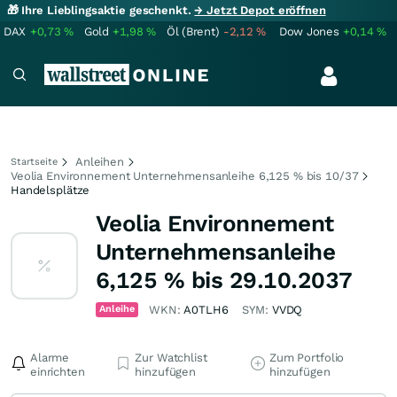
🎁 Ihre Lieblingsaktie geschenkt.
→ Jetzt Depot eröffnen
DAX
+0,73
%
Gold
+1,98
%
Öl (Brent)
-2,12
%
Dow Jones
+0,14
%
Anleihen
Startseite
Veolia Environnement Unternehmensanleihe 6,125 % bis 10/37
Handelsplätze
Veolia Environnement
Unternehmensanleihe
6,125 % bis 29.10.2037
Anleihe
WKN:
A0TLH6
SYM:
VVDQ
Alarme
Zur Watchlist
Zum Portfolio
einrichten
hinzufügen
hinzufügen