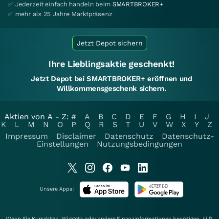
✅ Jederzeit einfach handeln beim
SMARTBROKER+
✅ mehr als 25 Jahre Marktpräsenz
Jetzt Depot sichern
Ihre Lieblingsaktie geschenkt!
Jetzt Depot bei SMARTBROKER+ eröffnen und
Willkommensgeschenk sichern.
Aktien von A - Z:
#
A
B
C
D
E
F
G
H
I
J
K
L
M
N
O
P
Q
R
S
T
U
V
W
X
Y
Z
Impressum
Disclaimer
Datenschutz
Datenschutz-
Einstellungen
Nutzungsbedingungen
Unsere Apps:
Wenn Sie Kursdaten, Widgets oder andere Finanzinformationen benötigen, hilft