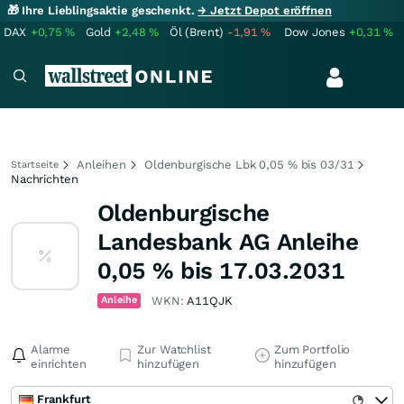
🎁 Ihre Lieblingsaktie geschenkt.
→ Jetzt Depot eröffnen
DAX
+0,75
%
Gold
+2,48
%
Öl (Brent)
-1,91
%
Dow Jones
+0,31
%
Anleihen
Oldenburgische Lbk 0,05 % bis 03/31
Startseite
Nachrichten
Oldenburgische
Landesbank AG Anleihe
0,05 % bis 17.03.2031
Anleihe
WKN:
A11QJK
Alarme
Zur Watchlist
Zum Portfolio
einrichten
hinzufügen
hinzufügen
Frankfurt