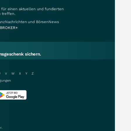
für einen aktuellen und fundierten
 treffen.
nanzNachrichten und BörsenNews
BROKER+
sgeschenk sichern.
U
V
W
X
Y
Z
gungen
r.