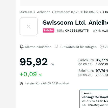
Anleihen
Swisscom 0,125 % bis 09/32
Cha
Startseite
Swisscom Ltd. Anleih
Anleihe
ISIN:
CH0336352775
WKN:
A18
Alarme einrichten
Zur Watchlist hinzufügen
Zu
95,92
Geldkurs
95,77
%
06.08.26
2.000.0
Briefkurs
97,79
+0,09
%
06.08.26
2.000.0
Letzter Kurs
06.08.26
Frankfurt
Hinweis
Verlängerte Hand
Mo-Fr von
07:30 bi
Neu: Samstag von 14