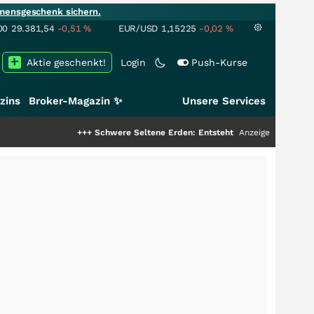
mensgeschenk sichern.
00
29.381,54
-0,51
%
EUR/USD
1,15225
-0,02
%
Aktie geschenkt!
Login
Push-Kurse
zins
Broker-Magazin ✨
Unsere Services
+++
Schwere Seltene Erden: Entsteht hier die nächste Milliarden
Anzeige