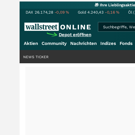
🎁 Ihre Lieblingsakt
DAX
26.174,28
-0,09
%
Gold
4.240,43
-0,16
%
Öl 
Depot eröffnen
Aktien
Community
Nachrichten
Indizes
Fonds
NEWS TICKER