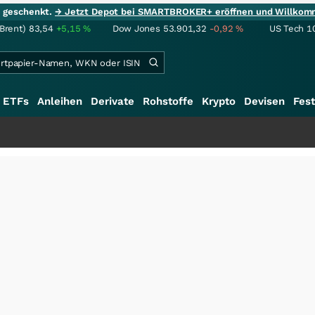
ie geschenkt.
→ Jetzt Depot bei SMARTBROKER+ eröffnen und Willkom
(Brent)
83,54
+5,15
%
Dow Jones
53.901,32
-0,92
%
US Tech 1
ETFs
Anleihen
Derivate
Rohstoffe
Krypto
Devisen
Fest