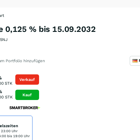
rt
e 0,125 % bis 15.09.2032
5NJ
m Portfolio hinzufügen
%
Verkauf
00
STK
%
Kauf
00
STK
elszeiten
s 23:00 Uhr
:00 bis 19:00 Uhr