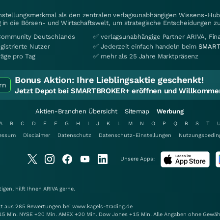
instellungsmerkmal als den zentralen verlagsunabhängigen Wissens-Hub 
 in die Börsen- und Wirtschaftswelt, um strategische Entscheidungen zu
Community Deutschlands
✅ verlagsunabhängige Partner ARIVA, Fi
gistrierte Nutzer
✅ Jederzeit einfach handeln beim
SMART
räge pro Tag
✅ mehr als 25 Jahre Marktpräsenz
Bonus Aktion:
Ihre Lieblingsaktie geschenkt!
rn
Jetzt Depot bei SMARTBROKER+ eröffnen und Willkommen
Aktien-Branchen Übersicht
Sitemap
Werbung
A
B
C
D
E
F
G
H
I
J
K
L
M
N
O
P
Q
R
S
T
essum
Disclaimer
Datenschutz
Datenschutz-Einstellungen
Nutzungsbedin
Unsere Apps:
gen, hilft Ihnen
ARIVA
gerne.
elt aus 285 Bewertungen bei www.kagels-trading.de
15 Min. NYSE +20 Min. AMEX +20 Min. Dow Jones +15 Min. Alle Angaben ohne Gewäh