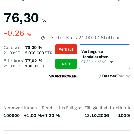
76,30
%
-0,26
%
Letzter Kurs
21:00:07
Stuttgart
Geldkurs
76,30
%
Verkauf
Verlängerte
21:00:07
5.000.000
STK
Handelszeiten
Briefkurs
77,02
%
07:30 bis 23:00 Uhr
Kauf
21:00:07
100.000
STK
Nennwert
Kupon
Rendite bis Fälligkeit
Fälligkeitsdatum
Handelb
100000
+1,00
%
+4,23
%
13.10.2036
10000