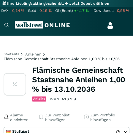
🎁 Ihre Lieblingsaktie geschenkt.
→ Jetzt Depot eröffnen
DAX
-0,14
%
Gold
-0,19
%
Öl (Brent)
+4,17
%
Dow Jones
-0,95
%
Anleihen
Startseite
Flämische Gemeinschaft Staatsnahe Anleihen 1,00 % bis 10/36
Flämische Gemeinschaft
Staatsnahe Anleihen 1,00
% bis 13.10.2036
Anleihe
WKN:
A187F9
Alarme
Zur Watchlist
Zum Portfolio
einrichten
hinzufügen
hinzufügen
Stuttgart