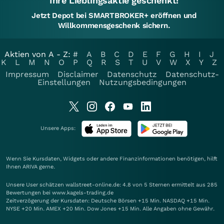
Ihre Lieblingsaktie geschenkt!
Jetzt Depot bei SMARTBROKER+ eröffnen und
Willkommensgeschenk sichern.
Aktien von A - Z:
#
A
B
C
D
E
F
G
H
I
J
K
L
M
N
O
P
Q
R
S
T
U
V
W
X
Y
Z
Impressum
Disclaimer
Datenschutz
Datenschutz-
Einstellungen
Nutzungsbedingungen
Unsere Apps:
Wenn Sie Kursdaten, Widgets oder andere Finanzinformationen benötigen, hilft
Ihnen
ARIVA
gerne.
Unsere User schätzen wallstreet-online.de: 4.8 von 5 Sternen ermittelt aus 285
Bewertungen bei www.kagels-trading.de
Zeitverzögerung der Kursdaten: Deutsche Börsen +15 Min. NASDAQ +15 Min.
NYSE +20 Min. AMEX +20 Min. Dow Jones +15 Min. Alle Angaben ohne Gewähr.