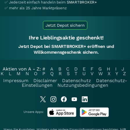
✅ Jederzeit einfach handeln beim
SMARTBROKER+
✅ mehr als 25 Jahre Marktpräsenz
Jetzt Depot sichern
Ihre Lieblingsaktie geschenkt!
Jetzt Depot bei SMARTBROKER+ eröffnen und
Willkommensgeschenk sichern.
Aktien von A - Z:
#
A
B
C
D
E
F
G
H
I
J
K
L
M
N
O
P
Q
R
S
T
U
V
W
X
Y
Z
Impressum
Disclaimer
Datenschutz
Datenschutz-
Einstellungen
Nutzungsbedingungen
Unsere Apps:
Wenn Sie Kursdaten, Widgets oder andere Finanzinformationen benötigen, hilft