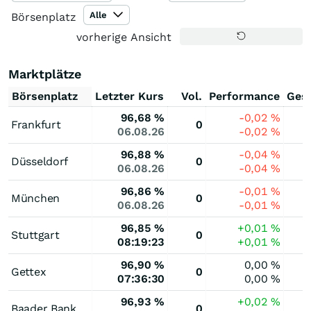
Alle
Börsenplatz
vorherige Ansicht
Marktplätze
Börsenplatz
Letzter Kurs
Vol.
Performance
Ges
96,68
%
-0,02
%
Frankfurt
0
06.08.26
-0,02
%
96,88
%
-0,04
%
Düsseldorf
0
06.08.26
-0,04
%
96,86
%
-0,01
%
München
0
06.08.26
-0,01
%
96,85
%
+0,01
%
Stuttgart
0
08:19:23
+0,01
%
96,90
%
0,00
%
Gettex
0
07:36:30
0,00
%
96,93
%
+0,02
%
Baader Bank
0