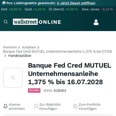
🎁 Ihre Lieblingsaktie geschenkt.
→ Jetzt Depot eröffnen
DAX
+0,03
%
Gold
+1,23
%
Öl (Brent)
+0,20
%
Dow Jones
-0,14
%
Anleihen
Startseite
Banque Fed Cred MUTUEL Unternehmensanleihe 1,375 % bis 07/28
Handelsplätze
Banque Fed Cred MUTUEL
Unternehmensanleihe
1,375 % bis 16.07.2028
Anleihe
WKN:
A193E2
Alarme
Zur Watchlist
Zum Portfolio
einrichten
hinzufügen
hinzufügen