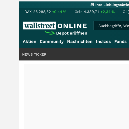
🎁 Ihre Lieblingsakt
DAX
26.288,52
+0,44
%
Gold
4.339,71
+2,34
%
Öl 
Depot eröffnen
Aktien
Community
Nachrichten
Indizes
Fonds
NEWS TICKER