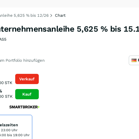
eihe 5,625 % bis 12/26
Chart
rnehmensanleihe 5,625 % bis 15.
AS5
m Portfolio hinzufügen
Verkauf
00
STK
%
Kauf
00
STK
elszeiten
s 23:00 Uhr
:00 bis 19:00 Uhr