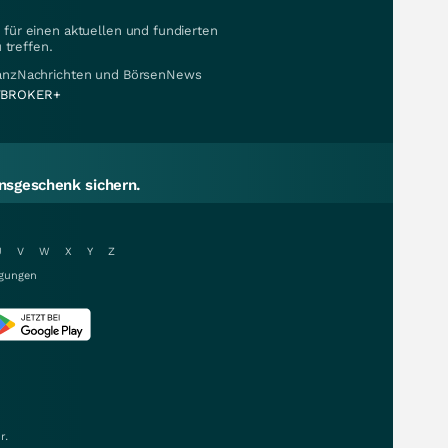
für einen aktuellen und fundierten
 treffen.
nanzNachrichten und BörsenNews
BROKER+
sgeschenk sichern.
U
V
W
X
Y
Z
gungen
r.