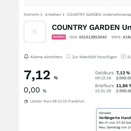
Anleihen
COUNTRY GARDEN Unternehmensanl
Startseite
COUNTRY GARDEN Unte
Anleihe
ISIN:
XS1512953040
WKN:
A19
Alarme einrichten
Zur Watchlist hinzufügen
Zu
7,12
Geldkurs
7,12
%
%
09:12:18
2.000.0
Briefkurs
11,86
0,00
%
22.01.26
2.000.0
Letzter Kurs
09:12:15
Frankfurt
Hinweis
Verlängerte Hand
Mo-Fr von
07:30 bi
Neu: Samstag von 14