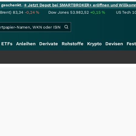
ie geschenkt.
→ Jetzt Depot bei SMARTBROKER+ eröffnen und Willkom
(Brent)
83,34
-0,24
%
Dow Jones
53.982,52
+0,15
%
US Tech 1
ETFs
Anleihen
Derivate
Rohstoffe
Krypto
Devisen
Fest