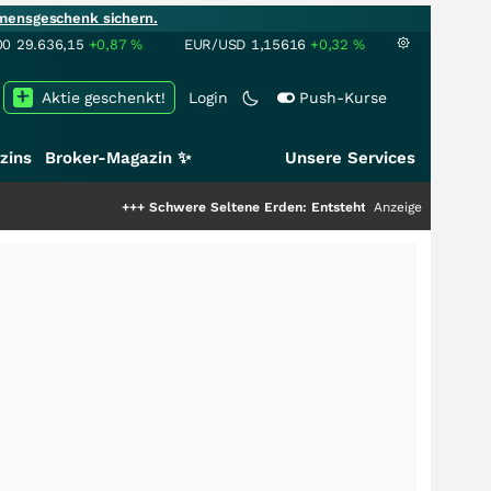
mensgeschenk sichern.
00
29.636,15
+0,87
%
EUR/USD
1,15616
+0,32
%
Aktie geschenkt!
Login
Push-Kurse
zins
Broker-Magazin ✨
Unsere Services
+++
Schwere Seltene Erden: Entsteht hier die nächste Milliard
Anzeige