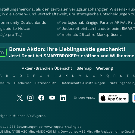
instellungsmerkmal als den zentralen verlagsunabhängigen Wissens-Hub 
 in die Börsen- und Wirtschaftswelt, um strategische Entscheidungen zu
Community Deutschlands
✅ verlagsunabhängige Partner ARIVA, Fi
gistrierte Nutzer
✅ Jederzeit einfach handeln beim
SMART
räge pro Tag
✅ mehr als 25 Jahre Marktpräsenz
Bonus Aktion:
Ihre Lieblingsaktie geschenkt!
rn
Jetzt Depot bei SMARTBROKER+ eröffnen und Willkommen
Aktien-Branchen Übersicht
Sitemap
Werbung
A
B
C
D
E
F
G
H
I
J
K
L
M
N
O
P
Q
R
S
T
essum
Disclaimer
Datenschutz
Datenschutz-Einstellungen
Nutzungsbedin
Unsere Apps:
gen, hilft Ihnen
ARIVA
gerne.
elt aus 285 Bewertungen bei www.kagels-trading.de
15 Min. NYSE +20 Min. AMEX +20 Min. Dow Jones +15 Min. Alle Angaben ohne Gewäh