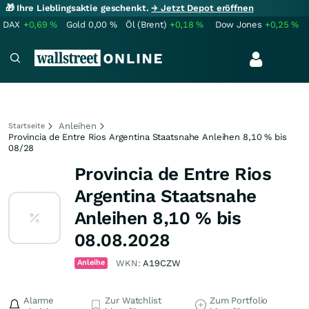
🎁 Ihre Lieblingsaktie geschenkt.
→ Jetzt Depot eröffnen
DAX
+0,69
%
Gold
0,00
%
Öl (Brent)
+0,18
%
Dow Jones
+0,25
%
Anleihen
Startseite
Provincia de Entre Rios Argentina Staatsnahe Anleihen 8,10 % bis
08/28
Provincia de Entre Rios
Argentina Staatsnahe
Anleihen 8,10 % bis
08.08.2028
Anleihe
WKN:
A19CZW
Alarme
Zur Watchlist
Zum Portfolio