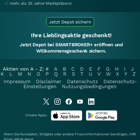
✅ mehr als 25 Jahre Marktpräsenz
Jetzt Depot sichern
Ihre Lieblingsaktie geschenkt!
Jetzt Depot bei SMARTBROKER+ eröffnen und
Willkommensgeschenk sichern.
Aktien von A - Z:
#
A
B
C
D
E
F
G
H
I
J
K
L
M
N
O
P
Q
R
S
T
U
V
W
X
Y
Z
Impressum
Disclaimer
Datenschutz
Datenschutz-
Einstellungen
Nutzungsbedingungen
Unsere Apps:
Wenn Sie Kursdaten, Widgets oder andere Finanzinformationen benötigen, hilft
Ihnen
ARIVA
gerne.