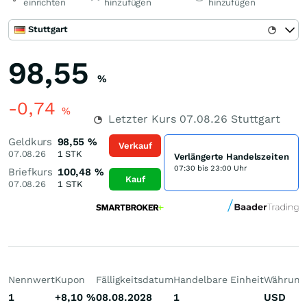
einrichten
hinzufügen
hinzufügen
Stuttgart
98,55
%
-0,74
%
Letzter Kurs
07.08.26
Stuttgart
Geldkurs
98,55
%
Verkauf
07.08.26
1
STK
Verlängerte Handelszeiten
07:30 bis 23:00 Uhr
Briefkurs
100,48
%
Kauf
07.08.26
1
STK
Nennwert
Kupon
Fälligkeitsdatum
Handelbare Einheit
Währung
1
+8,10
%
08.08.2028
1
USD