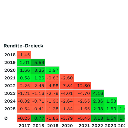
Rendite-Dreieck
2018
-1.45
2019
2.01
5.59
2020
1.66
3.25
0.97
2021
0.58
1.26
-0.83
-2.60
2022
-2.25
-2.45
-4.99
-7.84
-12.80
2023
-1.21
-1.16
-2.79
-4.01
-4.70
4.16
2024
-0.82
-0.71
-1.93
-2.64
-2.65
2.86
1.58
2025
-0.54
-0.41
-1.38
-1.84
-1.65
2.38
1.50
1.4
Ø
-0.25
0.77
-1.83
-3.79
-5.45
3.13
1.54
1.4
2017
2018
2019
2020
2021
2022
2023
202