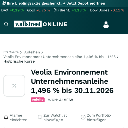
🎁 Ihre Lieblingsaktie geschenkt.
→ Jetzt Depot eröffnen
DAX
+0,19
%
Gold
-0,25
%
Öl (Brent)
+3,13
%
Dow Jones
-0,11
%
Anleihen
Startseite
Veolia Environnement Unternehmensanleihe 1,496 % bis 11/26
Historische Kurse
Veolia Environnement
Unternehmensanleihe
1,496 % bis 30.11.2026
Anleihe
WKN:
A19E68
Alarme
Zur Watchlist
Zum Portfolio
einrichten
hinzufügen
hinzufügen