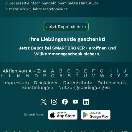
✅ Jederzeit einfach handeln beim
SMARTBROKER+
✅ mehr als 25 Jahre Marktpräsenz
Jetzt Depot sichern
Ihre Lieblingsaktie geschenkt!
Jetzt Depot bei SMARTBROKER+ eröffnen und
Willkommensgeschenk sichern.
Aktien von A - Z:
#
A
B
C
D
E
F
G
H
I
J
K
L
M
N
O
P
Q
R
S
T
U
V
W
X
Y
Z
Impressum
Disclaimer
Datenschutz
Datenschutz-
Einstellungen
Nutzungsbedingungen
Unsere Apps: