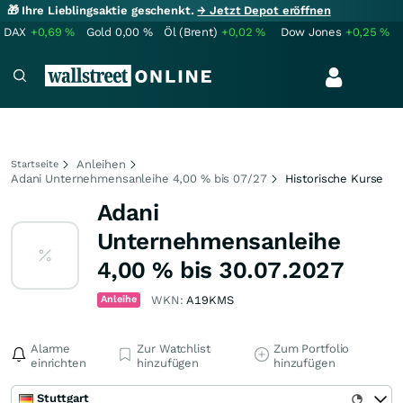
🎁 Ihre Lieblingsaktie geschenkt.
→ Jetzt Depot eröffnen
DAX
+0,69
%
Gold
0,00
%
Öl (Brent)
+0,02
%
Dow Jones
+0,25
%
Anleihen
Startseite
Adani Unternehmensanleihe 4,00 % bis 07/27
Historische Kurse
Adani
Unternehmensanleihe
4,00 % bis 30.07.2027
Anleihe
WKN:
A19KMS
Alarme
Zur Watchlist
Zum Portfolio
einrichten
hinzufügen
hinzufügen
Stuttgart