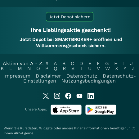
Jetzt Depot sichern
Ihre Lieblingsaktie geschenkt!
Jetzt Depot bei SMARTBROKER+ eröffnen und
Willkommensgeschenk sichern.
Aktien von A - Z:
#
A
B
C
D
E
F
G
H
I
J
K
L
M
N
O
P
Q
R
S
T
U
V
W
X
Y
Z
Impressum
Disclaimer
Datenschutz
Datenschutz-
Einstellungen
Nutzungsbedingungen
Unsere Apps:
Wenn Sie Kursdaten, Widgets oder andere Finanzinformationen benötigen, hilft
Ihnen
ARIVA
gerne.