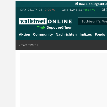
🎁 Ihre Lieblingsakt
DAX
26.174,28
-0,09
%
Gold
4.246,21
+0,14
%
Öl 
Depot eröffnen
Aktien
Community
Nachrichten
Indizes
Fonds
NEWS TICKER