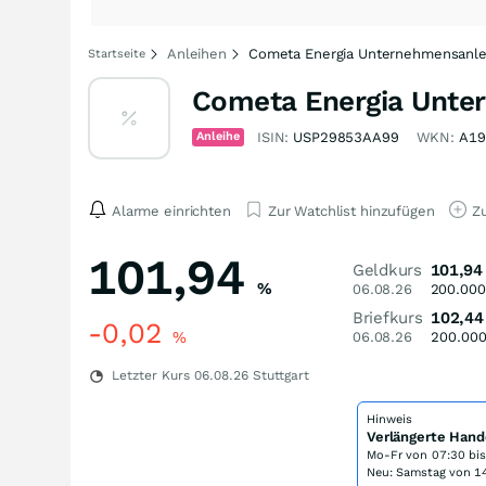
Anleihen
Cometa Energia Unternehmensanlei
Startseite
Cometa Energia Unter
Anleihe
ISIN:
USP29853AA99
WKN:
A1
Alarme einrichten
Zur Watchlist hinzufügen
Zu
101,94
Geldkurs
101,94
%
06.08.26
200.000
Briefkurs
102,44
-0,02
%
06.08.26
200.00
Letzter Kurs
06.08.26
Stuttgart
Hinweis
Verlängerte Hand
Mo-Fr von
07:30 bi
Neu: Samstag von 14