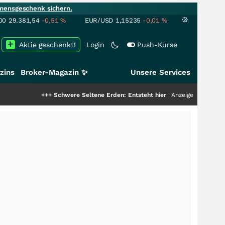
mensgeschenk sichern.
00
29.381,54
-0,51
%
EUR/USD
1,15235
-0,01
%
Aktie geschenkt!
Login
Push-Kurse
zins
Broker-Magazin ✨
Unsere Services
+++
Schwere Seltene Erden: Entsteht hier die nächste Milliardenstory?
Anzeige
++