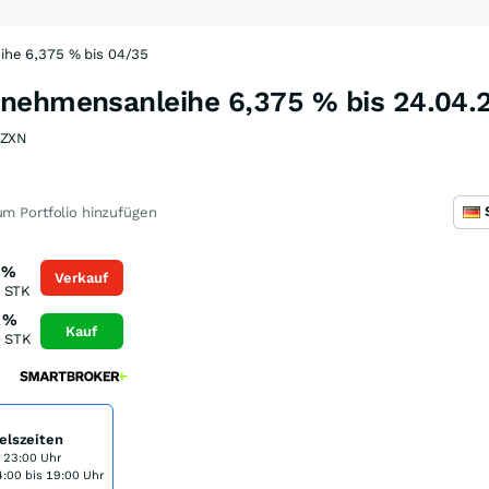
he 6,375 % bis 04/35
nehmensanleihe 6,375 % bis 24.04.
9ZXN
m Portfolio hinzufügen
%
Verkauf
STK
%
Kauf
0
STK
elszeiten
s 23:00 Uhr
:00 bis 19:00 Uhr