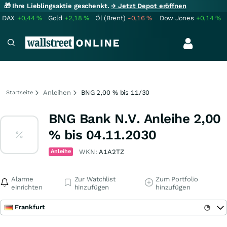
🎁 Ihre Lieblingsaktie geschenkt.
→ Jetzt Depot eröffnen
DAX
+0,44
%
Gold
+2,18
%
Öl (Brent)
-0,16
%
Dow Jones
+0,14
%
Anleihen
BNG 2,00 % bis 11/30
Startseite
BNG Bank N.V. Anleihe 2,00
% bis 04.11.2030
Anleihe
WKN:
A1A2TZ
Alarme
Zur Watchlist
Zum Portfolio
einrichten
hinzufügen
hinzufügen
Frankfurt