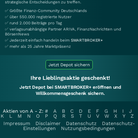
strategische Entscheidungen zu treffen.
✅ Größte Finanz-Community Deutschlands
✅ über 550.000 registrierte Nutzer
✅ rund 2.000 Beiträge pro Tag
✅ verlagsunabhängige Partner ARIVA, FinanzNachrichten und
BörsenNews
✅ Jederzeit einfach handeln beim
SMARTBROKER+
✅ mehr als 25 Jahre Marktpräsenz
Jetzt Depot sichern
Ihre Lieblingsaktie geschenkt!
Jetzt Depot bei SMARTBROKER+ eröffnen und
Willkommensgeschenk sichern.
Aktien von A - Z:
#
A
B
C
D
E
F
G
H
I
J
K
L
M
N
O
P
Q
R
S
T
U
V
W
X
Y
Z
Impressum
Disclaimer
Datenschutz
Datenschutz-
Einstellungen
Nutzungsbedingungen