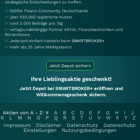
strategische Entscheidungen zu treffen.
✅ Größte Finanz-Community Deutschlands
✅ über 550.000 registrierte Nutzer
✅ rund 2.000 Beiträge pro Tag
✅ verlagsunabhängige Partner ARIVA, FinanzNachrichten und
BörsenNews
✅ Jederzeit einfach handeln beim
SMARTBROKER+
✅ mehr als 25 Jahre Marktpräsenz
Jetzt Depot sichern
Ihre Lieblingsaktie geschenkt!
Jetzt Depot bei SMARTBROKER+ eröffnen und
Willkommensgeschenk sichern.
Aktien von A - Z:
#
A
B
C
D
E
F
G
H
I
J
K
L
M
N
O
P
Q
R
S
T
U
V
W
X
Y
Z
Impressum
Disclaimer
Datenschutz
Datenschutz-
Einstellungen
Nutzungsbedingungen