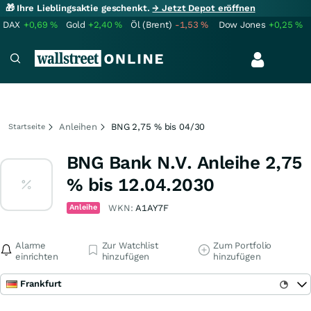
🎁 Ihre Lieblingsaktie geschenkt.
→ Jetzt Depot eröffnen
DAX
+0,69
%
Gold
+2,40
%
Öl (Brent)
-1,53
%
Dow Jones
+0,25
%
Anleihen
BNG 2,75 % bis 04/30
Startseite
BNG Bank N.V. Anleihe 2,75
% bis 12.04.2030
Anleihe
WKN:
A1AY7F
Alarme
Zur Watchlist
Zum Portfolio
einrichten
hinzufügen
hinzufügen
Frankfurt