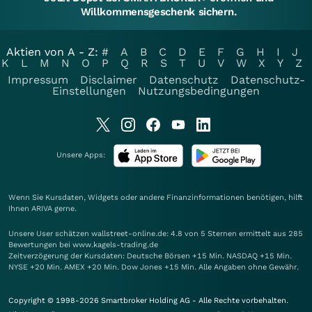
Willkommensgeschenk sichern.
Aktien von A - Z:
#
A
B
C
D
E
F
G
H
I
J
K
L
M
N
O
P
Q
R
S
T
U
V
W
X
Y
Z
Impressum
Disclaimer
Datenschutz
Datenschutz-
Einstellungen
Nutzungsbedingungen
Unsere Apps:
Wenn Sie Kursdaten, Widgets oder andere Finanzinformationen benötigen, hilft
Ihnen
ARIVA
gerne.
Unsere User schätzen wallstreet-online.de: 4.8 von 5 Sternen ermittelt aus 285
Bewertungen bei www.kagels-trading.de
Zeitverzögerung der Kursdaten: Deutsche Börsen +15 Min. NASDAQ +15 Min.
NYSE +20 Min. AMEX +20 Min. Dow Jones +15 Min. Alle Angaben ohne Gewähr.
Copyright © 1998-2026 Smartbroker Holding AG - Alle Rechte vorbehalten.