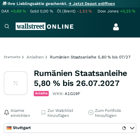
🎁 Ihre Lieblingsaktie geschenkt.
→ Jetzt Depot eröffnen
DAX
+0,69
%
Gold
0,00
%
Öl (Brent)
-1,53
%
Dow Jones
+0,25
%
Anleihen
Rumänien Staatsanleihe 5,80 % bis 07/27
Startseite
Rumänien Staatsanleihe
5,80 % bis 26.07.2027
Anleihe
WKN:
A1G19F
Alarme
Zur Watchlist
Zum Portfolio
einrichten
hinzufügen
hinzufügen
Stuttgart