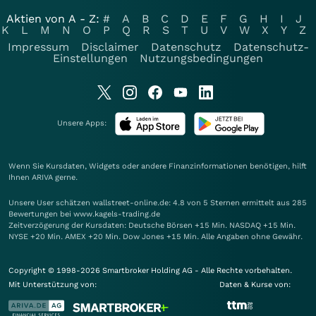
Aktien von A - Z:
#
A
B
C
D
E
F
G
H
I
J
K
L
M
N
O
P
Q
R
S
T
U
V
W
X
Y
Z
Impressum
Disclaimer
Datenschutz
Datenschutz-
Einstellungen
Nutzungsbedingungen
Unsere Apps:
Wenn Sie Kursdaten, Widgets oder andere Finanzinformationen benötigen, hilft
Ihnen
ARIVA
gerne.
Unsere User schätzen wallstreet-online.de: 4.8 von 5 Sternen ermittelt aus 285
Bewertungen bei www.kagels-trading.de
Zeitverzögerung der Kursdaten: Deutsche Börsen +15 Min. NASDAQ +15 Min.
NYSE +20 Min. AMEX +20 Min. Dow Jones +15 Min. Alle Angaben ohne Gewähr.
Copyright © 1998-2026 Smartbroker Holding AG - Alle Rechte vorbehalten.
Mit Unterstützung von:
Daten & Kurse von: