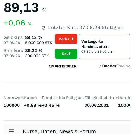
89,13
%
+0,06
%
Letzter Kurs
07.08.26
Stuttgart
Geldkurs
89,13
%
Verkauf
Verlängerte
07.08.26
5.000.000
STK
Handelszeiten
Briefkurs
89,23
%
07:30 bis 23:00 Uhr
Kauf
07.08.26
300.000
STK
Nennwert
Kupon
Rendite bis Fälligkeit
Fälligkeitsdatum
Handelb
100000
+0,88
%
+3,45
%
30.06.2031
10000
Kurse, Daten, News & Forum