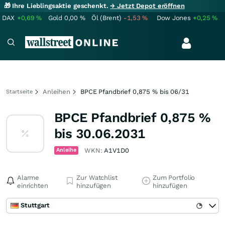
🎁 Ihre Lieblingsaktie geschenkt.
→ Jetzt Depot eröffnen
DAX
+0,69
%
Gold
0,00
%
Öl (Brent)
-1,53
%
Dow Jones
+0,25
%
Anleihen
BPCE Pfandbrief 0,875 % bis 06/31
Startseite
BPCE Pfandbrief 0,875 %
bis 30.06.2031
Anleihe
WKN:
A1V1D0
Alarme
Zur Watchlist
Zum Portfolio
einrichten
hinzufügen
hinzufügen
Stuttgart