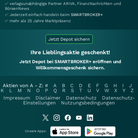
✅ verlagsunabhängige Partner ARIVA, FinanzNachrichten und
BörsenNews
✅ Jederzeit einfach handeln beim
SMARTBROKER+
✅ mehr als 25 Jahre Marktpräsenz
Jetzt Depot sichern
Ihre Lieblingsaktie geschenkt!
Jetzt Depot bei SMARTBROKER+ eröffnen und
Willkommensgeschenk sichern.
Aktien von A - Z:
#
A
B
C
D
E
F
G
H
I
J
K
L
M
N
O
P
Q
R
S
T
U
V
W
X
Y
Z
Impressum
Disclaimer
Datenschutz
Datenschutz-
Einstellungen
Nutzungsbedingungen
Unsere Apps: