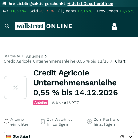
🎁 Ihre Lieblingsaktie geschenkt.
→ Jetzt Depot eröffnen
DAX
+0,69
%
Gold
-0,19
%
Öl (Brent)
+2,15
%
Dow Jones
+0,25
%
Anleihen
Startseite
Credit Agricole Unternehmensanleihe 0,55 % bis 12/26
Chart
Credit Agricole
Unternehmensanleihe
0,55 % bis 14.12.2026
Anleihe
WKN:
A1VPTZ
Alarme
Zur Watchlist
Zum Portfolio
einrichten
hinzufügen
hinzufügen
Stuttgart