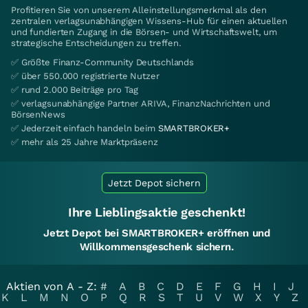
Profitieren Sie von unserem Alleinstellungsmerkmal als den
zentralen verlagsunabhängigen Wissens-Hub für einen aktuellen
und fundierten Zugang in die Börsen- und Wirtschaftswelt, um
strategische Entscheidungen zu treffen.
✅ Größte Finanz-Community Deutschlands
✅ über 550.000 registrierte Nutzer
✅ rund 2.000 Beiträge pro Tag
✅ verlagsunabhängige Partner ARIVA, FinanzNachrichten und
BörsenNews
✅ Jederzeit einfach handeln beim
SMARTBROKER+
✅ mehr als 25 Jahre Marktpräsenz
Jetzt Depot sichern
Ihre Lieblingsaktie geschenkt!
Jetzt Depot bei SMARTBROKER+ eröffnen und
Willkommensgeschenk sichern.
Aktien von A - Z:
#
A
B
C
D
E
F
G
H
I
J
K
L
M
N
O
P
Q
R
S
T
U
V
W
X
Y
Z