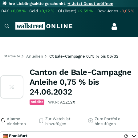
🎁 Ihre Lieblingsaktie geschenkt.
→ Jetzt Depot eröffnen
DAX
+0,08
%
Gold
+0,12
%
Öl (Brent)
+2,59
%
Dow Jones
-0,05
%
Anleihen
Ct Bale-Campagne 0,75 % bis 06/32
Startseite
Canton de Bale-Campagne
Anleihe 0,75 % bis
24.06.2032
Anleihe
WKN:
A1Z12X
Alarme
Zur Watchlist
Zum Portfolio
einrichten
hinzufügen
hinzufügen
Frankfurt