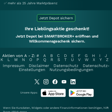
✅ mehr als 25 Jahre Marktpräsenz
Jetzt Depot sichern
Ihre Lieblingsaktie geschenkt!
Jetzt Depot bei SMARTBROKER+ eröffnen und
Willkommensgeschenk sichern.
Aktien von A - Z:
#
A
B
C
D
E
F
G
H
I
J
K
L
M
N
O
P
Q
R
S
T
U
V
W
X
Y
Z
Impressum
Disclaimer
Datenschutz
Datenschutz-
Einstellungen
Nutzungsbedingungen
Unsere Apps:
Wenn Sie Kursdaten, Widgets oder andere Finanzinformationen benötigen, hilft
Ihnen
ARIVA
gerne.