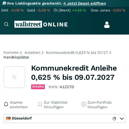
🎁 Ihre Lieblingsaktie geschenkt.
→ Jetzt Depot eröffnen
DAX
-0,09
%
Gold
-0,09
%
Öl (Brent)
+4,69
%
Dow Jones
-0,92
%
Anleihen
Kommunekredit 0,625 % bis 07/27
Startseite
Handelsplätze
Kommunekredit Anleihe
0,625 % bis 09.07.2027
Anleihe
WKN:
A1Z27D
Alarme
Zur Watchlist
Zum Portfolio
einrichten
hinzufügen
hinzufügen
Düsseldorf