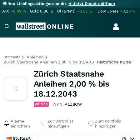
🎁 Ihre Lieblingsaktie geschenkt.
→ Jetzt Depot eröffnen
DAX
+0,69
%
Gold
0,00
%
Öl (Brent)
+0,02
%
Dow Jones
+0,25
%
Anleihen
Startseite
Zürich Staatsnahe Anleihen 2,00 % bis 12/43
Historische Kurse
Zürich Staatsnahe
Anleihen 2,00 % bis
18.12.2043
Anleihe
WKN:
A1ZBQW
Alarme
Zur Watchlist
Zum Portfolio
einrichten
hinzufügen
hinzufügen
Stuttgart