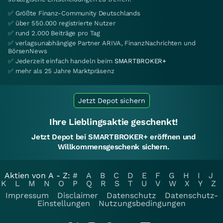
✅ Größte Finanz-Community Deutschlands
✅ über 550.000 registrierte Nutzer
✅ rund 2.000 Beiträge pro Tag
✅ verlagsunabhängige Partner ARIVA, FinanzNachrichten und
BörsenNews
✅ Jederzeit einfach handeln beim
SMARTBROKER+
✅ mehr als 25 Jahre Marktpräsenz
Jetzt Depot sichern
Ihre Lieblingsaktie geschenkt!
Jetzt Depot bei SMARTBROKER+ eröffnen und
Willkommensgeschenk sichern.
Aktien von A - Z:
#
A
B
C
D
E
F
G
H
I
J
K
L
M
N
O
P
Q
R
S
T
U
V
W
X
Y
Z
Impressum
Disclaimer
Datenschutz
Datenschutz-
Einstellungen
Nutzungsbedingungen