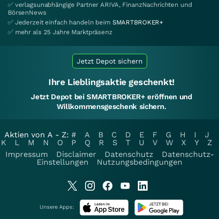
✅ verlagsunabhängige Partner ARIVA, FinanzNachrichten und
BörsenNews
✅ Jederzeit einfach handeln beim
SMARTBROKER+
✅ mehr als 25 Jahre Marktpräsenz
Jetzt Depot sichern
Ihre Lieblingsaktie geschenkt!
Jetzt Depot bei SMARTBROKER+ eröffnen und
Willkommensgeschenk sichern.
Aktien von A - Z:
#
A
B
C
D
E
F
G
H
I
J
K
L
M
N
O
P
Q
R
S
T
U
V
W
X
Y
Z
Impressum
Disclaimer
Datenschutz
Datenschutz-
Einstellungen
Nutzungsbedingungen
Unsere Apps: