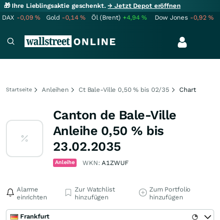
🎁 Ihre Lieblingsaktie geschenkt.
→ Jetzt Depot eröffnen
DAX
-0,09
%
Gold
-0,14
%
Öl (Brent)
+4,94
%
Dow Jones
-0,92
%
Anleihen
Ct Bale-Ville 0,50 % bis 02/35
Chart
Startseite
Canton de Bale-Ville
Anleihe 0,50 % bis
23.02.2035
Anleihe
WKN:
A1ZWUF
Alarme
Zur Watchlist
Zum Portfolio
einrichten
hinzufügen
hinzufügen
Frankfurt