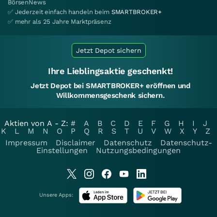
BörsenNews
✅ Jederzeit einfach handeln beim
SMARTBROKER+
✅ mehr als 25 Jahre Marktpräsenz
Jetzt Depot sichern
Ihre Lieblingsaktie geschenkt!
Jetzt Depot bei SMARTBROKER+ eröffnen und
Willkommensgeschenk sichern.
Aktien von A - Z:
#
A
B
C
D
E
F
G
H
I
J
K
L
M
N
O
P
Q
R
S
T
U
V
W
X
Y
Z
Impressum
Disclaimer
Datenschutz
Datenschutz-
Einstellungen
Nutzungsbedingungen
Unsere Apps: