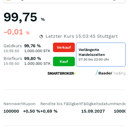
99,75
%
-0,01
%
Letzter Kurs
15:03:45
Stuttgart
Geldkurs
99,76
%
Verkauf
Verlängerte
15:55:50
1.000.000
STK
Handelszeiten
Briefkurs
99,80
%
07:30 bis 23:00 Uhr
Kauf
15:55:50
1.000.000
STK
Nennwert
Kupon
Rendite bis Fälligkeit
Fälligkeitsdatum
Handelb
100000
+0,50
%
+0,69
%
15.09.2027
10000