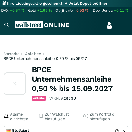
🎁 Ihre Lieblingsaktie geschenkt.
→ Jetzt Depot eröffnen
DAX
+0,57
%
Gold
+1,99
%
Öl (Brent)
-0,93
%
Dow Jones
+0,11
%
Anleihen
Startseite
BPCE Unternehmensanleihe 0,50 % bis 09/27
BPCE
Unternehmensanleihe
0,50 % bis 15.09.2027
Anleihe
WKN:
A282GU
Alarme
Zur Watchlist
Zum Portfolio
einrichten
hinzufügen
hinzufügen
Stuttgart